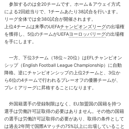
参加するのは全20チームです。ホーム＆アウェイ方式
による2回総当りで、1チームあたり38試合を行います。
リーグ全体では全380試合が開催されます。
上位4チームは来季のUEFA
チャンピオンズリーグ
の出場権
を獲得し、5位のチームがUEFA
ヨーロッパリーグ
の出場権
を手にします。
一方、下位3チーム（18位～20位）はEFLチャンピオン
シップ（English Football League Championship）に自動
降格。逆にチャンピオンシップの上位2チームと、3位か
ら6位の4チームで行われるプレーオフの優勝チームが、
プレミアリーグに昇格することになります。
外国籍選手の登録制限はなく、EU加盟国の国籍を持つ
選手は労働許可証取得の必要はありません。その他の国籍
の選手は労働許可証取得の必要があり、取得の条件として
は過去2年間で国際Aマッチの75%以上に出場していること