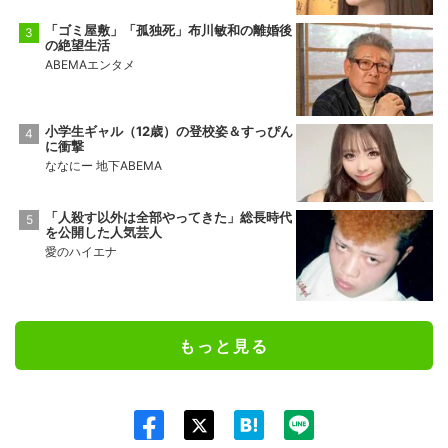
「ゴミ屋敷」「孤独死」布川敏和の離婚後
の絶望生活
ABEMAエンタメ
小学生ギャル（12歳）の登校姿＆すっぴん
に衝撃
ななにー 地下ABEMA
「人殺す以外は全部やってきた」総長時代
を公開した人気芸人
愛のハイエナ
もっと見る