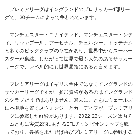
プレミアリーグはイングランドのプロサッカー1部リー
グで、20チームによって争われています。
マンチェスター・ユナイテッド
、
マンチェスター・シテ
ィ
、
リヴァプール
、
アーセナル
、
チェルシー
、
トッテナム
と多くのビッグクラブの存在があり、
世界
中からスーパー
スターが集結。したがって世界で最も人気のあるサッカー
リーグで、レベル的にも世界屈指にあると言えます。
プレミアリーグはイギリス全体ではなくイングランドの
サッカーリーグですが、参加資格があるのはイングランド
のクラブだけではありません。過去に、ともにウェールズ
に本拠地を置くスウォンジーとカーディフが、プレミアリ
ーグに参戦した経験があります。2022-23シーズンは両チ
ームともに実質2部にあたるEFLチャンピオンシップを戦
っており、昇格を果たせば再びプレミアリーグに参戦する