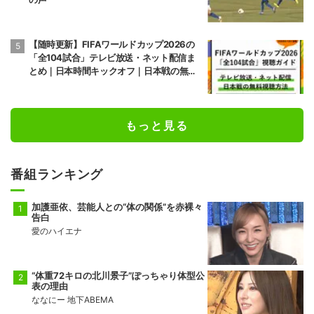
【随時更新】FIFAワールドカップ2026の
「全104試合」テレビ放送・ネット配信ま
とめ｜日本時間キックオフ｜日本戦の無料
視聴方法
もっと見る
番組ランキング
加護亜依、芸能人との“体の関係”を赤裸々
告白
愛のハイエナ
“体重72キロの北川景子”ぽっちゃり体型公
表の理由
ななにー 地下ABEMA