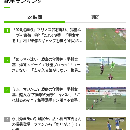
記事ランキング
24時間
週間
「100点満点」マリノス谷村海那、完璧ム
ーブ→“裏抜け弾”「これぞ9番」「興奮す
る！」相手守備のギャップを狙う”斜めの抜
け出し”
「めっちゃ速い」鹿島の守護神・早川友
基、爆速スピード→“鉄壁ブロック”「コー
スがない」「点が入る気がしない」驚異の
判断力と飛び出しでビッグセーブ
うぉ、マジか…？ 鹿島の守護神・早川友
基、超反応で“衝撃の光景”「ヤバい」「こ
れ触るのか？」相手選手ドン引き→右手一
本“スーパーセーブ”
永井秀樹氏の引退試合に故・松田直樹さん
の長男登場 ファンから「ありがとう！」
の声