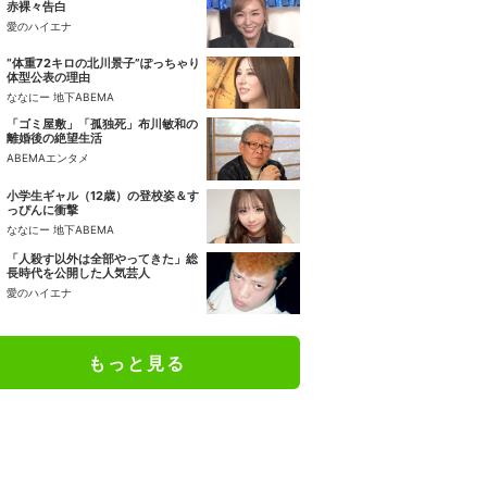
赤裸々告白
愛のハイエナ
“体重72キロの北川景子”ぽっちゃり
体型公表の理由
ななにー 地下ABEMA
「ゴミ屋敷」「孤独死」布川敏和の
離婚後の絶望生活
ABEMAエンタメ
小学生ギャル（12歳）の登校姿＆す
っぴんに衝撃
ななにー 地下ABEMA
「人殺す以外は全部やってきた」総
長時代を公開した人気芸人
愛のハイエナ
もっと見る