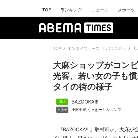
TOP
ランキング
ニュース
スポーツ
TOP
エンタメニュース
バラエティ
大
大麻ショップがコン
光客、若い女の子も慣
タイの街の様子
BAZOOKA!!!
小籔千豊
くっきー！
シソンヌ
,
,
『BAZOOKA!!!』取材班が、大麻