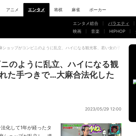
アニメ
エンタメ
将棋
麻雀
ポーカー
エンタメ総合
バラエティ
映画
音楽
HIPHOP
麻ショップがコンビニのように乱立、ハイになる観光客、若い女の子も慣れ
ビニのように乱立、ハイになる観
れた手つきで…大麻合法化した
2023/05/29 12:00
が合法化して1年が経ったタ