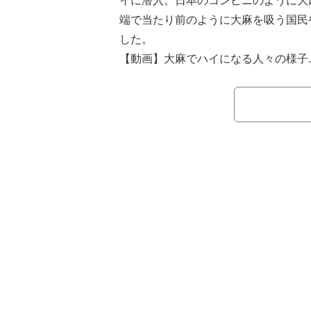
イに潜入。日本のコンビニのように大
端で当たり前のように大麻を吸う国民
した。
【動画】大麻でハイになる人々の様子
『BAZOOKA!!!』は、「アブナイ
説」に敢えて首を突っ込んでいくジャ
MCを務めるのは小籔千豊、水原希子
して野性爆弾・くっきー！、中嶋イッ
ヌの長谷川忍が出演する。