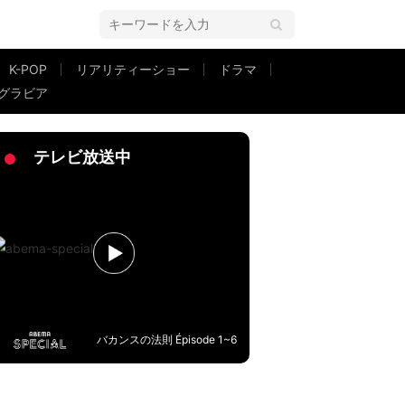
K-POP
リアリティーショー
ドラマ
グラビア
た手つきで…大麻合法化したタイの街の様子
テレビ放送中
バカンスの法則 Épisode 1~6