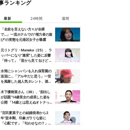
事ランキング
最新
24時間
週間
「名前を言えない方々が全裸
で…」一流ホテルでの"権力者の遊
び"の実態を元港区女子が暴露
元リトグリ・Manaka（25）、ラ
ッパーになり“激変”した姿に反響
「待って」「昔から見てるけど 最
近ずっと可愛くなってる」
水筒にシャンパンを入れ保育園の
送迎に…「アル中だと思う」一世
を風靡した超人気タレント、酒漬
けだった日々を告白
木下優樹菜さん（38）、“顔出し
が話題”14歳長女の成長した姿を
公開 「14歳とは思えぬオトナっぽ
さ」「優樹菜ちゃんにそっくりす
ぎる」など反響
“百田夏菜子との結婚発表から2
年”堂本剛、印象ガラリな姿に
「心配です」「匂わせなの？」な
どさまざまな声