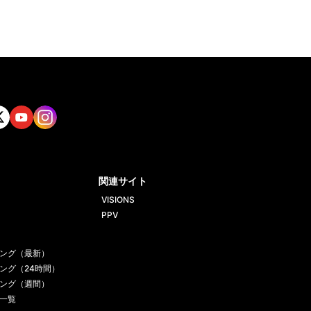
tt
Yout
Insta
ube
gram
関連サイト
VISIONS
PPV
ング（最新）
ング（24時間）
ング（週間）
一覧