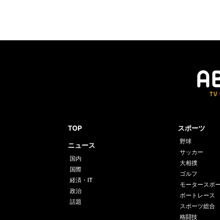
TOP
スポーツ
野球
ニュース
サッカー
国内
大相撲
国際
ゴルフ
経済・IT
モータースポ
政治
ボートレース
話題
スポーツ総合
格闘技