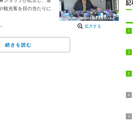
麻ショップが乱立し、道
記
や観光客を目の当たりに
拡大する
場所」「ヤバい人」「都市伝
ーナリズムバラエティ。
続きを読む
。レギュラーメンバーと
キュウ、平本蓮、シソン