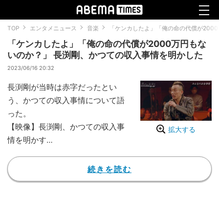
TOP
エンタメニュース
音楽
「ケンカしたよ」「俺の命の代償が200
「ケンカしたよ」「俺の命の代償が2000万円もな
いのか？」 長渕剛、かつての収入事情を明かした
2023/06/16 20:32
長渕剛が当時は赤字だったとい
う、かつての収入事情について語
った。
【映像】長渕剛、かつての収入事
拡大する
情を明かす
3月25日、26日の2日にわたって
放送された『君たちが未来だ！』
続きを読む
（ABEMA）は、未来を担うZ世代
の若者たちと一緒に、長渕剛をは
じめ、歌手の安斉かれん、ラッパ