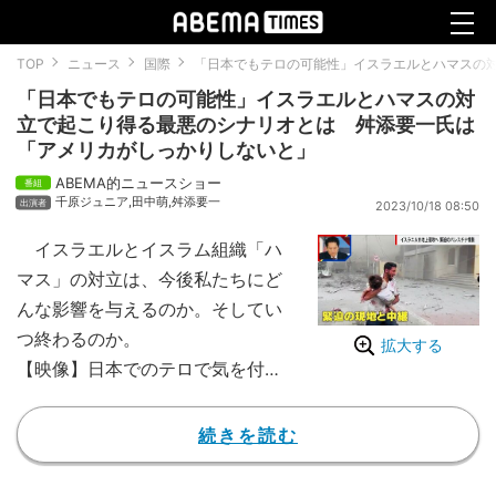
TOP
ニュース
国際
「日本でもテロの可能性」イスラエルとハマスの
「日本でもテロの可能性」イスラエルとハマスの対
立で起こり得る最悪のシナリオとは 舛添要一氏は
「アメリカがしっかりしないと」
ABEMA的ニュースショー
千原ジュニア
,
田中萌
,
舛添要一
2023/10/18 08:50
イスラエルとイスラム組織「ハ
マス」の対立は、今後私たちにど
んな影響を与えるのか。そしてい
つ終わるのか。
拡大する
【映像】日本でのテロで気を付け
るべきこと
国際政治学者・舛添要一氏は
続きを読む
「鍵はアメリカが握る」と語る。
パレスチナのハマスがイスラエ