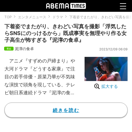
TOP
エンタメニュース
ドラマ
下着姿でまたがり、きわどい写真を撮影
下着姿でまたがり、きわどい写真を撮影「浮気した
らSNSにのっけるから」既成事実を無理やり作る女
子高生が怖すぎる『泥濘の食卓』
泥濘の食卓
2023/12/09 06:09
アニメ『すずめの戸締まり』や
大河ドラマ『どうする家康』で注
目の若手俳優・原菜乃華が不気味
な演技で頭角を現している、テレ
拡大する
ビ朝日系連続ドラマ『泥濘の食
卓』（土曜11:30）。第6話でも、
その怖さのエンジンは全開だ。
続きを読む
【映像】カラオケで幼馴染に迫
る！女子高生・ちふゆの下着姿