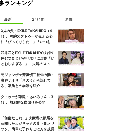
事ランキング
最新
24時間
週間
3児の父・EXILE TAKAHIRO（4
1）、両腕のタトゥーが見える姿
に「びっくりした!!!」「いつもと
また違ったTAKAHIROさん」など
の反響
武井咲とEXILE TAKAHIRO夫婦の
仲むつまじいやり取りに反響「い
とおしすぎる…」「夫婦のストー
リーほんと好き」
元ジャンポケ斉藤慎二被告の妻・
瀬戸サオリ「きのうから話して
る」家族との会話を紹介
タトゥーが話題・あいみょん（3
1）、無邪気な自撮りを公開
「何億だこれ…」大豪邸の新居を
公開したカジサックの妻・ヨメサ
ック、簡単な手作りごはんを披露