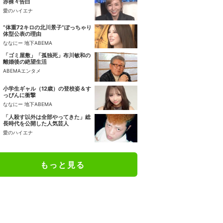
赤裸々告白
愛のハイエナ
“体重72キロの北川景子”ぽっちゃり
体型公表の理由
ななにー 地下ABEMA
「ゴミ屋敷」「孤独死」布川敏和の
離婚後の絶望生活
ABEMAエンタメ
小学生ギャル（12歳）の登校姿＆す
っぴんに衝撃
ななにー 地下ABEMA
「人殺す以外は全部やってきた」総
長時代を公開した人気芸人
愛のハイエナ
もっと見る