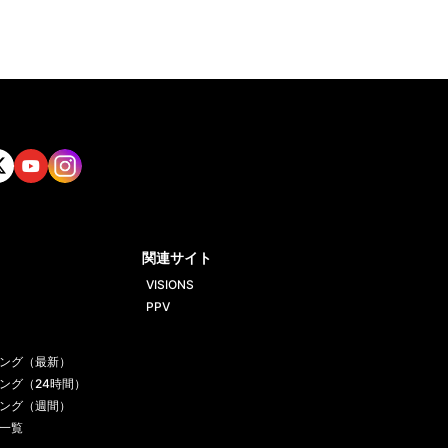
tt
Yout
Insta
ube
gram
関連サイト
VISIONS
PPV
ング（最新）
ング（24時間）
ング（週間）
一覧