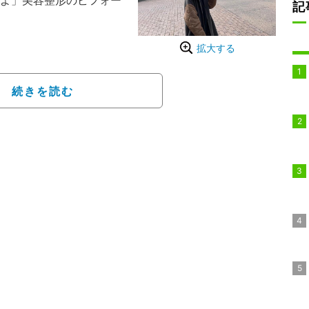
たよ」美容整形のビフォー
記
だったので、ちゃっかり
拡大する
目。アルプス公園を満喫
を散策」と報告。「まず
続きを読む
った青春の1ページ、松本
月の閉店を前に、戻って来
を呟きながら思い出に浸