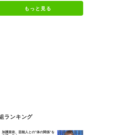
もっと見る
組ランキング
加護亜依、芸能人との“体の関係”を