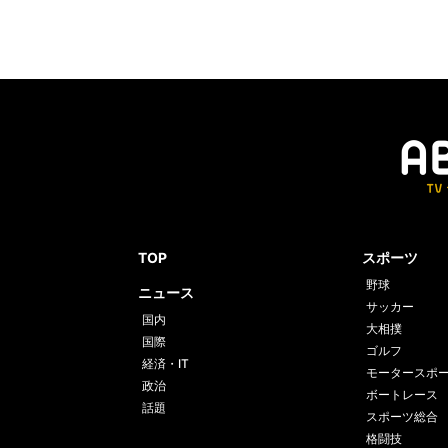
TOP
スポーツ
野球
ニュース
サッカー
国内
大相撲
国際
ゴルフ
経済・IT
モータースポ
政治
ボートレース
話題
スポーツ総合
格闘技