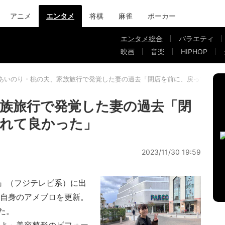
アニメ
エンタメ
将棋
麻雀
ポーカー
エンタメ総合
バラエティ
映画
音楽
HIPHOP
あいのり・桃の夫、家族旅行で発覚した妻の過去「閉店を前に、戻って来ら
族旅行で発覚した妻の過去「閉
れて良かった」
2023/11/30 19:59
』（フジテレビ系）に出
に自身のアメブロを更新。
た。