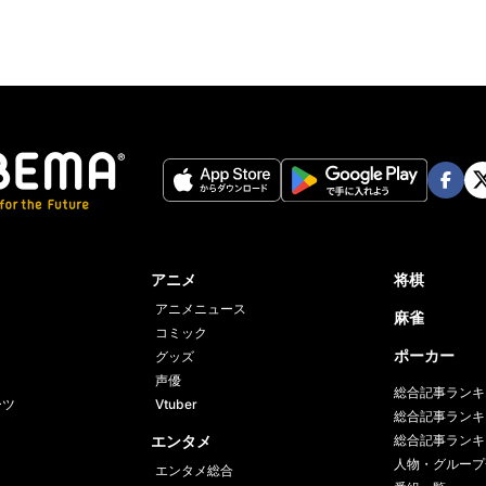
Face
Twi
book
er
アニメ
将棋
アニメニュース
麻雀
コミック
ポーカー
グッズ
声優
総合記事ランキ
ーツ
Vtuber
総合記事ランキ
エンタメ
総合記事ランキ
人物・グループ
エンタメ総合