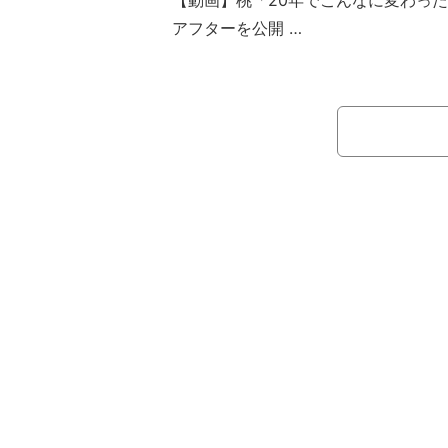
【動画】桃「20年でこんなに変わっ
アフターを公開
この日、夫は「長野旅行レポが途中
再開します！」と切り出し「長野3日
した後は・・・昼食を求めて松本駅前
は、松本市民誰しもがクソお世話にな
パルコ」を訪れたそうで「2025年2
られて良かったなぁ～なんて、独り言
っていた」と明かした。