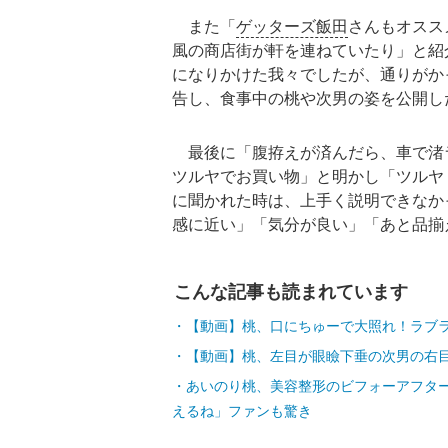
また「
ゲッターズ飯田
さんもオスス
風の商店街が軒を連ねていたり」と紹
になりかけた我々でしたが、通りがか
告し、食事中の桃や次男の姿を公開し
最後に「腹拵えが済んだら、車で渚
ツルヤでお買い物」と明かし「ツルヤ
に聞かれた時は、上手く説明できなか
感に近い」「気分が良い」「あと品揃
こんな記事も読まれています
【動画】桃、口にちゅーで大照れ！ラブ
【動画】桃、左目が眼瞼下垂の次男の右
あいのり桃、美容整形のビフォーアフター
えるね」ファンも驚き