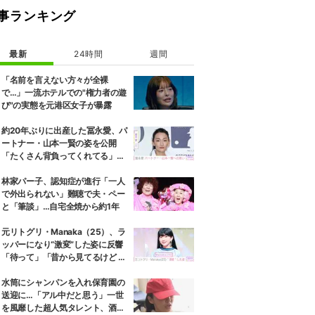
事ランキング
最新
24時間
週間
「名前を言えない方々が全裸
で…」一流ホテルでの"権力者の遊
び"の実態を元港区女子が暴露
約20年ぶりに出産した冨永愛、パ
ートナー・山本一賢の姿を公開
「たくさん背負ってくれてる」感
謝の思いをつづる
林家パー子、認知症が進行「一人
で外出られない」難聴で夫・ペー
と「筆談」…自宅全焼から約1年
元リトグリ・Manaka（25）、ラ
ッパーになり“激変”した姿に反響
「待って」「昔から見てるけど 最
近ずっと可愛くなってる」
水筒にシャンパンを入れ保育園の
送迎に…「アル中だと思う」一世
を風靡した超人気タレント、酒漬