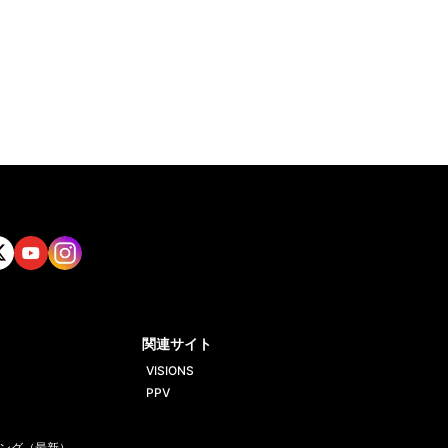
tt
Yout
Insta
ube
gram
関連サイト
VISIONS
PPV
ング（最新）