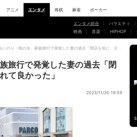
アニメ
エンタメ
将棋
麻雀
ポーカー
エンタメ総合
バラエティ
映画
音楽
HIPHOP
あいのり・桃の夫、家族旅行で発覚した妻の過去「閉店を前に、戻って来ら
族旅行で発覚した妻の過去「閉
れて良かった」
2023/11/30 19:59