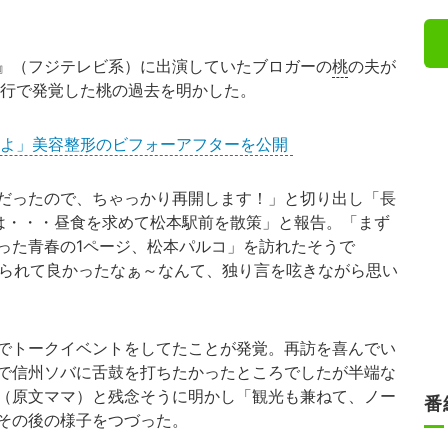
』（フジテレビ系）に出演していたブロガーの
桃
の夫が
行で発覚した桃の過去を明かした。
たよ」美容整形のビフォーアフターを公開
だったので、ちゃっかり再開します！」と切り出し「長
は・・・昼食を求めて松本駅前を散策」と報告。「まず
った青春の1ページ、松本パルコ」を訪れたそうで
来られて良かったなぁ～なんて、独り言を呟きながら思い
でトークイベントをしてたことが発覚。再訪を喜んでい
で信州ソバに舌鼓を打ちたかったところでしたが半端な
（原文ママ）と残念そうに明かし「観光も兼ねて、ノー
番
その後の様子をつづった。