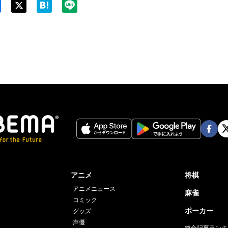
Twit
ter
Face
Twi
book
er
アニメ
将棋
アニメニュース
麻雀
コミック
ポーカー
グッズ
声優
総合記事ランキ