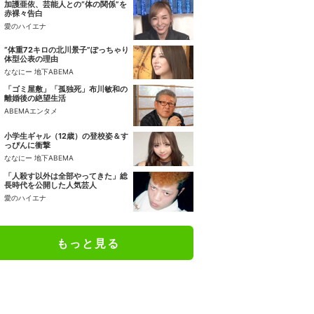
加護亜依、芸能人との“体の関係”を
赤裸々告白
愛のハイエナ
“体重72キロの北川景子”ぽっちゃり
体型公表の理由
ななにー 地下ABEMA
「ゴミ屋敷」「孤独死」布川敏和の
離婚後の絶望生活
ABEMAエンタメ
小学生ギャル（12歳）の登校姿＆す
っぴんに衝撃
ななにー 地下ABEMA
「人殺す以外は全部やってきた」総
長時代を公開した人気芸人
愛のハイエナ
もっと見る