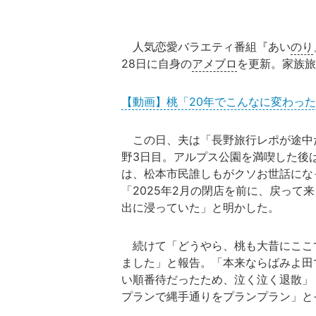
人気恋愛バラエティ番組『あい
のり
28日に自身の
アメブロ
を更新。家族旅
【動画】桃「20年でこんなに変わっ
この日、夫は「長野旅行レポが途中
野3日目。アルプス公園を満喫した後
は、松本市民誰しもがクソお世話にな
「2025年2月の閉店を前に、戻って
出に浸っていた」と明かした。
続けて「どうやら、桃も大昔にここ
ました」と報告。「本来ならばみよ田
い順番待だったため、泣く泣く退散」
プランで縄手通りをプランプラン」と