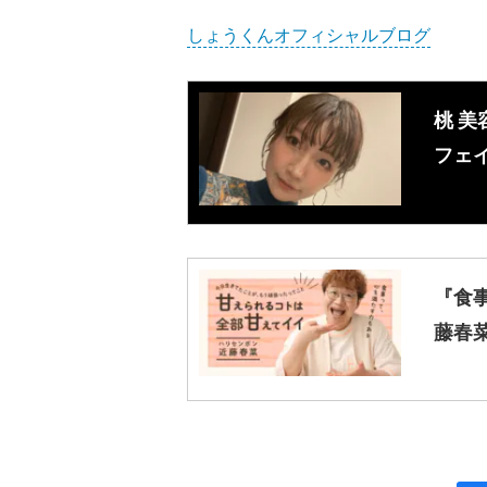
しょうくんオフィシャルブログ
桃 
フェイ
『食
藤春