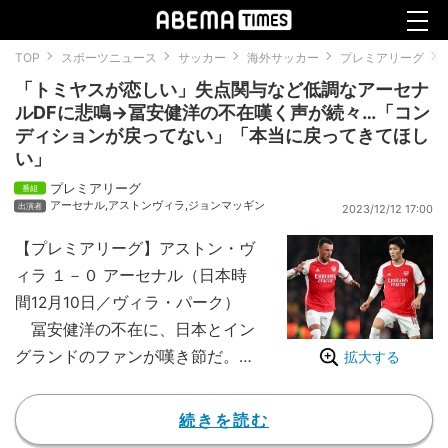
TOP
スポーツニュース
サッカー
海外サッカー
プレミアリーグ
「トミヤスが恋しい」失点関与など低調なアーセナ
ルDFに悲鳴→冨安健洋の不在嘆く声が続々…「コン
ディションが戻ってない」「本当に戻ってきてほし
い」
プレミアリーグ
アーセナル
,
アストンヴィラ
,
ジョンマッギン
2023/12/12 17:00
【プレミアリーグ】アストン・ヴ
ィラ １－０ アーセナル（日本時
間12月10日／ヴィラ・パーク）
冨安健洋の不在に、日本とイン
グランドのファンが嘆き節だ。首
拡大する
位決戦に先発出場したイングラン
ド代表DFのベン・ホワイトだっ
続きを読む
たが、決勝ゴールに関与するなど