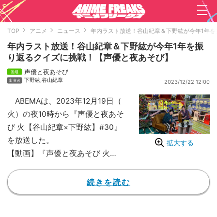
TOP
アニメ
ニュース
年内ラスト放送！谷山紀章＆下野紘が今年1年を
年内ラスト放送！谷山紀章＆下野紘が今年1年を振
り返るクイズに挑戦！【声優と夜あそび】
声優と夜あそび
下野紘
,
谷山紀章
2023/12/22 12:00
ABEMAは、2023年12月19日（
火）の夜10時から『声優と夜あそ
び 火【谷山紀章×下野紘】#30』
を放送した。
拡大する
【動画】『声優と夜あそび 火
【谷山紀章×下野紘】#30』
年内最後のレギュラー放送とな
続きを読む
った本放送。オープニングでは、
谷山と下野が“今年の漢字”を発