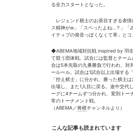
る全力スタートとなった。
レジェンド棋士のお茶目すぎる表情に
ス精神がw」「スベったよね…？」「
イティブの発音っぽくなくて草」とコ
◆ABEMA地域対抗戦 inspired
て競う団体戦。試合には監督とチーム
合は5本先取の九番勝負で行われ、対
ールール。試合は1試合以上出場する
「控え棋士」に分かれ、勝った棋士は
出場し、また1人目に戻る。途中交代
ーグに4チームずつ分かれ、変則トー
常のトーナメント戦。
（ABEMA／
将棋
チャンネルより）
こんな記事も読まれています