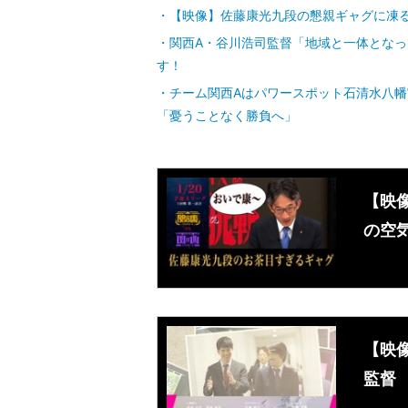
【映像】佐藤康光九段の懇親ギャグに凍
関西A・谷川浩司監督「地域と一体となっ
す！
チーム関西Aはパワースポット石清水八
「憂うことなく勝負へ」
【映
の空
【映
監督