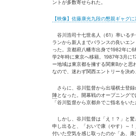
ントが多数寄せられた。
【映像】佐藤康光九段の懇親ギャグに
谷川浩司十七世名人（61）率いるチ
ランから新人までバランスの良いエン
った。京都府八幡市出身で1982年に
学2年時に東京へ移籍。1987年3月
ー地域は東京都を擁する関東Bかと思
なので、迷わず関西エントリーを決め
さらに、谷川監督から出場棋士登録
陣
となった。開幕戦のオープニングで
「谷川監督から京都弁でご指名をいた
しかし、谷川監督は「え！？」と驚
申し出ると、「おいで康（やす）～！
付いた空気を感じ取ったのか「あ、康