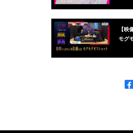
【映
モグ