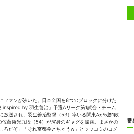
にファンが沸いた。日本全国を8つのブロックに分けた
戦
inspired by
羽生善治
」予選Aリーグ第1試合・チーム
日に放送され、羽生善治監督（53）率いる関東Aが5勝1敗
番
の
佐藤康光
九段（54）が渾身のギャグを披露。まさかの
ころだぞ」「それ京都弁とちゃうw」とツッコミのコメ