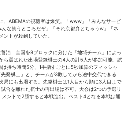
、ABEMAの視聴者は爆笑。「www」「みんなサービ
みんな笑うところだぞ」「それ京都弁とちゃうw」「ネ
メントが殺到していた。
 by 羽生善治 全国を8ブロックに分けた「地域チーム」によっ
から選ばれた出場登録棋士の4人の計5人が参加可能。試
局は持ち時間5分、1手指すごとに5秒加算のフィッシャ
「先発棋士」と、チームが3敗してから途中交代できる
次局にも出場する。先発棋士は1人目から順に3人目まで
し試合を離れた棋士の再出場は不可。大会は2つの予選リ
ナメントで2勝すると本戦進出。ベスト4となる本戦は通