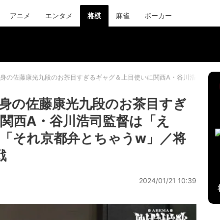
アニメ
エンタメ
将棋
麻雀
ポーカー
身の佐藤康光九段のお茶目すぎるギャグ＆上目使いに関西A・谷川浩司監督は
身の佐藤康光九段のお茶目すぎ
関西A・谷川浩司監督は「え
「それ京都弁とちゃうw」／将
戦
2024/01/21 10:39