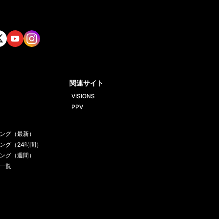
tt
Yout
Insta
ube
gram
関連サイト
VISIONS
PPV
ング（最新）
ング（24時間）
ング（週間）
一覧