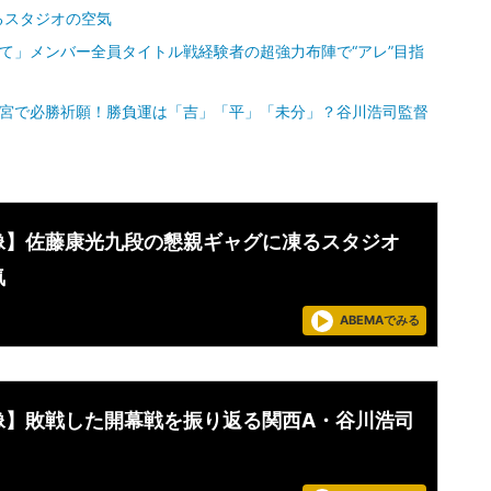
るスタジオの空気
て」メンバー全員タイトル戦経験者の超強力布陣で“アレ”目指
幡宮で必勝祈願！勝負運は「吉」「平」「未分」？谷川浩司監督
像】佐藤康光九段の懇親ギャグに凍るスタジオ
気
ABEMAでみる
像】敗戦した開幕戦を振り返る関西A・谷川浩司