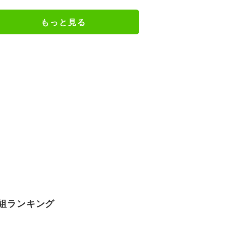
広瀬章人九段が粘るか／将棋・王
座戦
もっと見る
組ランキング