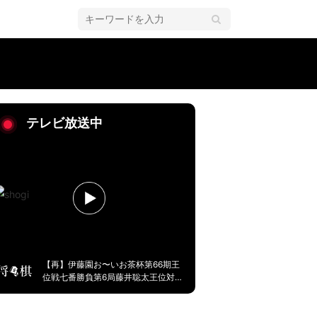
「えっ！？」ファンは爆笑「それ京都弁とちゃうw」／将棋・ABEMA地域
テレビ放送中
【再】伊藤園お〜いお茶杯第66期王
位戦七番勝負第6局藤井聡太王位対永
瀬拓矢九段