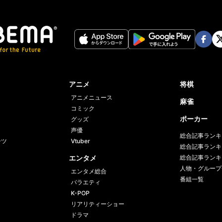
Face
Twi
book
er
アニメ
将棋
アニメニュース
麻雀
コミック
ポーカー
グッズ
声優
総合記事ランキ
ーツ
Vtuber
総合記事ランキ
エンタメ
総合記事ランキ
人物・グループ
エンタメ総合
番組一覧
バラエティ
K-POP
リアリティーショー
ドラマ