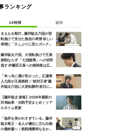
事ランキング
24時間
週間
太ももを殴打…藤井聡太六冠が逆
転負けで見せた無念の表情 珍しい
表情に「久しぶりに見たガック
し」「すごいため息」の声
藤井聡太六冠、大逆転負けで王座
挑戦ならず 「七冠復帰」への切符
逃す 伊藤匠王座への挑戦者は広瀬
章人九段に決定
「本っ当に運が良かった」広瀬章
人九段が王座挑戦！“絶対王者”藤
井聡太六冠に大逆転勝利 前日には
「子どもとケンカした」パパの顔
も
【藤井聡太 速報】2026年最新の
対局結果・次戦予定まとめ｜リア
ルタイム更新
「急所を突かれすぎている」藤井
聡太竜王・名人が優位に立ち白熱
の最終盤へ！挑戦権獲得なるか、