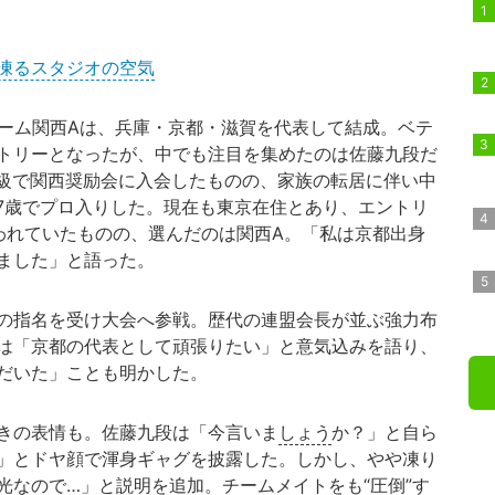
凍るスタジオの空気
ーム関西Aは、兵庫・京都・滋賀を代表して結成。ベテ
トリーとなったが、中でも注目を集めたのは佐藤九段だ
6級で関西奨励会に入会したものの、家族の転居に伴い中
に17歳でプロ入りした。現在も東京在住とあり、エントリ
われていたものの、選んだのは関西A。「私は京都出身
ました」と語った。
の指名を受け大会へ参戦。歴代の連盟会長が並ぶ強力布
は「京都の代表として頑張りたい」と意気込みを語り、
だいた」ことも明かした。
きの表情も。佐藤九段は「今言いま
しょう
か？」と自ら
」とドヤ顔で渾身ギャグを披露した。しかし、やや凍り
光なので…」と説明を追加。チームメイトをも“圧倒”す