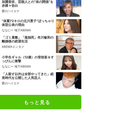
加護亜依、芸能人との“体の関係”を
赤裸々告白
愛のハイエナ
“体重72キロの北川景子”ぽっちゃり
体型公表の理由
ななにー 地下ABEMA
「ゴミ屋敷」「孤独死」布川敏和の
離婚後の絶望生活
ABEMAエンタメ
小学生ギャル（12歳）の登校姿＆す
っぴんに衝撃
ななにー 地下ABEMA
「人殺す以外は全部やってきた」総
長時代を公開した人気芸人
愛のハイエナ
もっと見る