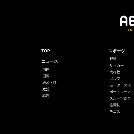
TOP
スポーツ
野球
ニュース
サッカー
国内
大相撲
国際
ゴルフ
経済・IT
モータースポ
政治
ボートレース
話題
スポーツ総合
格闘技
テニス