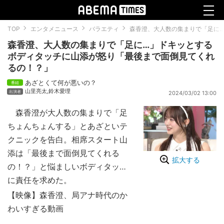
TOP
エンタメニュース
バラエティ
森香澄、大人数の集まりで「足に
森香澄、大人数の集まりで「足に…」ドキッとする
ボディタッチに山添が怒り「最後まで面倒見てくれ
るの！？」
あざとくて何が悪いの？
山里亮太
,
鈴木愛理
2024/03/02 13:00
森香澄が大人数の集まりで「足
ちょんちょんする」とあざといテ
クニックを告白。相席スタート山
添は「最後まで面倒見てくれる
拡大する
の！？」と悩ましいボディタッチ
に責任を求めた。
【映像】森香澄、局アナ時代のか
わいすぎる動画