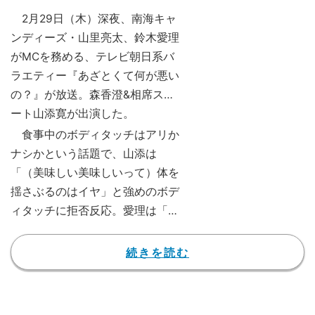
2月29日（木）深夜、南海キャ
ンディーズ・山里亮太、鈴木愛理
がMCを務める、テレビ朝日系バ
ラエティー『あざとくて何が悪い
の？』が放送。森香澄&相席スタ
ート山添寛が出演した。
食事中のボディタッチはアリか
ナシかという話題で、山添は
「（美味しい美味しいって）体を
揺さぶるのはイヤ」と強めのボデ
ィタッチに拒否反応。愛理は「せ
めて足とかにしてほしいですよ
ね、ちょんちょんって」と足を小
続きを読む
突く仕草を見せた。