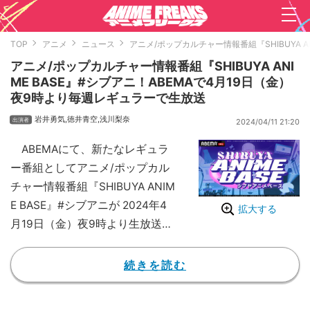
TOP
アニメ
ニュース
アニメ/ポップカルチャー情報番組『SHIBUYA 
アニメ/ポップカルチャー情報番組『SHIBUYA ANI
ME BASE』#シブアニ！ABEMAで4月19日（金）
夜9時より毎週レギュラーで生放送
岩井勇気
,
徳井青空
,
浅川梨奈
2024/04/11 21:20
ABEMAにて、新たなレギュラ
ー番組としてアニメ/ポップカル
チャー情報番組『SHIBUYA ANIM
E BASE』#シブアニが 2024年4
拡大する
月19日（金）夜9時より生放送さ
れる。
【放送】『SHIBUYA ANIME BAS
続きを読む
E』#1
『SHIBUYA ANIME BASE』#シ