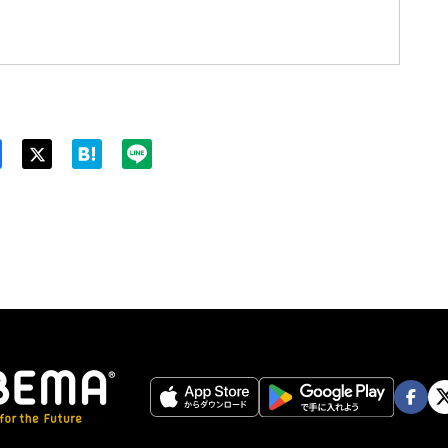
Twit
ter
Face
Twi