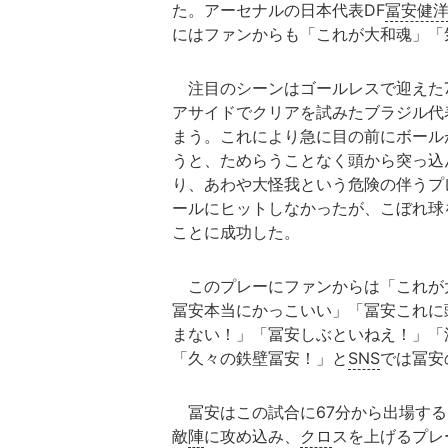
た。アーセナルの日本代表DF
冨安健
にはファンからも「これが大和魂」「
注目のシーンはゴールレスで迎えた7
アサイドでクリアを試みたブラジル代
まう。これにより急に目の前にボール
うと、ためらうことなく頭から突っ込
り、あわや大怪我という危険の伴うプ
ールにヒットしなかったが、こぼれ球
ことに成功した。
このプレーにファンからは「これが
冨安本当にかっこいい」「冨安これに
まない！」「冨安しぶといねえ！」「
「久々の鉄壁冨安！」と
SNS
では冨安
冨安はこの試合に67分から出場する
敵
陣
に攻め込み、
クロ
スを上げるプレ