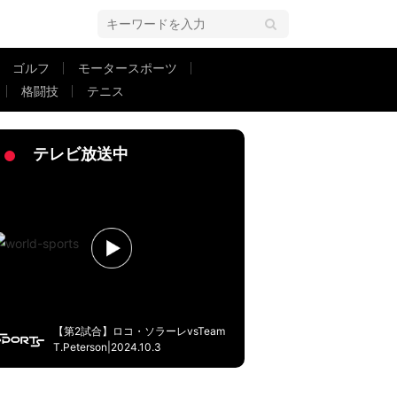
ゴルフ
モータースポーツ
格闘技
テニス
リアであわや顔面強打の瞬間 恐れ知らずの泥臭いプレーにファンは「気合入
テレビ放送中
【第2試合】ロコ・ソラーレvsTeam
T.Peterson|2024.10.3