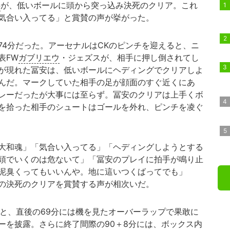
洋
が、低いボールに頭から突っ込み決死のクリア。これ
気合い入ってる」と賞賛の声が挙がった。
4分だった。アーセナルはCKのピンチを迎えると、ニ
表FW
ガブリエウ
・ジェズスが、相手に押し倒されてし
が現れた冨安は、低いボールにヘディングでクリアしよ
んだ。マークしていた相手の足が顔面のすぐ近くにあ
レーだったが大事には至らず。冨安のクリアは上手くボ
を拾った相手のシュートはゴールを外れ、ピンチを凌ぐ
大和魂」「気合い入ってる」「ヘディングしようとする
頭でいくのは危ないて」「冨安のプレイに拍手が鳴り止
泥臭くってもいいんや。地に這いつくばってでも」
の決死のクリアを賞賛する声が相次いだ。
と、直後の69分には機を見たオーバーラップで果敢に
ーを披露。さらに終了間際の90＋8分には、ボックス内