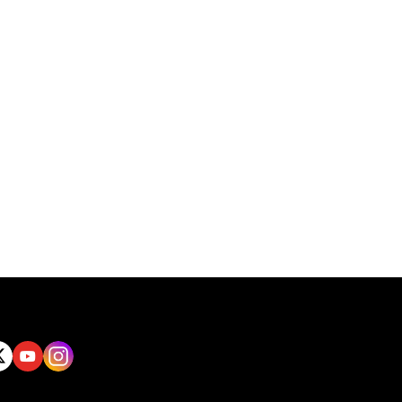
tt
Yout
Insta