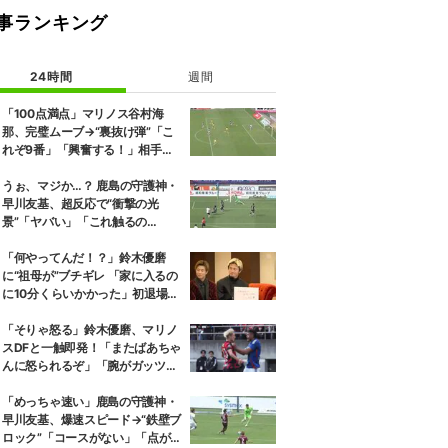
事ランキング
24時間
週間
「100点満点」マリノス谷村海
那、完璧ムーブ→“裏抜け弾”「こ
れぞ9番」「興奮する！」相手守
備のギャップを狙う”斜めの抜け
出し”
うぉ、マジか…？ 鹿島の守護神・
早川友基、超反応で“衝撃の光
景”「ヤバい」「これ触るの
か？」相手選手ドン引き→右手一
本“スーパーセーブ”
「何やってんだ！？」鈴木優磨
に“祖母が”ブチギレ 「家に入るの
に10分くらいかかった」初退場の
裏話にスタジオ爆笑
「そりゃ怒る」鈴木優磨、マリノ
スDFと一触即発！「またばあちゃ
んに怒られるぞ」「腕がガッツリ
入ってる」ファン騒然
「めっちゃ速い」鹿島の守護神・
早川友基、爆速スピード→“鉄壁ブ
ロック”「コースがない」「点が