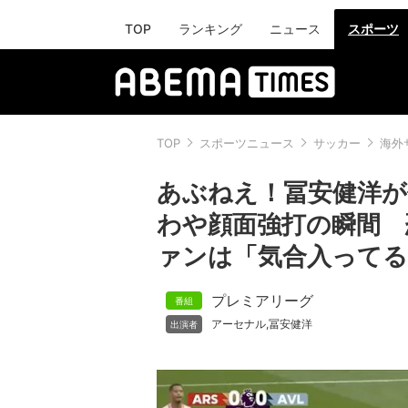
TOP
ランキング
ニュース
スポーツ
TOP
スポーツニュース
サッカー
海外
あぶねえ！冨安健洋
わや顔面強打の瞬間 
ァンは「気合入ってる
プレミアリーグ
アーセナル
冨安健洋
,