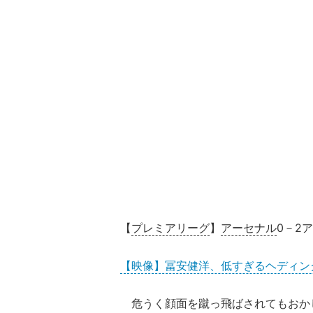
【
プレミアリーグ
】
アーセナル
0－2
【映像】冨安健洋、低すぎるヘディン
危うく顔面を蹴っ飛ばされてもおか