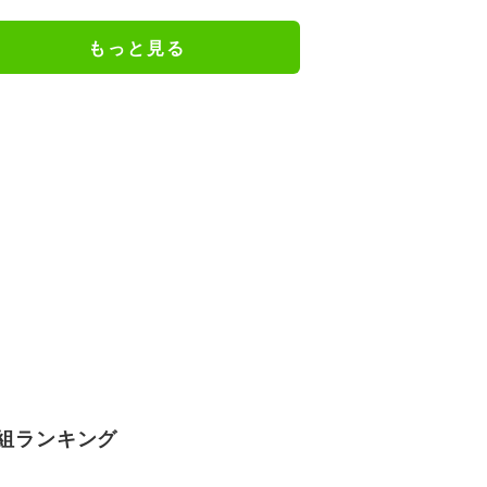
入る気がしない」驚異の判断力と
飛び出しでビッグセーブ
もっと見る
組ランキング