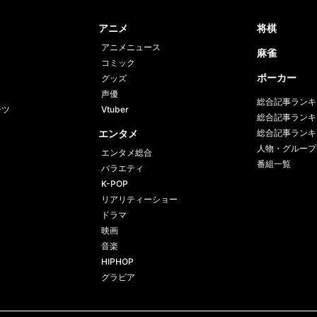
book
er
アニメ
将棋
アニメニュース
麻雀
コミック
ポーカー
グッズ
声優
総合記事ランキ
ーツ
Vtuber
総合記事ランキ
エンタメ
総合記事ランキ
人物・グループ
エンタメ総合
番組一覧
バラエティ
K-POP
リアリティーショー
ドラマ
映画
音楽
HIPHOP
グラビア