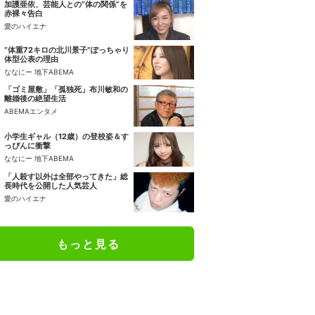
加護亜依、芸能人との“体の関係”を
赤裸々告白
愛のハイエナ
“体重72キロの北川景子”ぽっちゃり
体型公表の理由
ななにー 地下ABEMA
「ゴミ屋敷」「孤独死」布川敏和の
離婚後の絶望生活
ABEMAエンタメ
小学生ギャル（12歳）の登校姿＆す
っぴんに衝撃
ななにー 地下ABEMA
「人殺す以外は全部やってきた」総
長時代を公開した人気芸人
愛のハイエナ
もっと見る