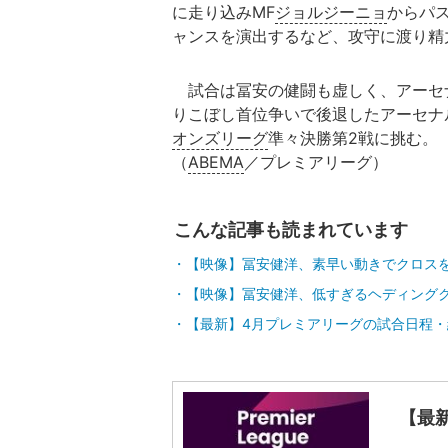
に走り込みMF
ジョルジーニョ
からパ
ャンスを演出するなど、攻守に渡り精
試合は冨安の健闘も虚しく、アーセナ
りこぼし首位争いで後退したアーセナル
オンズリーグ
準々決勝第2戦に挑む。
（
ABEMA
／プレミアリーグ）
こんな記事も読まれています
【映像】冨安健洋、素早い動きでクロス
【映像】冨安健洋、低すぎるヘディング
【最新】4月プレミアリーグの試合日程・
【最