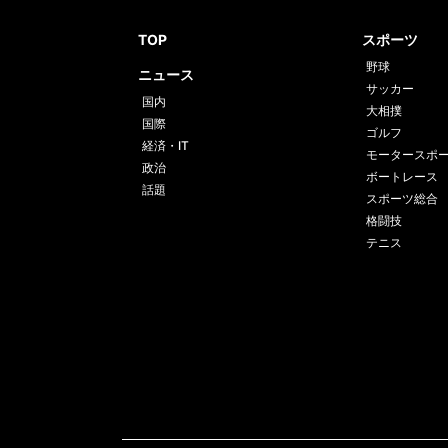
TOP
スポーツ
野球
ニュース
サッカー
国内
大相撲
国際
ゴルフ
経済・IT
モータースポ
政治
ボートレース
話題
スポーツ総合
格闘技
テニス