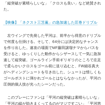
「縦突破が素晴らしいな」「クロスも良い」など絶賛され
た。
【映像】「ネクスト三笘薫」の急加速した圧巻ドリブル
左ウイングで先発した平河は、前半から得意のドリブル
で何度も仕掛ける。そして、64分には決定的なチャンス
を作り出した。速攻の場面でMF藤田譲瑠チマからパスを
受けると、ゆっくりした動作からシザースして一気に急加
速して縦突破。ゴールライン手前ギリギリのところで左足
で柔らかいクロスをゴール前に送り込むと、FW細谷真大
がヘディングシュートを引き出した。シュートは惜しくも
ゴールポストに弾かれゴールとはならなかったが、平河の
圧倒的個人技が光ったシーンだった。
このプレーにファンは「平河の縦突破は素晴らしいな」
「平河の縦が効きまくってるのがマジですごい」「平河悠