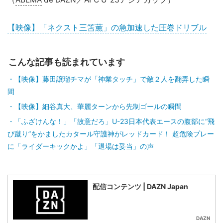
【映像】「ネクスト三笘薫」の急加速した圧巻ドリブル
こんな記事も読まれています
【映像】藤田譲瑠チマが「神業タッチ」で敵２人を翻弄した瞬
間
【映像】細谷真大、華麗ターンから先制ゴールの瞬間
「ふざけんな！」「故意だろ」U-23日本代表エースの腹部に“飛
び蹴り”をかましたカタール守護神がレッドカード！ 超危険プレー
に「ライダーキックかよ」「退場は妥当」の声
配信コンテンツ | DAZN Japan
DAZN