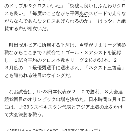
のドリブル＆クロスいいね」「突破も良いしふんわりクロ
スも良い」「毎度のことながら平河
あの
スピードで走りな
がらなんであんなクロスあげられるのか」「はっや」と絶
賛する声が相次いだ。
町田ゼルビアに所属する平河は、今季がＪ１リーグ初参
戦ながらここまで７試合で１ゴール・３アシストを記録
し、１試合平均のクロス本数もリーグ２位の5.1本。２・
３月度のＪ１最優秀選手に選出され、「ネクスト
三笘薫
」
とも謳われる注目のウイングだ。
なお試合は、U-23日本代表が２－０で勝利。８大会連
続12回目のオリンピック出場を決めた。日本時間５月４日
には、U-23ウズベキスタン代表とアジア王者の座をかけ
て大会決勝を戦う。
（
ABEMA
de DAZN／AFC U-23アジアカップ）