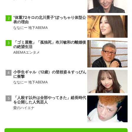
“体重72キロの北川景子”ぽっちゃり体型公
表の理由
ななにー 地下ABEMA
「ゴミ屋敷」「孤独死」布川敏和の離婚後
の絶望生活
ABEMAエンタメ
小学生ギャル（12歳）の登校姿＆すっぴん
に衝撃
ななにー 地下ABEMA
「人殺す以外は全部やってきた」総長時代
を公開した人気芸人
愛のハイエナ