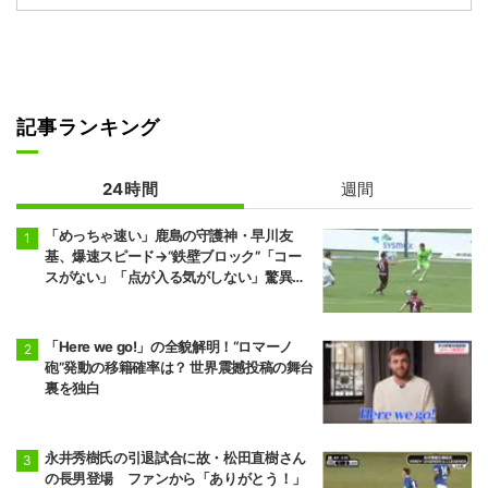
記事ランキング
24時間
週間
「めっちゃ速い」鹿島の守護神・早川友
基、爆速スピード→“鉄壁ブロック”「コー
スがない」「点が入る気がしない」驚異の
判断力と飛び出しでビッグセーブ
「Here we go!」の全貌解明！“ロマーノ
砲”発動の移籍確率は？ 世界震撼投稿の舞台
裏を独白
永井秀樹氏の引退試合に故・松田直樹さん
の長男登場 ファンから「ありがとう！」