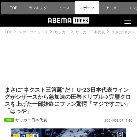
TOP
ランキング
ニュース
スポーツ
アニメ
エン
TOP
スポーツニュース
サッカー
サッカー日本代表
まさに“ネクス
まさに“ネクスト三笘薫”だ！ U-23日本代表ウイン
グがシザースから急加速の圧巻ドリブル→完璧クロ
スを上げた一部始終にファン驚愕「マジですごい」
「はっや」
サッカー日本代表
2024/05/01 11:40