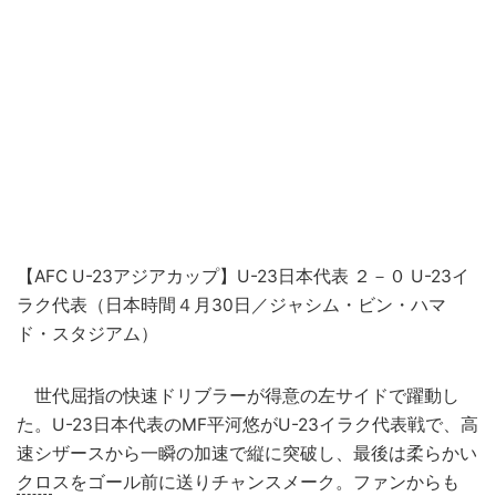
【AFC U-23アジアカップ】U-23日本代表 ２－０ U-23イ
ラク代表（日本時間４月30日／ジャシム・ビン・ハマ
ド・スタジアム）
世代屈指の快速ドリブラーが得意の左サイドで躍動し
た。U-23日本代表のMF平河悠がU-23イラク代表戦で、高
速シザースから一瞬の加速で縦に突破し、最後は柔らかい
クロ
スをゴール前に送りチャンスメーク。ファンからも