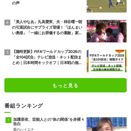
の声
「美人やなあ」丸高愛実、夫・柿谷曜一朗
の引退試合にサプライズ登場！「ほんまい
い奥様」「一緒にお辞儀するの素敵」家族
愛が脚光
【随時更新】FIFAワールドカップ2026の
「全104試合」テレビ放送・ネット配信ま
とめ｜日本時間キックオフ｜日本戦の無料
視聴方法
もっと見る
番組ランキング
加護亜依、芸能人との“体の関係”を赤裸々
告白
愛のハイエナ