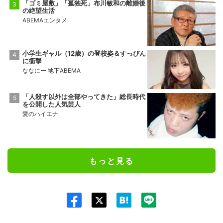
「ゴミ屋敷」「孤独死」布川敏和の離婚後
の絶望生活
ABEMAエンタメ
小学生ギャル（12歳）の登校姿＆すっぴん
に衝撃
ななにー 地下ABEMA
「人殺す以外は全部やってきた」総長時代
を公開した人気芸人
愛のハイエナ
もっと見る
Twit