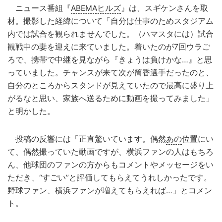
ニュース番組『
ABEMAヒルズ
』は、スギケンさんを取
材。撮影した経緯について「自分は仕事のためスタジアム
内では試合を観られませんでした。（ハマスタには）試合
観戦中の妻を迎えに来ていました。着いたのが7回ウラご
ろで、携帯で中継を見ながら『きょうは負けかな…』と思
っていました。チャンスが来て次が筒香選手だったのと、
自分のところからスタンドが見えていたので最高に盛り上
がるなと思い、家族へ送るために動画を撮ってみました」
と明かした。
投稿の反響には「正直驚いています。偶然
あの
位置にい
て、偶然撮っていた動画ですが、横浜ファンの人はもちろ
ん、他球団のファンの方からもコメントやメッセージをい
ただき、“すごい”と評価してもらえてうれしかったです。
野球ファン、横浜ファンが増えてもらえれば…」とコメン
ト。