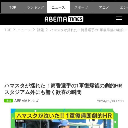
TOP
ランキング
ニュース
スポーツ
アニメ
エン
TOP
ニュース
話題
ハマスタが揺れた！筒香選手の1軍復帰後の劇的H
ハマスタが揺れた！筒香選手の1軍復帰後の劇的HR
スタジアム外にも響く歓喜の瞬間
ABEMAヒルズ
2024/05/16 17:00