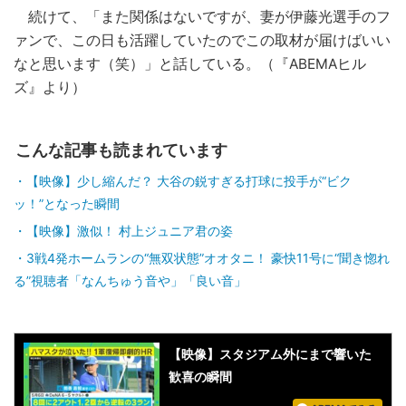
続けて、「また関係はないですが、妻が伊藤光選手のフ
ァンで、この日も活躍していたのでこの取材が届けばいい
なと思います（笑）」と話している。（『ABEMAヒル
ズ』より）
こんな記事も読まれています
【映像】少し縮んだ？ 大谷の鋭すぎる打球に投手が“ビク
ッ！”となった瞬間
【映像】激似！ 村上ジュニア君の姿
3戦4発ホームランの“無双状態”オオタニ！ 豪快11号に“聞き惚れ
る”視聴者「なんちゅう音や」「良い音」
【映像】スタジアム外にまで響いた
歓喜の瞬間