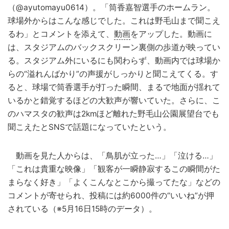
（@ayutomayu0614）。「筒香嘉智選手のホームラン。
球場外からはこんな感じでした。これは野毛山まで聞こえ
るわ」とコメントを添えて、
動画
をアップした。動画に
は、スタジアムのバックスクリーン裏側の歩道が映ってい
る。スタジアム外にいるにも関わらず、動画内では球場か
らの“溢れんばかり”の声援がしっかりと聞こえてくる。す
ると、球場で筒香選手が打った瞬間、まるで地面が揺れて
いるかと錯覚するほどの大歓声が響いていた。さらに、こ
のハマスタの歓声は2kmほど離れた野毛山公園展望台でも
聞こえたとSNSで話題になっていたという。
動画を見た人からは、「鳥肌が立った…」「泣ける…」
「これは貴重な映像」「観客が一瞬静寂するこの瞬間がた
まらなく好き」「よくこんなとこから撮ってたな」などの
コメントが寄せられ、投稿には約6000件の“いいね”が押
されている（※5月16日15時のデータ）。