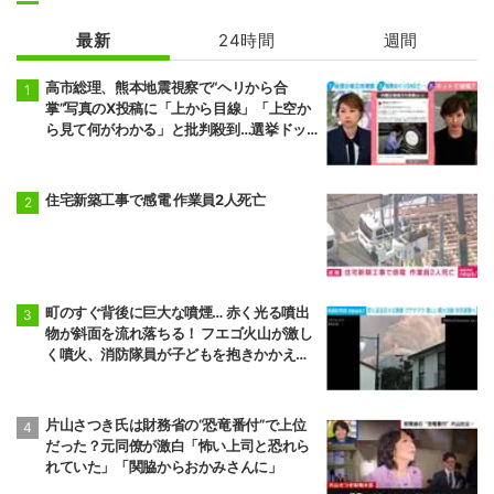
最新
24時間
週間
高市総理、熊本地震視察で“ヘリから合
掌”写真のX投稿に「上から目線」「上空か
ら見て何がわかる」と批判殺到…選挙ドッ
トコム副編集長は「SNSでの見せ方を配慮
する時代」と指摘
住宅新築工事で感電 作業員2人死亡
町のすぐ背後に巨大な噴煙… 赤く光る噴出
物が斜面を流れ落ちる！ フエゴ火山が激し
く噴火、消防隊員が子どもを抱きかかえ夜
間退避に追われた緊迫の現場 グアテマラ
片山さつき氏は財務省の“恐竜番付”で上位
だった？元同僚が激白「怖い上司と恐れら
れていた」「関脇からおかみさんに」