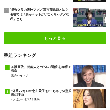
“筋金入りの阪神ファン”高市新総裁とは？
著書では「男かペットがいなくちゃダメな
私」とも
もっと見る
番組ランキング
加護亜依、芸能人との“体の関係”を赤裸々
告白
愛のハイエナ
“体重72キロの北川景子”ぽっちゃり体型公
表の理由
ななにー 地下ABEMA