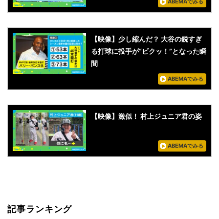
ABEMAでみる
【映像】少し縮んだ？ 大谷の鋭すぎ
る打球に投手が“ビクッ！”となった瞬
間
ABEMAでみる
【映像】激似！ 村上ジュニア君の姿
ABEMAでみる
記事ランキング