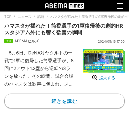
TOP
ニュース
話題
ハマスタが揺れた！筒香選手の1軍復帰後の劇的H
ハマスタが揺れた！筒香選手の1軍復帰後の劇的HR
スタジアム外にも響く歓喜の瞬間
ABEMAヒルズ
2024/05/16 17:00
5月6日、DeNA対ヤクルトの一
戦で1軍に復帰した筒香選手が、8
回に2アウト1.2塁から逆転の3ラ
ンを放った。その瞬間、試合会場
拡大する
のハマスタは歓声に包まれ、スタ
ジアム外にも歓喜の瞬間が響いた
ことに、SNSでは「鳥肌が立っ
続きを読む
た…」「観客が一瞬静寂するこの
瞬間がたまらなく好き」など話題
を集めている。