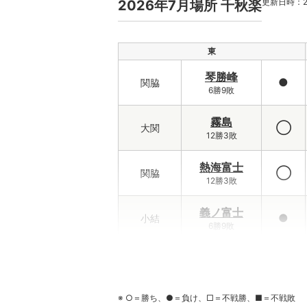
更新日時：202
2026年7月場所 千秋楽
東
琴勝峰
●
関脇
6勝9敗
霧島
◯
大関
12勝3敗
熱海富士
◯
関脇
12勝3敗
義ノ富士
●
小結
6勝9敗
伯乃富士
◯
前頭3
9勝6敗
※ ○＝勝ち、●＝負け、□＝不戦勝、■＝不戦敗
藤ノ川