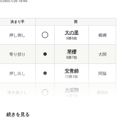
6/07/26 19:46
決まり手
西
大の里
◯
押し倒し
横綱
9勝6敗
琴櫻
●
寄り切り
大関
8勝7敗
安青錦
●
押し出し
関脇
12勝3敗
大栄翔
◯
突き落とし
前頭4
10勝5敗
王鵬
●
寄り倒し
小結
続きを見る
2勝13敗
藤青雲