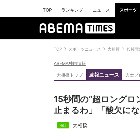
TOP
ランキング
ニュース
スポーツ
TOP
スポーツニュース
大相撲
15秒
ABEMA独自情報
速報ニュース
大相撲トップ
力士プ
15秒間の“超ロングロ
止まるわ」「酸欠に
大相撲