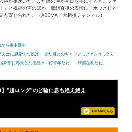
の声が相次いだ。また隆の勝が初日を手にすると、ファ
！」と祝福の声のほか、取組直後の表情に「ホッとじゃ
見も寄せられた。（ABEMA／大相撲チャンネル）
口から生中継中
型力士に超豪快な投げ！ 見た目とのギャップにファンうっとり
お辞儀”に称賛と共感続々「好青年だわ」「綺麗な礼だね」
像】“超ロング”のど輪に息も絶え絶え
ABEMAでみる