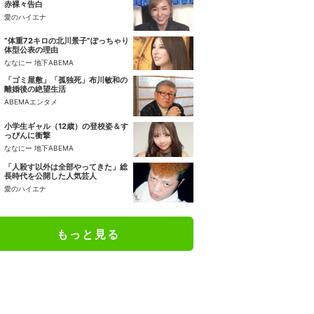
赤裸々告白
愛のハイエナ
“体重72キロの北川景子”ぽっちゃり
体型公表の理由
ななにー 地下ABEMA
「ゴミ屋敷」「孤独死」布川敏和の
離婚後の絶望生活
ABEMAエンタメ
小学生ギャル（12歳）の登校姿＆す
っぴんに衝撃
ななにー 地下ABEMA
「人殺す以外は全部やってきた」総
長時代を公開した人気芸人
愛のハイエナ
もっと見る