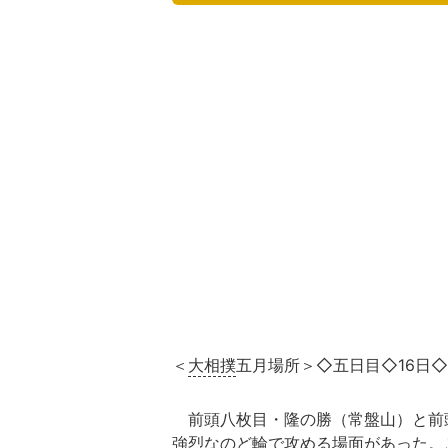
＜
大相撲
五月場所＞◇五日目◇16日
前頭八枚目・隆の勝（常盤山）と前頭
強烈なのど輪で攻める場面があった。