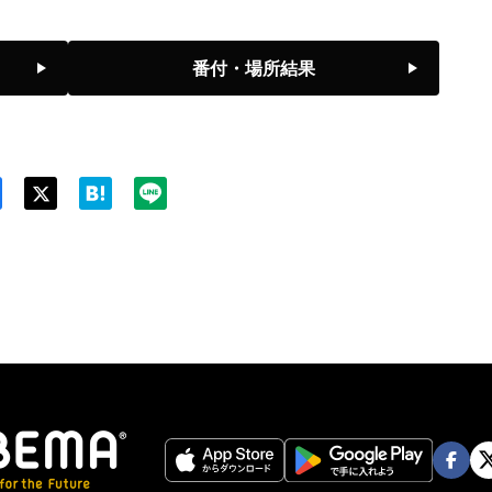
●
寄り切り
前頭6
7勝8敗
隆の勝
番付・場所結果
●
引っ掛け
前頭1
6勝9敗
平戸海
●
押し出し
前頭3
4勝11敗
一山本
◯
突き出し
前頭4
Twit
6勝9敗
ter
阿炎
◯
突き出し
前頭12
7勝8敗
欧勝馬
◯
押し出し
前頭5
7勝8敗
大青山
●
寄り切り
前頭16
6勝9敗