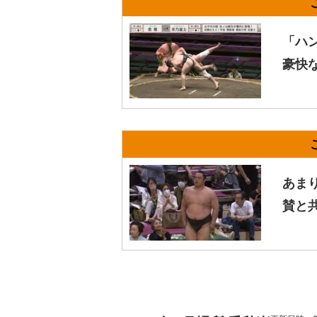
「ハ
豪快
あま
賛と