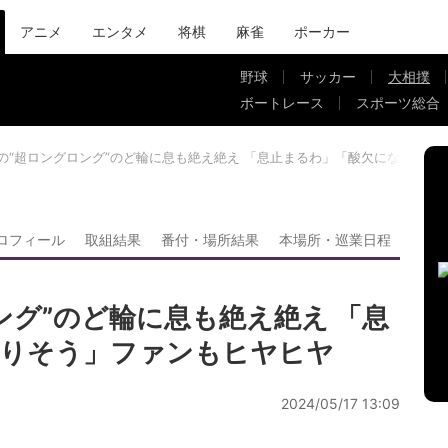
アニメ
エンタメ
将棋
麻雀
ポーカー
野球
サッカー
大相撲
ボートレース
スポーツ総合
間の“超ロングロング”のど輪に息も絶え絶え 「息止まるわ」「酸欠になりそう
ロフィール
取組結果
番付・場所結果
本場所・巡業日程
ング”のど輪に息も絶え絶え 「息
なりそう」ファンもヒヤヒヤ
2024/05/17 13:09