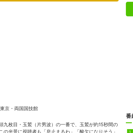
◇東京・両国国技館
番
九枚目・玉鷲（片男波）の一番で、玉鷲が約15秒間の
この光景に視聴者も「息止まるわ」「酸欠になりそう」