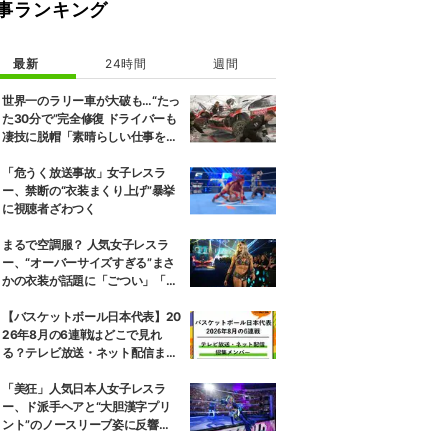
事ランキング
最新
24時間
週間
世界一のラリー車が大破も…“たっ
た30分で”完全修復 ドライバーも
凄技に脱帽「素晴らしい仕事をし
てくれた」
「危うく放送事故」女子レスラ
ー、禁断の“衣装まくり上げ”暴挙
に視聴者ざわつく
まるで空調服？ 人気女子レスラ
ー、“オーバーサイズすぎる”まさ
かの衣装が話題に「ごつい」「肩
幅パッドすご」
【バスケットボール日本代表】20
26年8月の6連戦はどこで見れ
る？テレビ放送・ネット配信まと
め 招集メンバーも解説
「美狂」人気日本人女子レスラ
ー、ド派手ヘアと“大胆漢字プリ
ント”のノースリーブ姿に反響
「えらいカジュアルやな」