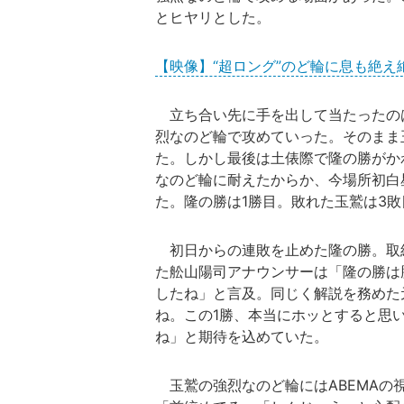
とヒヤリとした。
【映像】“超ロング”のど輪に息も絶え
立ち合い先に手を出して当たったの
烈なのど輪で攻めていった。そのまま
た。しかし最後は土俵際で隆の勝がか
なのど輪に耐えたからか、今場所初白
た。隆の勝は1勝目。敗れた玉鷲は3
初日からの連敗を止めた隆の勝。取
た舩山陽司アナウンサーは「隆の勝は
したね」と言及。同じく解説を務めた
ね。この1勝、本当にホッとすると思
ね」と期待を込めていた。
玉鷲の強烈なのど輪にはABEMAの