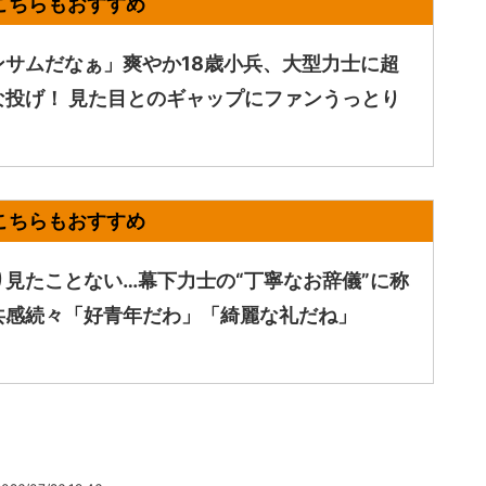
ンサムだなぁ」爽やか18歳小兵、大型力士に超
な投げ！ 見た目とのギャップにファンうっとり
り見たことない…幕下力士の“丁寧なお辞儀”に称
共感続々「好青年だわ」「綺麗な礼だね」