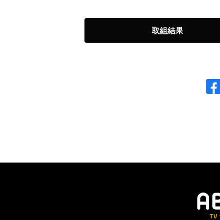
◯
前頭1
8勝7敗
美ノ海
取組結果
◯
前頭2
7勝8敗
豪ノ山
◯
前頭2
7勝8敗
翔猿
●
前頭9
5勝10敗
宇良
●
前頭5
5勝10敗
阿武剋
●
前頭15
4勝11敗
正代
◯
前頭6
5勝10敗