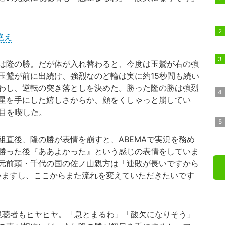
絶え
は隆の勝。だが体が入れ替わると、今度は玉鷲が右の強
玉鷲が前に出続け、強烈なのど輪は実に約15秒間も続い
わし、逆転の突き落としを決めた。勝った隆の勝は強烈
星を手にした嬉しさからか、顔をくしゃっと崩してい
敗目を喫した。
組直後、隆の勝が表情を崩すと、
ABEMA
で実況を務め
勝った後『ああよかった』という感じの表情をしていま
元前頭・千代の国の佐ノ山親方は「連敗が長いですから
いますし、ここからまた流れを変えていただきたいです
視聴者もヒヤヒヤ。「息とまるわ」「酸欠になりそう」