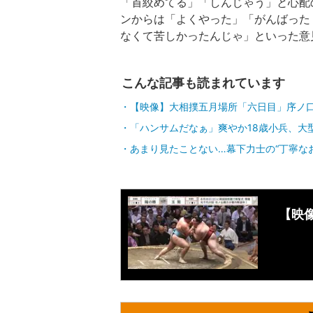
「首絞めてる」「しんじゃう」と心配
ンからは「よくやった」「がんばった
なくて苦しかったんじゃ」といった意
こんな記事も読まれています
【映像】大相撲五月場所「六日目」序ノ
「ハンサムだなぁ」爽やか18歳小兵、大
あまり見たことない…幕下力士の“丁寧な
【映