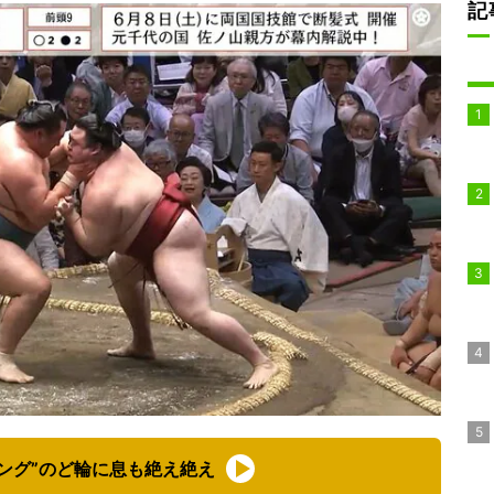
記
ング”のど輪に息も絶え絶え