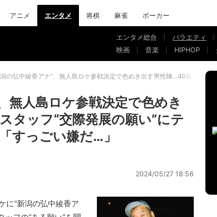
アニメ
エンタメ
将棋
麻雀
ポーカー
エンタメ総合
バラエティ
映画
音楽
HIPHOP
新潟の弘中綾香アナ”、無人島ロケ参戦決定で色めき出す男性陣…49歳独身ス
”、無人島ロケ参戦決定で色めき
身スタッフ“交際発展の願い”にテ
「すっごい嫌だ…」
2024/05/27 18:56
ケに“新潟の弘中綾香ア