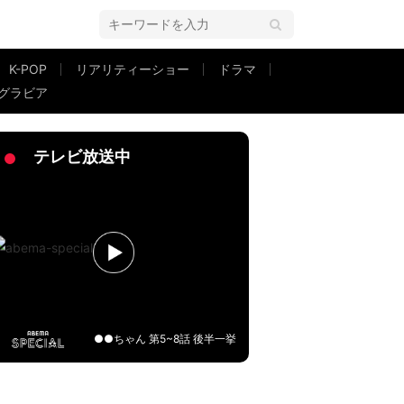
K-POP
リアリティーショー
ドラマ
グラビア
タッフ“交際発展の願い”にテレ朝女子アナが嫌悪感「すっごい嫌だ…」
テレビ放送中
●●ちゃん 第5~8話 後半一挙