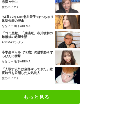
赤裸々告白
愛のハイエナ
“体重72キロの北川景子”ぽっちゃり
体型公表の理由
ななにー 地下ABEMA
「ゴミ屋敷」「孤独死」布川敏和の
離婚後の絶望生活
ABEMAエンタメ
小学生ギャル（12歳）の登校姿＆す
っぴんに衝撃
ななにー 地下ABEMA
「人殺す以外は全部やってきた」総
長時代を公開した人気芸人
愛のハイエナ
もっと見る