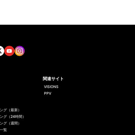
tt
Yout
Insta
ube
gram
関連サイト
VISIONS
PPV
ング（最新）
ング（24時間）
ング（週間）
一覧