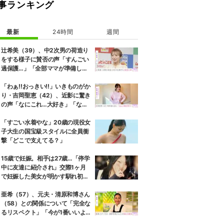
事ランキング
最新
24時間
週間
辻希美（39）、中2次男の荷造り
をする様子に賛否の声「すんごい
過保護…」「全部ママが準備して
くれるんだ」
「わぁ!!おっきい!!」いきものがか
り・吉岡聖恵（42）、近影に驚き
の声「なにこれ…大好き」「なん
か親近感が」
「すごい水着やな」20歳の現役女
子大生の国宝級スタイルに全員衝
撃「どこで支えてる？」
15歳で妊娠。相手は27歳…「停学
中に友達に紹介され」交際1ヶ月
で妊娠した美女が明かす馴れ初め
に「だいぶ危ねーよ！」小森純も
絶句
亜希（57）、元夫・清原和博さん
（58）との関係について「完全な
るリスペクト」「今が1番いいよ
ね」