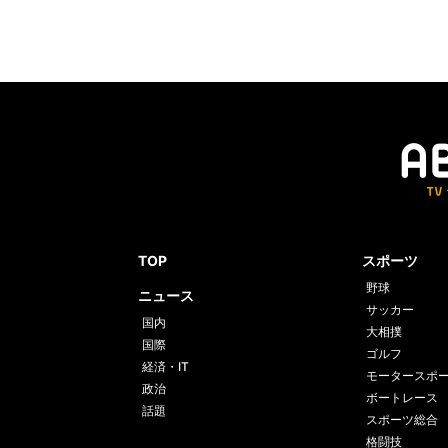
TOP
スポーツ
野球
ニュース
サッカー
国内
大相撲
国際
ゴルフ
経済・IT
モータースポ
政治
ボートレース
話題
スポーツ総合
格闘技