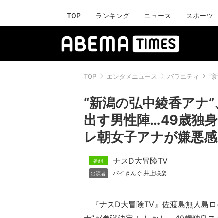
TOP
ランキング
ニュース
スポーツ
TOP
エンタメニュース
バラエティ
“
“新潟の弘中綾香アナ
出す男性陣…49歳独
レ朝女子アナが嫌悪感
ナスD大冒険TV
バイきんぐ
井上咲楽
,
『ナスD大冒険TV』佐渡島無人島ロ