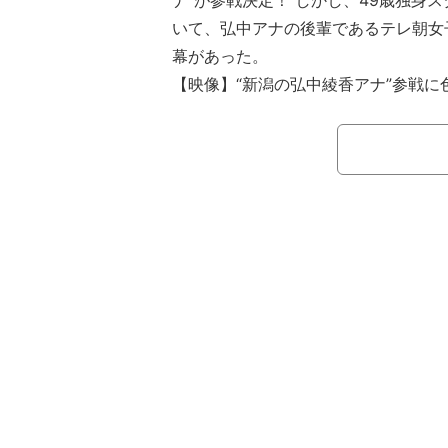
ナ”が参戦決定！ しかし、49歳独身ス
いて、弘中アナの後輩であるテレ朝女
幕があった。
【映像】“新潟の弘中綾香アナ”参戦に
テレビ朝日にて毎週日曜朝11時より
大冒険TV』（※一部地域を除く）。5
イきんぐ・西村瑞樹が無人島0円生活
地で奮闘する様子が映された。なお、A
ジナル」と題したノーカット版が配信