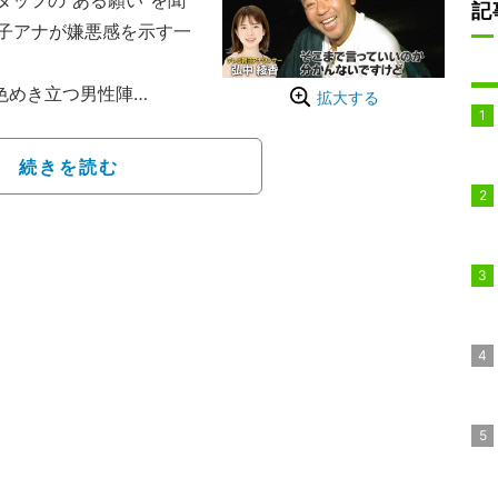
タッフの“ある願い”を聞
記
子アナが嫌悪感を示す一
色めき立つ男性陣
拡大する
放送されている『ナスD
月26日の放送回では、バ
続きを読む
のロケ舞台となる佐渡の
BEMAでは「アベマオリ
されている。