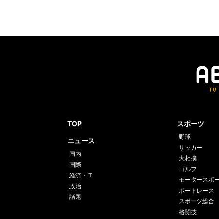
TOP
スポーツ
野球
ニュース
サッカー
国内
大相撲
国際
ゴルフ
経済・IT
モータースポ
政治
ボートレース
話題
スポーツ総合
格闘技