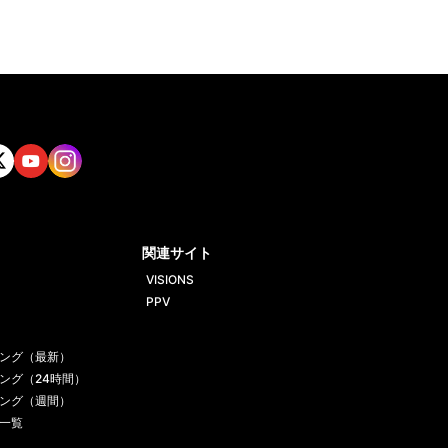
tt
Yout
Insta
ube
gram
関連サイト
VISIONS
PPV
ング（最新）
ング（24時間）
ング（週間）
一覧