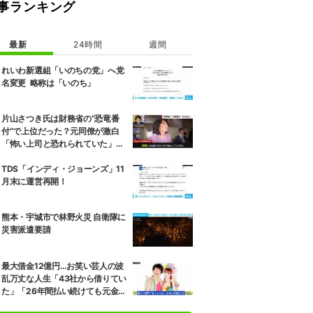
事ランキング
最新
24時間
週間
れいわ新選組「いのちの党」へ党
名変更 略称は「いのち」
片山さつき氏は財務省の“恐竜番
付”で上位だった？元同僚が激白
「怖い上司と恐れられていた」
「関脇からおかみさんに」
TDS「インディ・ジョーンズ」11
月末に運営再開！
熊本・宇城市で林野火災 自衛隊に
災害派遣要請
最大借金12億円…お笑い芸人の波
乱万丈な人生「43社から借りてい
た」「26年間払い続けても元金が
全然減っていなかった」