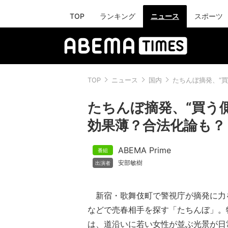
TOP
ランキング
ニュース
スポーツ
TOP
ニュース
国内
たちんぼ摘発、“
たちんぼ摘発、“買う
効果薄？合法化論も？
ABEMA Prime
安部敏樹
新宿・歌舞伎町で警視庁が摘発に力
などで売春相手を探す「たちんぼ」。
は、道沿いに若い女性が並ぶ光景が日