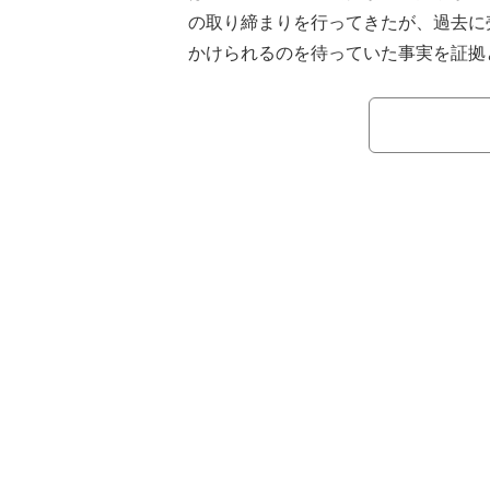
の取り締まりを行ってきたが、過去に
かけられるのを待っていた事実を証拠
を通常逮捕。また、大久保公園周辺の
初めて一斉立ち入り調査を行い、ホテ
びかけるなど、新たな手法で取り調べ