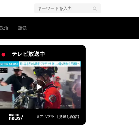
政治
話題
輪を」
テレビ放送中
#アベプラ 【見逃し配信】