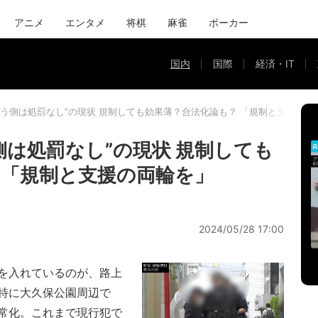
アニメ
エンタメ
将棋
麻雀
ポーカー
国内
国際
経済・IT
買う側は処罰なし”の現状 規制しても効果薄？合法化論も？ 「規制と支援の両
側は処罰なし”の現状 規制しても
 「規制と支援の両輪を」
2024/05/28 17:00
を入れているのが、路上
特に大久保公園周辺で
常化。これまで現行犯で