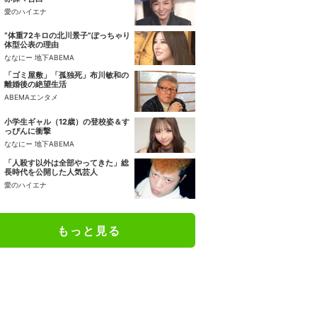
愛のハイエナ
“体重72キロの北川景子”ぽっちゃり
体型公表の理由
ななにー 地下ABEMA
「ゴミ屋敷」「孤独死」布川敏和の
離婚後の絶望生活
ABEMAエンタメ
小学生ギャル（12歳）の登校姿＆す
っぴんに衝撃
ななにー 地下ABEMA
「人殺す以外は全部やってきた」総
長時代を公開した人気芸人
愛のハイエナ
もっと見る