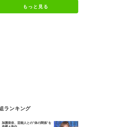
もっと見る
組ランキング
加護亜依、芸能人との“体の関係”を
赤裸々告白