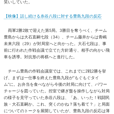
笑いしていた。
【映像】話し続ける糸谷八段に対する豊島九段の反応
両軍2勝2敗で迎えた第5局。3勝目を奪うべく、チーム
豊島からは大石直嗣七段（34）、チーム藤井からは青嶋
未来六段（29）が対局室へと向かった。大石七段は、事
前に行われた作戦会議で立てた方針通り、相手の向かい飛
車を誘導。対抗形の将棋へと進行した。
チーム豊島の作戦会議室では、これまでに2戦2勝を挙
げ、まずは一仕事を終えた豊島九段が“もぐもぐタイ
ム”に。お弁当を食べながら今後の対局に向けて、パワー
チャージを図っていた。控室で継ぎ盤を操作しながら対局
の様子を見守っていた糸谷八段は、「あ、いった！戦闘民
族・大石直嗣か。これ、突くのかね？落ち着て？」と局面
についてのトークを展開していたが、豊島九段の反応は薄