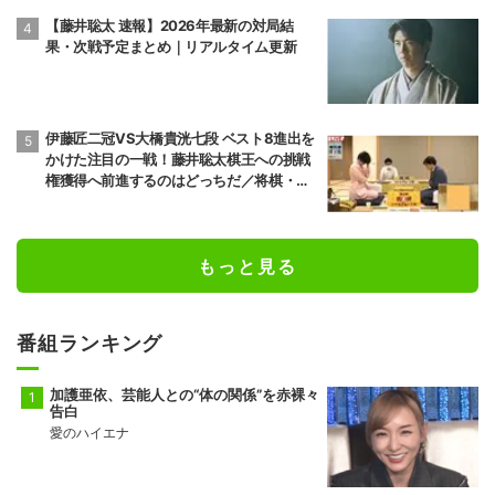
【藤井聡太 速報】2026年最新の対局結
果・次戦予定まとめ｜リアルタイム更新
伊藤匠二冠VS大橋貴洸七段 ベスト8進出を
かけた注目の一戦！藤井聡太棋王への挑戦
権獲得へ前進するのはどっちだ／将棋・棋
王戦挑決T
もっと見る
番組ランキング
加護亜依、芸能人との“体の関係”を赤裸々
告白
愛のハイエナ