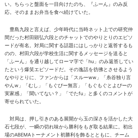
い。ちらっと盤面を一目向けたのち、『ふーん』のみ反
応。そのままお弁当を食べ続けていた。
豊島九段と言えば、少年時代に当時ネット上での研究仲
間だった村田顕弘六段とのチャットでのやりとりのエピソ
ードが有名。対局に関する話題にはしっかりと返答するも
のの、村田六段が学校生活に関するメッセージを送ると
「ふーん」を通り越してローマ字で「hu」のみ返答してい
たという爆笑エピソードだ。その逸話を彷彿とさせるよう
なやりとりに、ファンからは「スルーww」「糸谷独り言
やんw」「むし」「もぐぴー無言」「もぐもぐとよぴーの
実家感」「聞いてない？」「でたfu」と多くのコメントが
寄せられていた。
対局は、押し引きのある展開から玉の深さを活かした大
石七段が、一瞬の切れ味から勝利をもぎ取る結果に。初出
場のABEMAトーナメント初勝利を飾るとともに、チーム