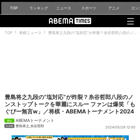
TOP
ランキング
ニュース
スポーツ
アニメ
エン
TOP
将棋ニュース
豊島将之九段の“塩対応”が炸裂？糸谷哲郎八段のノンス
豊島将之九段の“塩対応”が炸裂？糸谷哲郎八段のノ
ンストップトークを華麗にスルー ファンは爆笑「も
ぐぴー無言w」／将棋・ABEMAトーナメント2024
ABEMAトーナメント
豊島将之
,
糸谷哲郎
2024/05/29 12:00