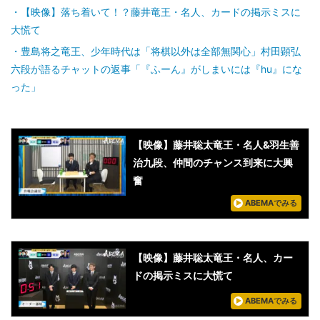
【映像】落ち着いて！？藤井竜王・名人、カードの掲示ミスに
大慌て
豊島将之竜王、少年時代は「将棋以外は全部無関心」村田顕弘
六段が語るチャットの返事「『ふーん』がしまいには『hu』にな
った」
【映像】藤井聡太竜王・名人&羽生善
治九段、仲間のチャンス到来に大興
奮
ABEMAでみる
【映像】藤井聡太竜王・名人、カー
ドの掲示ミスに大慌て
ABEMAでみる