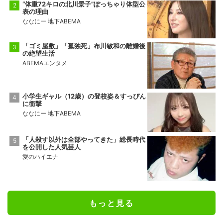
“体重72キロの北川景子”ぽっちゃり体型公
表の理由
ななにー 地下ABEMA
「ゴミ屋敷」「孤独死」布川敏和の離婚後
の絶望生活
ABEMAエンタメ
小学生ギャル（12歳）の登校姿＆すっぴん
に衝撃
ななにー 地下ABEMA
「人殺す以外は全部やってきた」総長時代
を公開した人気芸人
愛のハイエナ
もっと見る