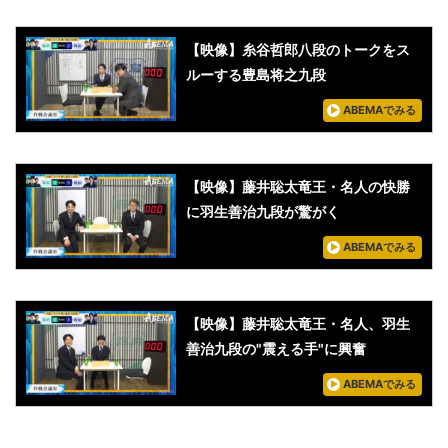
【映像】糸谷哲郎八段のトークをス
ルーする豊島将之九段
ABEMAでみる
【映像】藤井聡太竜王・名人の快勝
に羽生善治九段が驚がく
ABEMAでみる
【映像】藤井聡太竜王・名人、羽生
善治九段の"震える手"に興奮
ABEMAでみる