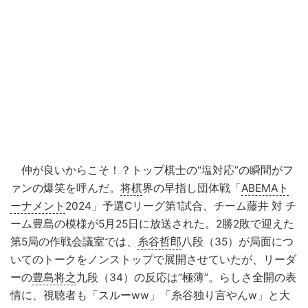
仲が良いからこそ！？トップ棋士の“塩対応”の瞬間がフ
ァンの爆笑を呼んだ。
将棋
界の早指し団体戦「
ABEMAト
ーナメント
2024」予選Cリーグ第1試合、チーム藤井 対 チ
ーム豊島の模様が5月25日に放送された。2勝2敗で迎えた
第5局の作戦会議室では、
糸谷哲郎
八段（35）が局面につ
いてのトークをノンストップで展開させていたが、リーダ
ーの
豊島将之
九段（34）の反応は“極薄”。らしさ全開の表
情に、視聴者も「スルーww」「糸谷独り言やんw」と大