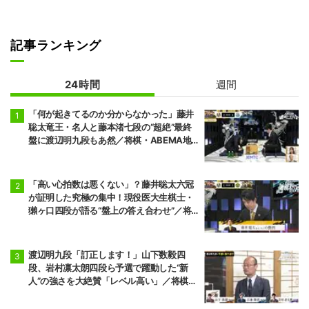
記事ランキング
24時間
週間
「何が起きてるのか分からなかった」藤井
聡太竜王・名人と藤本渚七段の“超絶”最終
盤に渡辺明九段もあ然／将棋・ABEMA地
域トーナメント2026
「高い心拍数は悪くない」？藤井聡太六冠
が証明した究極の集中！現役医大生棋士・
獺ヶ口四段が語る“盤上の答え合わせ”／将
棋・ABEMA地域トーナメント2026
渡辺明九段「訂正します！」山下数毅四
段、岩村凛太朗四段ら予選で躍動した“新
人”の強さを大絶賛「レベル高い」／将棋・
ABEMA地域トーナメント2026