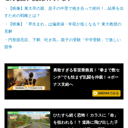
【映像】東大卒の親、息子の中受で抱き合って絶叫！…結果を出
すための戦略とは？
【映像】「早生まれ」は偏差値・年収が低くなる？ 東大教授の
見解
円形脱毛症、下痢、吐き気… 親子の受験「中学受験」で激しい
競争
勇敢すぎる客室乗務員！ “拳まで数セ
ンチ”でも怯まず乱闘を仲裁！→ボー
ナス支給へ
ABEMAでみる
ひたすら続く恐怖！ カラスに「命」
を狙われる！？ 道路に飛び出した子