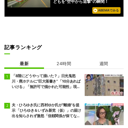
どもを"空中から追撃"の瞬間！
ABEMAでみる
記事ランキング
最新
24時間
週間
「8階にどうやって描いた？」日光鬼怒
川・廃ホテルに“巨大落書き” 「10分あれば
いける」「無許可で描かれた可能性」現役
アーティストらが見解
夫・ひろゆき氏に西村ゆか氏が“離婚”を提
示 「ひろゆき＆いずみ新党（仮）」の届け
出を知らされず激怒「信頼関係が保てない
状態で夫婦を続けるのは無理」