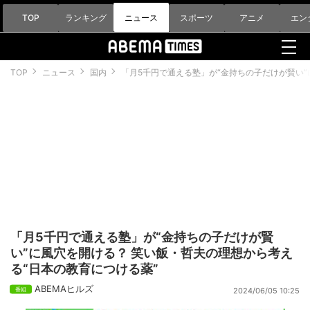
TOP
ランキング
ニュース
スポーツ
アニメ
エン
TOP
ニュース
国内
「月5千円で通える塾」が“金持ちの子だけが賢い”
「月5千円で通える塾」が“金持ちの子だけが賢
い”に風穴を開ける？ 笑い飯・哲夫の理想から考え
る“日本の教育につける薬”
ABEMAヒルズ
2024/06/05 10:25