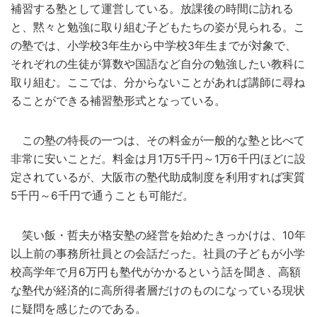
補習する塾として運営している。放課後の時間に訪れる
と、黙々と勉強に取り組む子どもたちの姿が見られる。こ
の塾では、小学校3年生から中学校3年生までが対象で、
それぞれの生徒が算数や国語など自分の勉強したい教科に
取り組む。ここでは、分からないことがあれば講師に尋ね
ることができる補習塾形式となっている。
この塾の特長の一つは、その料金が一般的な塾と比べて
非常に安いことだ。料金は月1万5千円～1万6千円ほどに設
定されているが、大阪市の塾代助成制度を利用すれば実質
5千円～6千円で通うことも可能だ。
笑い飯・哲夫が格安塾の経営を始めたきっかけは、10年
以上前の事務所社員との会話だった。社員の子どもが小学
校高学年で月6万円も塾代がかかるという話を聞き、高額
な塾代が経済的に高所得者層だけのものになっている現状
に疑問を感じたのである。