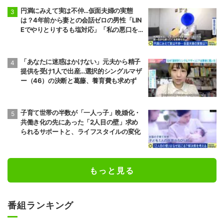
円満にみえて実は不仲…仮面夫婦の実態
は？4年前から妻との会話ゼロの男性「LIN
Eでやりとりするも塩対応」「私の悪口を
言うから娘は寄り付いてこない」
「あなたに迷惑はかけない」元夫から精子
提供を受け1人で出産…選択的シングルマザ
ー（46）の決断と葛藤、養育費も求めず
子育て世帯の半数が「一人っ子」晩婚化・
共働き化の先にあった「2人目の壁」求め
られるサポートと、ライフスタイルの変化
もっと見る
番組ランキング