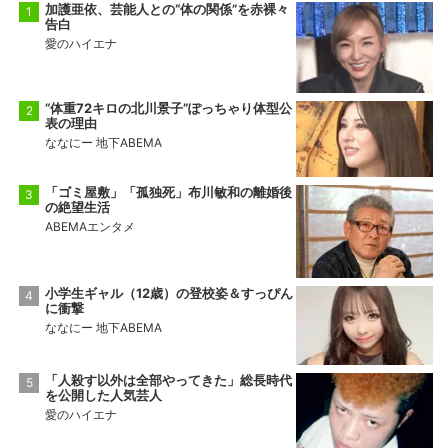
加護亜依、芸能人との“体の関係”を赤裸々
告白
愛のハイエナ
“体重72キロの北川景子”ぽっちゃり体型公
表の理由
ななにー 地下ABEMA
「ゴミ屋敷」「孤独死」布川敏和の離婚後
の絶望生活
ABEMAエンタメ
小学生ギャル（12歳）の登校姿＆すっぴん
に衝撃
ななにー 地下ABEMA
「人殺す以外は全部やってきた」総長時代
を公開した人気芸人
愛のハイエナ