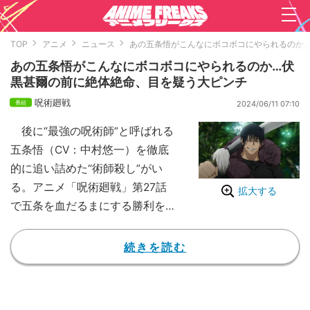
TOP
アニメ
ニュース
あの五条悟がこんなにボコボコにやられるのか
あの五条悟がこんなにボコボコにやられるのか…伏
黒甚爾の前に絶体絶命、目を疑う大ピンチ
呪術廻戦
2024/06/11 07:10
後に“最強の呪術師”と呼ばれる
五条悟（CV：中村悠一）を徹底
的に追い詰めた“術師殺し”がい
る。アニメ「呪術廻戦」第27話
拡大する
で五条を血だるまにする勝利を収
めた伏黒甚爾（CV：子安武人）
は、「まさに最強の刺客」と視聴
続きを読む
者を震え上がらせた。
【映像】伏黒甚爾にボコボコにや
られる五条悟（15分30秒ご