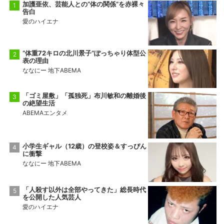
加護亜依、芸能人との“体の関係”を赤裸々
告白
愛のハイエナ
“体重72キロの北川景子”ぽっちゃり体型公
表の理由
ななにー 地下ABEMA
「ゴミ屋敷」「孤独死」布川敏和の離婚後
の絶望生活
ABEMAエンタメ
小学生ギャル（12歳）の登校姿＆すっぴん
に衝撃
ななにー 地下ABEMA
「人殺す以外は全部やってきた」総長時代
を公開した人気芸人
愛のハイエナ