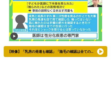
【映像】「乳房の発達も確認」「陰毛の確認は全ての生徒に行った」…学校医の衝撃発言