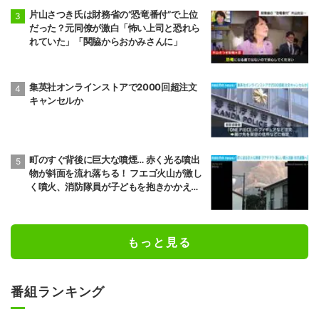
片山さつき氏は財務省の“恐竜番付”で上位
だった？元同僚が激白「怖い上司と恐れら
れていた」「関脇からおかみさんに」
集英社オンラインストアで2000回超注文
キャンセルか
町のすぐ背後に巨大な噴煙… 赤く光る噴出
物が斜面を流れ落ちる！ フエゴ火山が激し
く噴火、消防隊員が子どもを抱きかかえ夜
間退避に追われた緊迫の現場 グアテマラ
もっと見る
番組ランキング