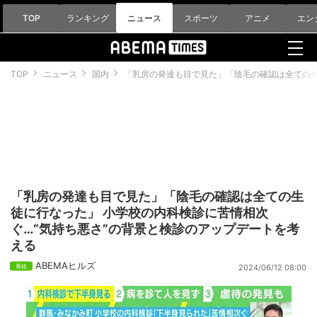
TOP
ランキング
ニュース
スポーツ
アニメ
エン
TOP
ニュース
国内
「乳房の発達も目で見た」「陰毛の確認は全ての生
「乳房の発達も目で見た」「陰毛の確認は全ての生
徒に行なった」 小学校の内科検診に苦情相次
ぐ…“気持ち悪さ”の背景と検診のアップデートを考
える
ABEMAヒルズ
2024/06/12 08:00