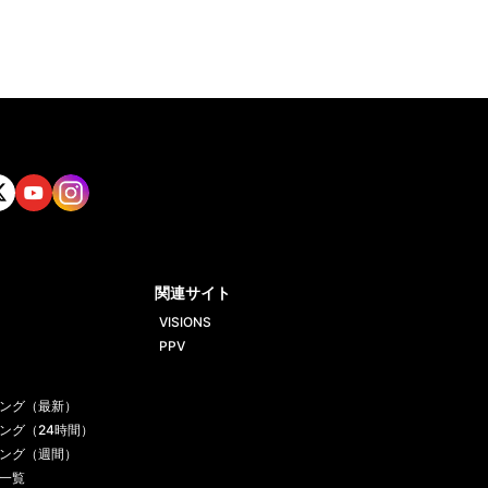
tt
Yout
Insta
ube
gram
関連サイト
VISIONS
PPV
ング（最新）
ング（24時間）
ング（週間）
一覧