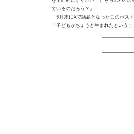
を全面的にするパパ どちらのパパが
ているのだろう？」
5月末にXで話題となったこのポスト
「子どもがちょうど生まれたというこ
分担を決めていくタイミングだったこ
【映像】600万円以下が約75％ 年収
子ども1人を育てるのに2000万円
年々上昇している中、「高収入でワン
家事育児協力」派なのか。まさに“究極
EMA Prime』で議論した。