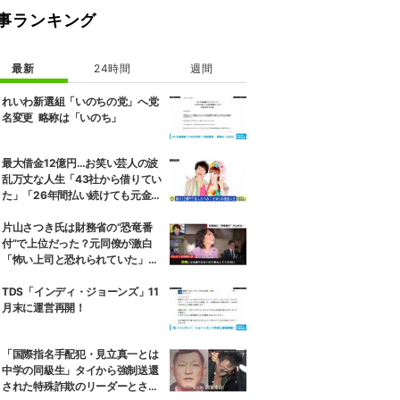
事ランキング
最新
24時間
週間
れいわ新選組「いのちの党」へ党
名変更 略称は「いのち」
最大借金12億円…お笑い芸人の波
乱万丈な人生「43社から借りてい
た」「26年間払い続けても元金が
全然減っていなかった」
片山さつき氏は財務省の“恐竜番
付”で上位だった？元同僚が激白
「怖い上司と恐れられていた」
「関脇からおかみさんに」
TDS「インディ・ジョーンズ」11
月末に運営再開！
「国際指名手配犯・見立真一とは
中学の同級生」タイから強制送還
された特殊詐欺のリーダーとされ