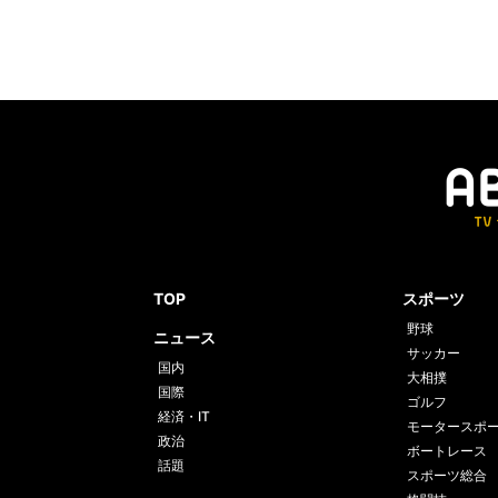
TOP
スポーツ
野球
ニュース
サッカー
国内
大相撲
国際
ゴルフ
経済・IT
モータースポ
政治
ボートレース
話題
スポーツ総合