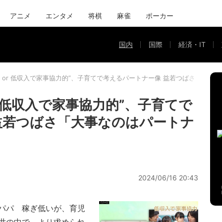
アニメ
エンタメ
将棋
麻雀
ポーカー
国内
国際
経済・IT
 or 低収入で家事協力的”、子育てで考えるパートナー像 益若つばさ「大事
r 低収入で家事協力的”、子育てで
益若つばさ「大事なのはパートナ
2024/06/16 20:43
パパ 稼ぎ低いが、育児