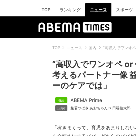
TOP
ランキング
ニュース
スポーツ
TOP
ニュース
国内
“高収入でワンオペ
“高収入でワンオペ o
考えるパートナー像 
ーのケアでは」
ABEMA Prime
益若つばさ
あおちゃんぺ
田端信太郎
,
,
「稼ぎまくって、育児をあまりしない