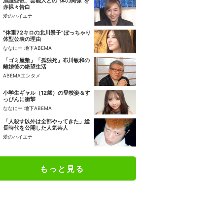
加護亜依、芸能人との“体の関係”を
赤裸々告白
愛のハイエナ
“体重72キロの北川景子”ぽっちゃり
体型公表の理由
ななにー 地下ABEMA
「ゴミ屋敷」「孤独死」布川敏和の
離婚後の絶望生活
ABEMAエンタメ
小学生ギャル（12歳）の登校姿＆す
っぴんに衝撃
ななにー 地下ABEMA
「人殺す以外は全部やってきた」総
長時代を公開した人気芸人
愛のハイエナ
もっと見る