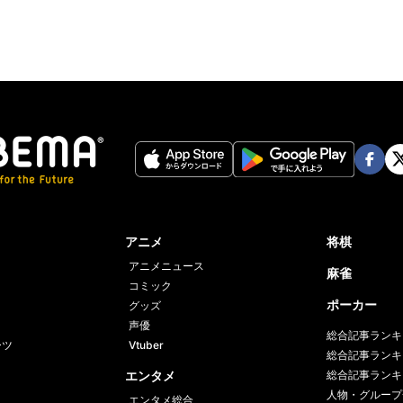
Face
Twi
book
er
アニメ
将棋
アニメニュース
麻雀
コミック
ポーカー
グッズ
声優
総合記事ランキ
ーツ
Vtuber
総合記事ランキ
エンタメ
総合記事ランキ
人物・グループ
エンタメ総合