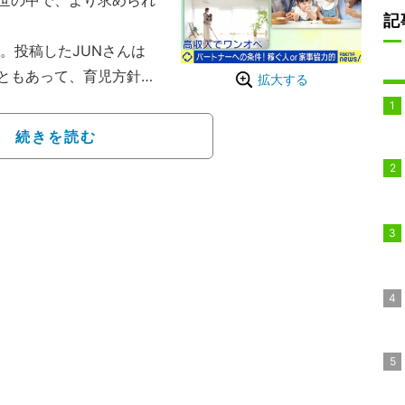
世の中で、より求められ
記
。投稿したJUNさんは
ともあって、育児方針や
拡大する
とが理由だ」と話す。
の割合
続きを読む
以上かかるとされ、物価は
オペ」派か、「低収入で
の選択”について、『AB