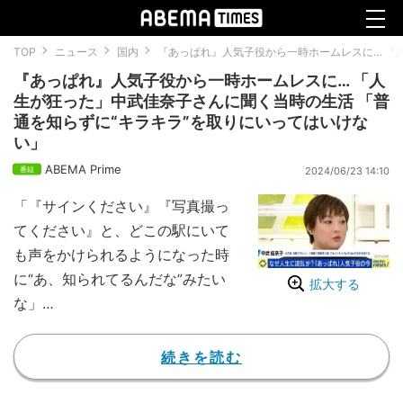
TOP
ニュース
国内
『あっぱれ』人気子役から一時ホームレスに… 「
『あっぱれ』人気子役から一時ホームレスに… 「人
生が狂った」中武佳奈子さんに聞く当時の生活 「普
通を知らずに“キラキラ”を取りにいってはいけな
い」
ABEMA Prime
2024/06/23 14:10
「『サインください』『写真撮っ
てください』と、どこの駅にいて
も声をかけられるようになった時
に“あ、知られてるんだな”みたい
拡大する
な」
こう話すのは、大人気番組『あ
っぱれさんま大先生』（フジテレ
続きを読む
ビ系）の第1期生、「かなちゃ
ん」の愛称で人気だった、元人気