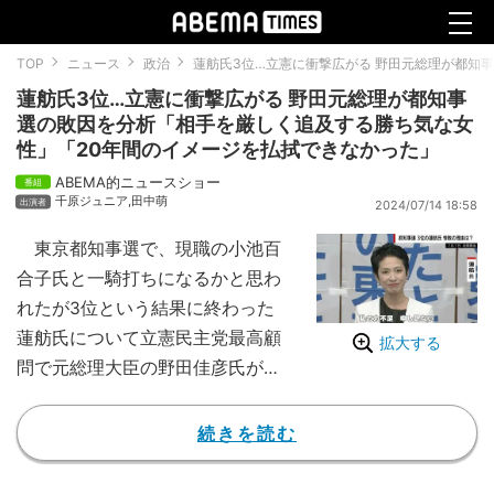
TOP
ニュース
政治
蓮舫氏3位…立憲に衝撃広がる 野田元総理が都知
蓮舫氏3位…立憲に衝撃広がる 野田元総理が都知事
選の敗因を分析「相手を厳しく追及する勝ち気な女
性」「20年間のイメージを払拭できなかった」
ABEMA的ニュースショー
千原ジュニア
,
田中萌
2024/07/14 18:58
東京都知事選で、現職の小池百
合子氏と一騎打ちになるかと思わ
れたが3位という結果に終わった
蓮舫氏について立憲民主党最高顧
拡大する
問で元総理大臣の野田佳彦氏が言
及した。
【映像】落選に涙を浮かべる蓮舫
続きを読む
氏（実際の映像）
7日、東京都知事選の投開票が