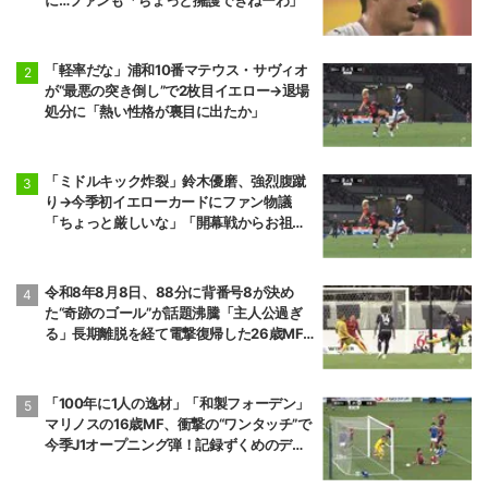
「軽率だな」浦和10番マテウス・サヴィオ
が“最悪の突き倒し”で2枚目イエロー→退場
処分に「熱い性格が裏目に出たか」
「ミドルキック炸裂」鈴木優磨、強烈腹蹴
り→今季初イエローカードにファン物議
「ちょっと厳しいな」「開幕戦からお祖母
様に怒られる」
令和8年8月8日、88分に背番号8が決め
た“奇跡のゴール”が話題沸騰「主人公過ぎ
る」長期離脱を経て電撃復帰した26歳MF
の鮮烈弾に「涙出てきた」
「100年に1人の逸材」「和製フォーデン」
マリノスの16歳MF、衝撃の“ワンタッチ”で
今季J1オープニング弾！記録ずくめのデビ
ュー戦初ゴールに「歴史を作りよった」