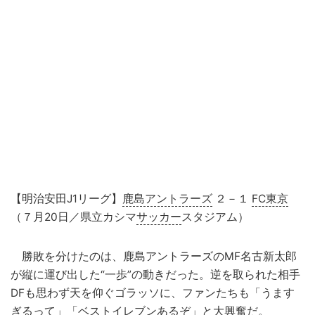
【明治安田J1リーグ】
鹿島アントラーズ
２－１
FC東京
（７月20日／県立カシマ
サッカー
スタジアム）
勝敗を分けたのは、鹿島アントラーズのMF名古新太郎
が縦に運び出した“一歩”の動きだった。逆を取られた相手
DFも思わず天を仰ぐゴラッソに、ファンたちも「うます
ぎるって」「ベストイレブンあるぞ」と大興奮だ。