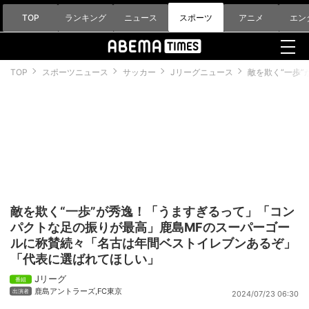
TOP
ランキング
ニュース
スポーツ
アニメ
エン
TOP
スポーツニュース
サッカー
Jリーグニュース
敵を欺く“一歩
敵を欺く“一歩”が秀逸！「うますぎるって」「コン
パクトな足の振りが最高」鹿島MFのスーパーゴー
ルに称賛続々「名古は年間ベストイレブンあるぞ」
「代表に選ばれてほしい」
Jリーグ
鹿島アントラーズ
,
FC東京
2024/07/23 06:30