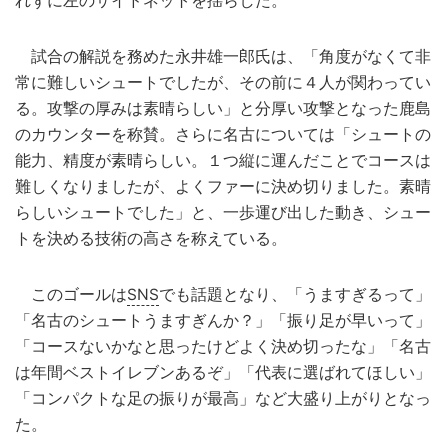
れずに左のサイドネットを揺らした。
試合の解説を務めた永井雄一郎氏は、「角度がなくて非
常に難しいシュートでしたが、その前に４人が関わってい
る。攻撃の厚みは素晴らしい」と分厚い攻撃となった鹿島
のカウンターを称賛。さらに名古については「シュートの
能力、精度が素晴らしい。１つ縦に運んだことでコースは
難しくなりましたが、よくファーに決め切りました。素晴
らしいシュートでした」と、一歩運び出した動き、シュー
トを決める技術の高さを称えている。
このゴールは
SNS
でも話題となり、「うますぎるって」
「名古のシュートうますぎんか？」「振り足が早いって」
「コースないかなと思ったけどよく決め切ったな」「名古
は年間ベストイレブンあるぞ」「代表に選ばれてほしい」
「コンパクトな足の振りが最高」など大盛り上がりとなっ
た。