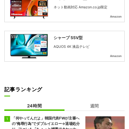
ネット動画対応 Amazon.co.jp限定
Amazon
シャープ 55V型
AQUOS 4K 液晶テレビ
Amazon
記事ランキング
24時間
週間
「何やってんだよ」韓国代表FWが主審へ
の“侮辱行為”でダブルイエロー→退場処分
に…ファンも「ちょっと擁護できねーわ」