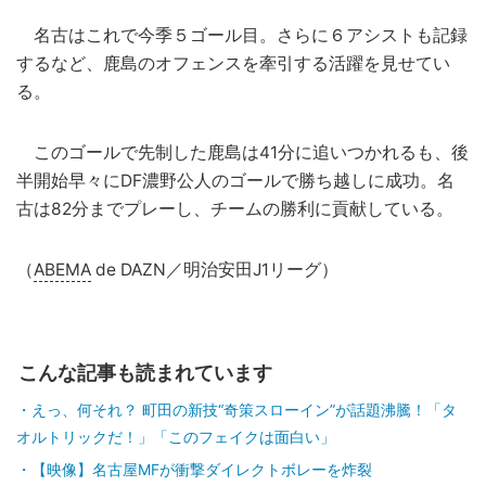
名古はこれで今季５ゴール目。さらに６アシストも記録
するなど、鹿島のオフェンスを牽引する活躍を見せてい
る。
このゴールで先制した鹿島は41分に追いつかれるも、後
半開始早々にDF濃野公人のゴールで勝ち越しに成功。名
古は82分までプレーし、チームの勝利に貢献している。
（
ABEMA
de DAZN／明治安田J1リーグ）
こんな記事も読まれています
えっ、何それ？ 町田の新技“奇策スローイン”が話題沸騰！「タ
オルトリックだ！」「このフェイクは面白い」
【映像】名古屋MFが衝撃ダイレクトボレーを炸裂