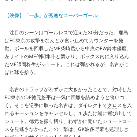
【映像】「一歩」が秀逸なスーパーゴール
注目のシーンはゴールレスで迎えた30分だった。鹿島
はFC東京の攻撃をなんとか食い止めてカウンターを発
動。ボールを回収したMF
柴崎岳
から中央のFW
鈴木優磨
、
左サイドのMF仲間隼斗と繋がり、ボックス内に入り込ん
だMF師岡柊生がシュート。これは弾かれるが、名古がこ
ぼれ球を拾う。
名古のトラップがわずかに大きかったことで、対峙した
FC東京のDF徳元悠平は一気に距離を詰めようと食いつ
く。そこを逆手に取った名古は、ダイレクトで
クロ
スを入
れるモーションをキャンセルし、１歩だけ縦に運び出して
シュート。徳元を振り切り、わずかに開いたシュートコー
スを見逃さなかったこの一撃は、GK波多野豪も処理しき