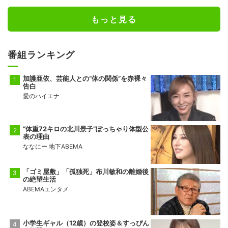
もっと見る
番組ランキング
加護亜依、芸能人との“体の関係”を赤裸々
告白
愛のハイエナ
“体重72キロの北川景子”ぽっちゃり体型公
表の理由
ななにー 地下ABEMA
「ゴミ屋敷」「孤独死」布川敏和の離婚後
の絶望生活
ABEMAエンタメ
小学生ギャル（12歳）の登校姿＆すっぴん