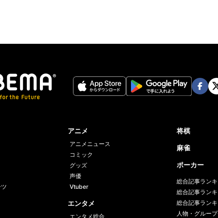
Face
Twi
book
er
アニメ
将棋
アニメニュース
麻雀
コミック
ポーカー
グッズ
声優
総合記事ランキ
ーツ
Vtuber
総合記事ランキ
エンタメ
総合記事ランキ
人物・グループ
エンタメ総合