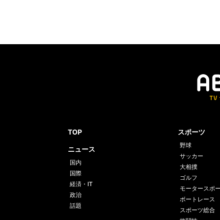
TOP
スポーツ
野球
ニュース
サッカー
国内
大相撲
国際
ゴルフ
経済・IT
モータースポ
政治
ボートレース
話題
スポーツ総合