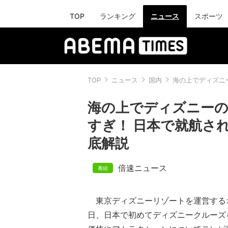
TOP
ランキング
ニュース
スポーツ
TOP
ニュース
国内
海の上でディズニ
海の上でディズニーの
すぎ！ 日本で就航さ
底解説
倍速ニュース
東京ディズニーリゾートを運営する
日、日本で初めてディズニークルーズ