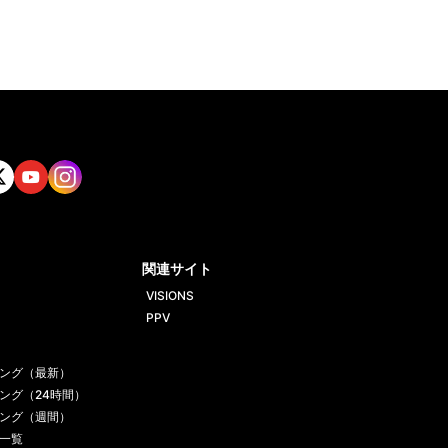
tt
Yout
Insta
ube
gram
関連サイト
VISIONS
PPV
ング（最新）
ング（24時間）
ング（週間）
一覧