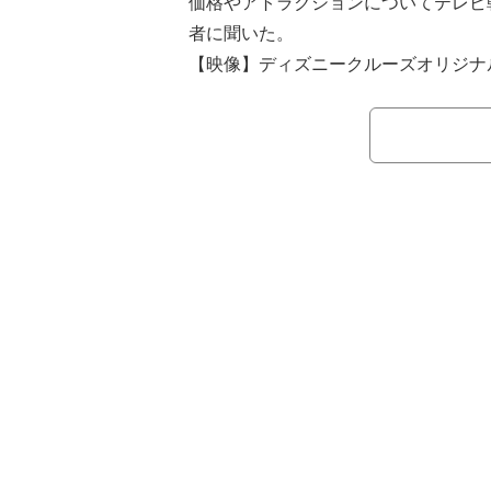
価格やアトラクションについてテレビ
者に聞いた。
【映像】ディズニークルーズオリジナ
ール？ 豪華すぎる“船の中”
━━そもそも「ディズニークルーズ」
「ディズニークルーズは1998年にア
華客船であり、海の上で一日中ディズ
る。2025年にはシンガポールでの就
クルーズ船は全部で5隻運航、今後さ