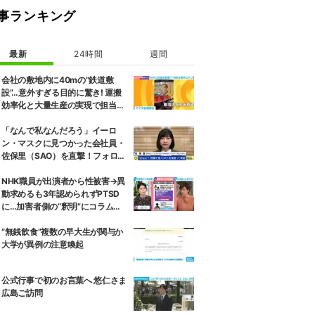
事ランキング
最新
24時間
週間
会社の敷地内に40mの“鉄道敷
設”…意外すぎる目的に驚き! 運搬
効率化と大量生産の実現で担当者
「楽しさも倍増」
「なんで私なんだろう」イーロ
ン・マスクに見つかった会社員・
佐保里（SAO）を直撃！フォロワ
ー7000人→38万人 きっかけは遠
いアメリカの炎上騒動だった
NHK職員が出演者から性被害→異
動求めるも3年認められずPTSD
に…加害者側の“釈明”にコラムニ
スト「納得がいかない」一方で組
織体制の問題点も指摘
“無銭飲食”複数の早大生が関与か
大学が異例の注意喚起
公式行事で初のお言葉へ 悠仁さま
広島ご訪問