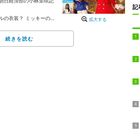
朝日経済部の小林里咲記
記
ルの衣装？ ミッキーのプ
拡大する
とは何か？
続きを読む
メリカで就航が始まった豪
ニーの世界観を堪能出来
航も予定されており、現在
らに3隻増える予定だ」