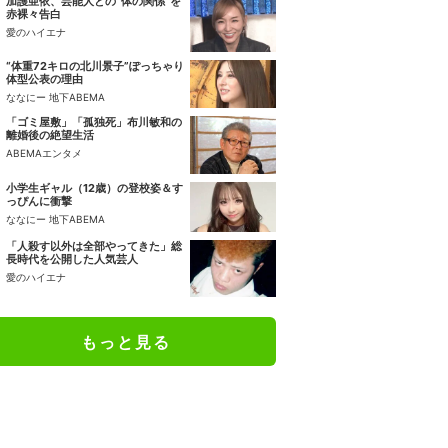
加護亜依、芸能人との“体の関係”を
赤裸々告白
愛のハイエナ
“体重72キロの北川景子”ぽっちゃり
体型公表の理由
ななにー 地下ABEMA
「ゴミ屋敷」「孤独死」布川敏和の
離婚後の絶望生活
ABEMAエンタメ
小学生ギャル（12歳）の登校姿＆す
っぴんに衝撃
ななにー 地下ABEMA
「人殺す以外は全部やってきた」総
長時代を公開した人気芸人
愛のハイエナ
もっと見る