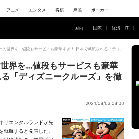
アニメ
エンタメ
将棋
麻雀
ポーカー
国内
国際
経済・IT
ーの世界を…値段もサービスも豪華すぎ！ 日本で就航される「ディズニーク
世界を…値段もサービスも豪華
れる「ディズニークルーズ」を徹
2024/08/03 08:00
オリエンタルランドが先
を就航すると発表した。