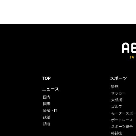
TOP
スポーツ
野球
ニュース
サッカー
国内
大相撲
国際
ゴルフ
経済・IT
モータースポ
政治
ボートレース
話題
スポーツ総合
格闘技