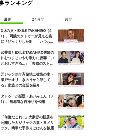
事ランキング
最新
24時間
週間
3児の父・EXILE TAKAHIRO（4
1）、両腕のタトゥーが見える姿
に「びっくりした!!!」「いつもと
また違ったTAKAHIROさん」など
の反響
武井咲とEXILE TAKAHIRO夫婦の
仲むつまじいやり取りに反響「い
とおしすぎる…」「夫婦のストー
リーほんと好き」
元ジャンポケ斉藤慎二被告の妻・
瀬戸サオリ「きのうから話して
る」家族との会話を紹介
タトゥーが話題・あいみょん（3
1）、無邪気な自撮りを公開
「何億だこれ…」大豪邸の新居を
公開したカジサックの妻・ヨメサ
ック、簡単な手作りごはんを披露