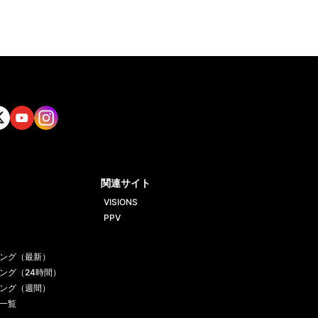
tt
Yout
Insta
ube
gram
関連サイト
VISIONS
PPV
ング（最新）
ング（24時間）
ング（週間）
一覧