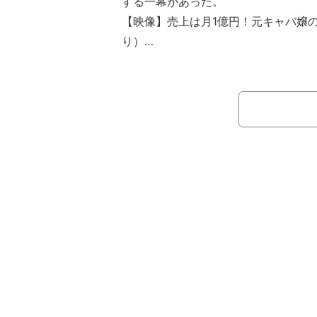
する一幕があった。
【映像】売上は月1億円！元キャバ嬢
り）
『Dark Idol』は「夢破れていた
訳アリ女性達の第2の人生を輝かせる
ディション番組。歌唱指導に紅白出場
ダーズ』や『FRUITS ZIPPER』が所属
面協力し、格闘家の朝倉未来が「正直
アイドル」のデビューまでをプロデュ