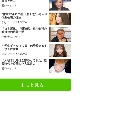
赤裸々告白
愛のハイエナ
“体重72キロの北川景子”ぽっちゃり
体型公表の理由
ななにー 地下ABEMA
「ゴミ屋敷」「孤独死」布川敏和の
離婚後の絶望生活
ABEMAエンタメ
小学生ギャル（12歳）の登校姿＆す
っぴんに衝撃
ななにー 地下ABEMA
「人殺す以外は全部やってきた」総
長時代を公開した人気芸人
愛のハイエナ
もっと見る