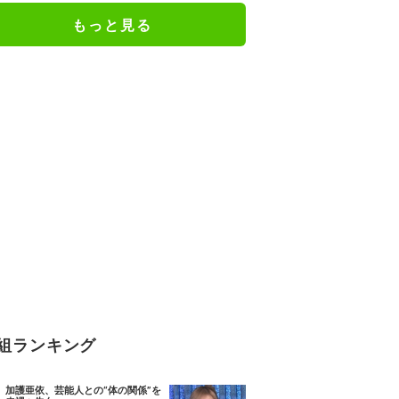
もっと見る
組ランキング
加護亜依、芸能人との“体の関係”を