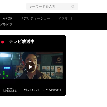
K-POP
リアリティーショー
ドラマ
グラビア
感動「スター性はあるのに努力しない子だと思っていたが…」
テレビ放送中
#8 バイバイ、こどものわたし