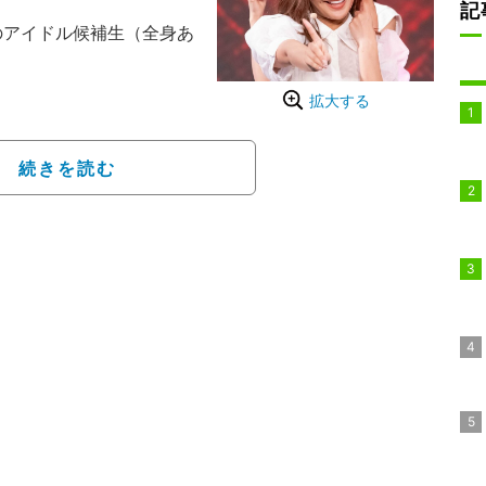
記
のアイドル候補生（全身あ
けれど、もう一度輝きたい」
拡大する
ためのドキュメントオー
歌手のAI、『学校のリー
続きを読む
するASOBISYSTEMが全
に生き、同性に好かれる
ースする。