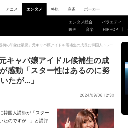
アニメ
エンタメ
将棋
麻雀
ポーカー
エンタメ総合
バラエティ
映画
音楽
HIPHOP
最初の印象は最悪」元キャバ嬢アイドル候補生の成長に韓国人トレーナーが
元キャバ嬢アイドル候補生の成
が感動「スター性はあるのに努
いたが…」
2024/09/08 12:30
に韓国人講師が「スター
いたのですが…」と講評