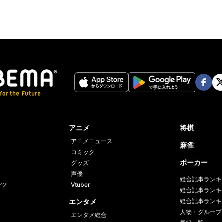
Face
Twi
book
er
アニメ
将棋
アニメニュース
麻雀
コミック
ポーカー
グッズ
声優
総合記事ランキ
ーツ
Vtuber
総合記事ランキ
エンタメ
総合記事ランキ
人物・グループ
エンタメ総合