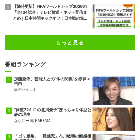
【随時更新】FIFAワールドカップ2026の
「全104試合」テレビ放送・ネット配信ま
とめ｜日本時間キックオフ｜日本戦の無料
視聴方法
もっと見る
番組ランキング
加護亜依、芸能人との“体の関係”を赤裸々
告白
愛のハイエナ
“体重72キロの北川景子”ぽっちゃり体型公
表の理由
ななにー 地下ABEMA
「ゴミ屋敷」「孤独死」布川敏和の離婚後