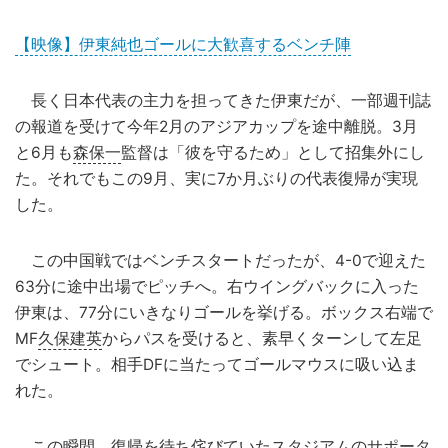
【映像】伊東純也ゴールに大歓喜するベンチ陣
長く日本代表の主力を担ってきた伊東だが、一部週刊誌
の報道を受けて今年2月のアジアカップを途中離脱。3月
と6月も
森保一
監督は「彼を守るため」として招集外にし
た。それでもこの9月、実に7か月ぶりの代表復帰が実現
した。
この中国戦ではベンチスタートだったが、4-0で迎えた
63分に途中出場でピッチへ。右ウイングバックに入った
伊東は、77分にいきなりゴールを挙げる。ボックス右端で
MF
久保建英
からパスを受けると、素早くターンして左足
でシュート。相手DFに当たってゴールマウスに吸い込ま
れた。
この瞬間、復帰を待ち侘びていたスタジアムのサポータ