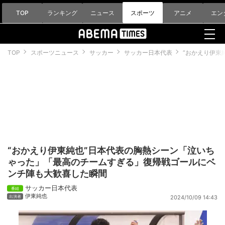
TOP
ランキング
ニュース
スポーツ
アニメ
エン
TOP
スポーツニュース
サッカー
サッカー日本代表
“おかえり伊東
“おかえり伊東純也”日本代表の胸熱シーン「泣いち
ゃった」「最高のチームすぎる」復帰戦ゴールにベ
ンチ陣も大歓喜した瞬間
サッカー日本代表
伊東純也
2024/10/09 14:43