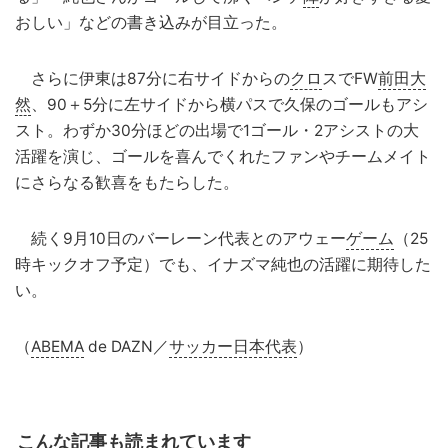
おしい」などの書き込みが目立った。
さらに伊東は87分に右サイドからの
クロ
スでFW
前田大
然
、90＋5分に左サイドから横パスで久保のゴールもアシ
スト。わずか30分ほどの出場で1ゴール・2アシストの大
活躍を演じ、ゴールを喜んでくれたファンやチームメイト
にさらなる歓喜をもたらした。
続く9月10日のバーレーン代表とのアウェー
ゲーム
（25
時キックオフ予定）でも、イナズマ純也の活躍に期待した
い。
（
ABEMA
de DAZN／
サッカー日本代表
）
こんな記事も読まれています