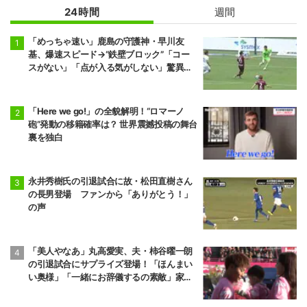
24時間
週間
「めっちゃ速い」鹿島の守護神・早川友
基、爆速スピード→“鉄壁ブロック”「コー
スがない」「点が入る気がしない」驚異の
判断力と飛び出しでビッグセーブ
「Here we go!」の全貌解明！“ロマーノ
砲”発動の移籍確率は？ 世界震撼投稿の舞台
裏を独白
永井秀樹氏の引退試合に故・松田直樹さん
の長男登場 ファンから「ありがとう！」
の声
「美人やなあ」丸高愛実、夫・柿谷曜一朗
の引退試合にサプライズ登場！「ほんまい
い奥様」「一緒にお辞儀するの素敵」家族
愛が脚光