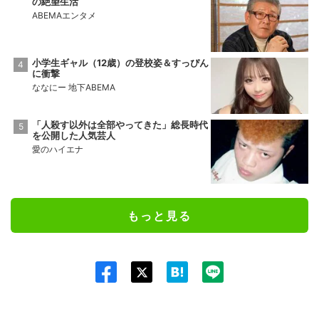
の絶望生活
ABEMAエンタメ
小学生ギャル（12歳）の登校姿＆すっぴん
に衝撃
ななにー 地下ABEMA
「人殺す以外は全部やってきた」総長時代
を公開した人気芸人
愛のハイエナ
もっと見る
Twit
ter