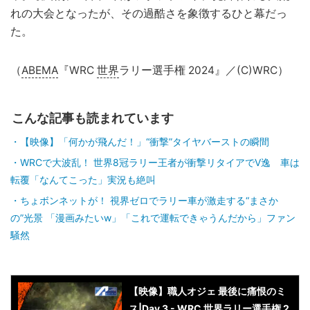
れの大会となったが、その過酷さを象徴するひと幕だっ
た。
（
ABEMA
『WRC
世界
ラリー選手権 2024』／(C)WRC）
こんな記事も読まれています
【映像】「何かが飛んだ！」“衝撃”タイヤバーストの瞬間
WRCで大波乱！ 世界8冠ラリー王者が衝撃リタイアでV逸 車は
転覆「なんてこった」実況も絶叫
ちょボンネットが！ 視界ゼロでラリー車が激走する“まさか
の”光景 「漫画みたいw」「これで運転できゃうんだから」ファン
騒然
【映像】職人オジェ 最後に痛恨のミ
ス|Day 3 - WRC 世界ラリー選手権 2