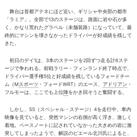
舞台は首都アテネにほど近い、ギリシャ中央部の都市
「ラミア」。全部で13のステージは、路面に岩や石が多
く、かなり荒れたグラベル（未舗装路）になっていて、最
終的にマシンを壊さなかったドライバーが好成績を残して
きた。
初日のデイ1は、3本のステージを2回ずつ走る計6ステ
ージで争われる。前戦ラリー・フィンランド終了時点で、
ドライバー選手権5位と好成績を残しているフォードチー
ム（M
スポーツ
・フォードWRT）のエース、
アドリアン
・
フルモーは、ここでも上位
陣
をかき回そうと奮闘する。
しかし、SS（スペシャル・ステージ）4を走行中、車内
映像を見ていると、突然マシンの右側が高く浮き、激しく
着地。ペースノートに記されていなかった大きめの岩に激
突してしまったようで、解説のピエール北川氏によると、