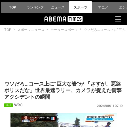
TOP
ランキング
ニュース
スポーツ
アニメ
エン
TOP
スポーツニュース
モータースポーツ
ウソだろ…コース上に“巨大
ウソだろ…コース上に“巨大な岩”が 「さすが、悪路
ポリスだな」世界最速ラリー、カメラが捉えた衝撃
アクシデントの瞬間
WRC
2024/09/11 07:19