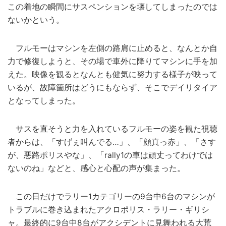
この着地の瞬間にサスペンションを壊してしまったのでは
ないかという。
フルモーはマシンを左側の路肩に止めると、なんとか自
力で修復しようと、その場で車外に降りてマシンに手を加
えた。映像を観るとなんとも健気に努力する様子が映って
いるが、故障箇所はどうにもならず、そこでデイリタイア
となってしまった。
サスを直そうと力を入れているフルモーの姿を観た視聴
者からは、「すげぇ叫んでる…」、「顔真っ赤」、「さす
が、悪路ポリスやな」、「rally1の車は頑丈ってわけでは
ないのね」などと、感心と心配の声が集まった。
この日だけでラリー1カテゴリーの9台中6台のマシンが
トラブルに巻き込まれたアクロポリス・ラリー・ギリシ
ャ。最終的に9台中8台がアクシデントに見舞われる大荒