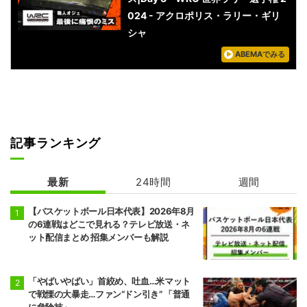
024 - アクロポリス・ラリー・ギリ
シャ
ABEMAでみる
記事ランキング
最新
24時間
週間
【バスケットボール日本代表】2026年8月
の6連戦はどこで見れる？テレビ放送・ネ
ット配信まとめ 招集メンバーも解説
「やばいやばい」首絞め、吐血…米マット
で戦慄の大暴走…ファン“ドン引き” 「普通