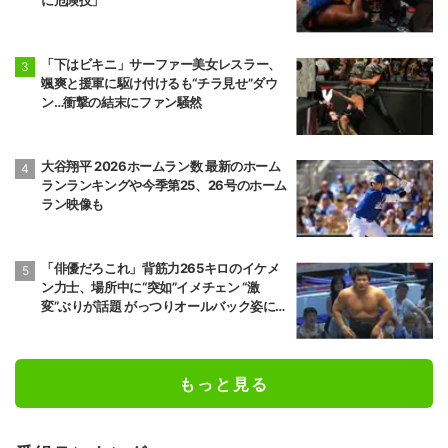
に危険技」
「下はビキニ」サーファー美女レスラー、
颯爽と援軍に駆け付けるも“チラ見せ”ダウ
ン…衝撃の結末にファン騒然
大谷翔平 2026ホームラン数 最新のホーム
ランランキングや今季第25、26号のホーム
ラン映像も
「俳優だろこれ」背筋力265キロのイケメ
ン力士、場所中に“突如”イメチェン “激
変”ぶりが話題 がっつりオールバック姿に
「似合ってるね」
もっと見る