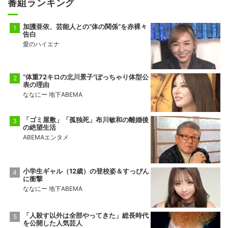
番組ランキング
加護亜依、芸能人との“体の関係”を赤裸々
告白
愛のハイエナ
“体重72キロの北川景子”ぽっちゃり体型公
表の理由
ななにー 地下ABEMA
「ゴミ屋敷」「孤独死」布川敏和の離婚後
の絶望生活
ABEMAエンタメ
小学生ギャル（12歳）の登校姿＆すっぴん
に衝撃
ななにー 地下ABEMA
「人殺す以外は全部やってきた」総長時代
を公開した人気芸人