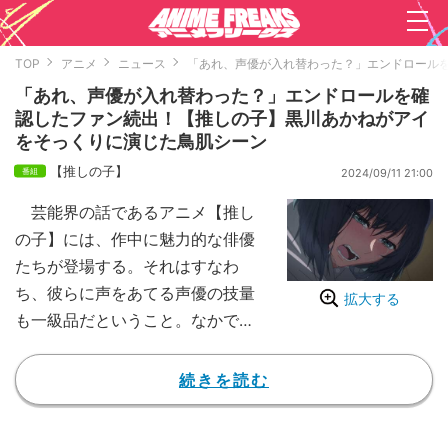
TOP
アニメ
ニュース
「あれ、声優が入れ替わった？」エンドロール
「あれ、声優が入れ替わった？」エンドロールを確
認したファン続出！【推しの子】黒川あかねがアイ
をそっくりに演じた鳥肌シーン
【推しの子】
2024/09/11 21:00
芸能界の話であるアニメ【推し
の子】には、作中に魅力的な俳優
たちが登場する。それはすなわ
ち、彼らに声をあてる声優の技量
拡大する
も一級品だということ。なかで
も、“天才役者”黒川あかねが“伝
説のアイドル”アイになりきりキ
続きを読む
ャラクターを豹変させた名シーン
は、アイが憑依したようなあかね