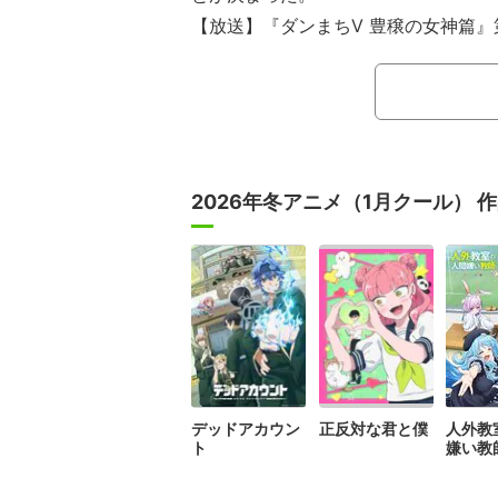
【放送】『ダンまちV 豊穣の女神篇』
『ダンジョンに出会いを求めるのは
（以下『ダンまち』）は、シリーズ累計
破した、大森藤ノによる人気ライトノ
迷宮に挑む冒険者である主人公ベル・
ヘスティアら仲間たちともにダンジョ
2026年冬アニメ（1月クール） 
ァンタジー。2015年に初めてアニメ
期にわたり放送されたほか、外伝アニ
される大ヒット。第5期『ダンまちV 
宮都市オラリオが活況に包まれる“女神
娘・シルからベルの元へと届いた手紙
ルへの新たな試練が描かれる。
デッドアカウン
正反対な君と僕
人外教
ト
嫌い教