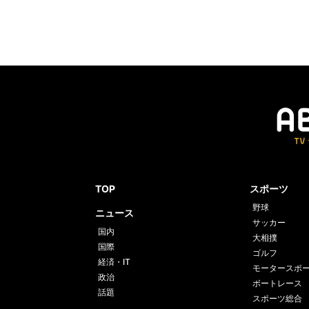
TOP
スポーツ
野球
ニュース
サッカー
国内
大相撲
国際
ゴルフ
経済・IT
モータースポ
政治
ボートレース
話題
スポーツ総合