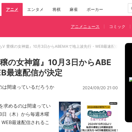
アニメ
エンタメ
将棋
麻雀
ポーカー
アニメニュース
コミック
V 豊穣の女神篇』10月3日からABEMAで地上波先行・WEB最速配信が決定
穣の女神篇』10月3日からABE
EB最速配信が決定
のは間違っているだろうか
2024/09/20 21:00
を求めるのは間違ってい
月3日（木）から毎週木曜
・WEB最速配信されるこ