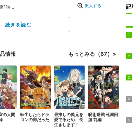
拡大する
記
第1話
間違っているだろうか』
発行部数1700万部を突
続きを読む
ベルが原作。広大な地下
クラネルの成長と、女神
ンを攻略していく冒険フ
作品情報
もっとみる（67）
化されて以降、これまで4
メや劇場版アニメも制作
豊穣の女神篇』では、迷
祭”を舞台に、酒場の
をきっかけに始まる、ベ
室の人間
転生したらドラ
最推しの義兄を
呪術廻戦 死滅回
師
ゴンの卵だった
愛でるため、長
游 前編
生きします！