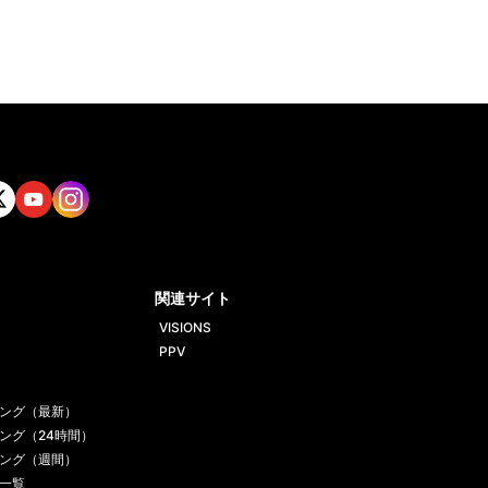
tt
Yout
Insta
ube
gram
関連サイト
VISIONS
PPV
ング（最新）
ング（24時間）
ング（週間）
一覧