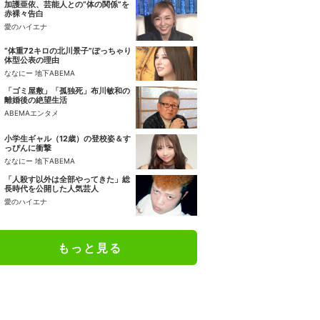
加護亜依、芸能人との“体の関係”を
赤裸々告白
愛のハイエナ
“体重72キロの北川景子”ぽっちゃり
体型公表の理由
ななにー 地下ABEMA
「ゴミ屋敷」「孤独死」布川敏和の
離婚後の絶望生活
ABEMAエンタメ
小学生ギャル（12歳）の登校姿＆す
っぴんに衝撃
ななにー 地下ABEMA
「人殺す以外は全部やってきた」総
長時代を公開した人気芸人
愛のハイエナ
もっと見る