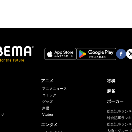
Face
Twi
book
er
アニメ
将棋
アニメニュース
麻雀
コミック
ポーカー
グッズ
声優
総合記事ランキ
ーツ
Vtuber
総合記事ランキ
エンタメ
総合記事ランキ
人物・グループ