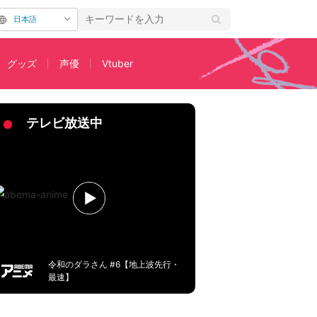
日本語
グッズ
声優
Vtuber
テレビ放送中
令和のダラさん #6【地上波先行・
最速】