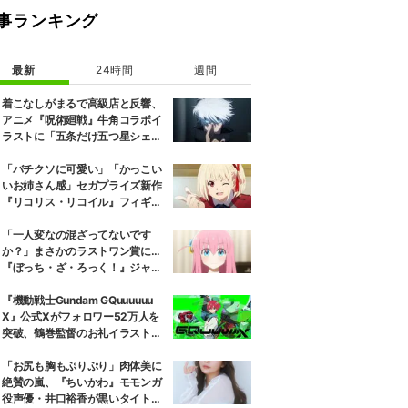
事ランキング
最新
24時間
週間
着こなしがまるで高級店と反響、
アニメ『呪術廻戦』牛角コラボイ
ラストに「五条だけ五つ星シェ
フ」
「バチクソに可愛い」「かっこい
いお姉さん感」セガプライズ新作
『リコリス・リコイル』フィギュ
ア解禁に反響続々
「一人変なの混ざってないです
か？」まさかのラストワン賞に…
『ぼっち・ざ・ろっく！』ジャー
ジメイド姿にツッコミ殺到
『機動戦士Gundam GQuuuuuu
X』公式Xがフォロワー52万人を
突破、鶴巻監督のお礼イラスト公
開「ジークアクスくんニッコニ
コ」
「お尻も胸もぷりぷり」肉体美に
絶賛の嵐、『ちいかわ』モモンガ
役声優・井口裕香が黒いタイトウ