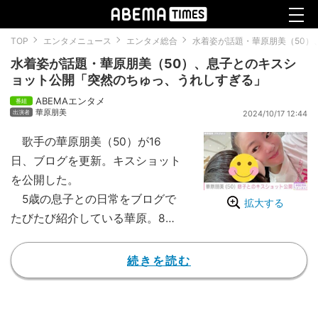
TOP
エンタメニュース
エンタメ総合
水着姿が話題・華原朋美（50）
水着姿が話題・華原朋美（50）、息子とのキスシ
ョット公開「突然のちゅっ、うれしすぎる」
ABEMAエンタメ
華原朋美
2024/10/17 12:44
歌手の華原朋美（50）が16
日、ブログを更新。キスショット
を公開した。
5歳の息子との日常をブログで
拡大する
たびたび紹介している華原。8月1
2日は水着姿の親子ショットを披
露。9月20日には「息子も一緒に
続きを読む
全国ツアーに参加します。さぁ
っ、減量スタートしなきゃ」と、
11月から始まるツアーに息子も参