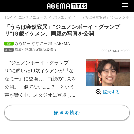
TOP
エンタメニュース
バラエティ
「うちは突然変異」“ジュノンボー
「うちは突然変異」“ジュノンボーイ・グランプ
リ”19歳イケメン、両親の写真を公開
ななにー
,
ななにー 地下ABEMA
稲垣吾郎
,
草なぎ剛
,
香取慎吾
2024/11/04 20:00
“ジュノンボーイ・グランプ
リ”に輝いた19歳イケメンが『な
なにー』に登場し、両親の写真を
公開。「似てない……？」という
拡大する
声が響く中、スタジオに登場して
いた母親が「うちは突然変異」と
説明を始める一幕があった。
続きを読む
ABEMAにて11月3日に放送され
た『ななにー 地下ABEMA』#48