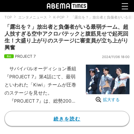
TOP
エンタメニュース
K-POP
「露出を？」放出者と負傷者がいる最
「露出を？」放出者と負傷者がいる最弱チーム、超
人技すぎる空中アクロバテックと腹筋見せで起死回
生！大盛り上がりのステージに審査員が立ち上がり
興奮
PROJECT 7
2024/11/06 18:00
サバイバルオーディション番組
『PROJECT 7』第4話にて、最弱
といわれた「Kiwi」チームが圧巻
のステージを見せた。
拡大する
『PROJECT 7』は、総勢200名
の参加者が挑む、過去最大規模の
ボーイズグループ誕生オーディシ
続きを読む
ョン番組。視聴者が“ワールドア
センブラー”となって毎ラウンド