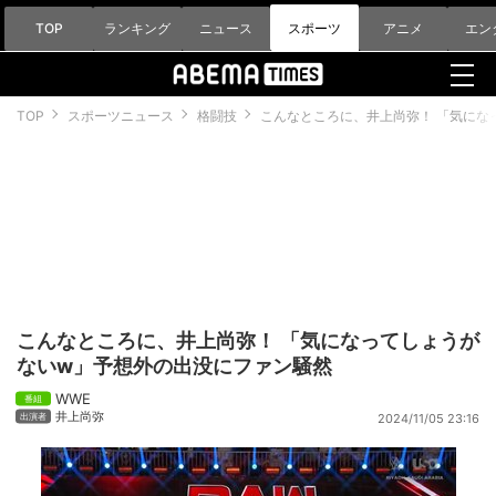
TOP
ランキング
ニュース
スポーツ
アニメ
エン
TOP
スポーツニュース
格闘技
こんなところに、井上尚弥！ 「気にな
こんなところに、井上尚弥！ 「気になってしょうが
ないw」予想外の出没にファン騒然
WWE
井上尚弥
2024/11/05 23:16