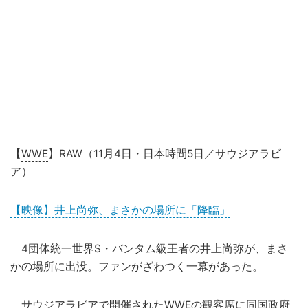
【
WWE
】RAW（11月4日・日本時間5日／サウジアラビ
ア）
【映像】井上尚弥、まさかの場所に「降臨」
4団体統一
世界
S・バンタム級王者の
井上尚弥
が、まさ
かの場所に出没。ファンがざわつく一幕があった。
サウジアラビアで開催されたWWEの観客席に同国政府