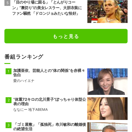
「目のやり場に困る」「とんがりコー
ン」“裏切り”の美女レスラー、大胆衣装に
ファン騒然 「ドロンジョみたいな恰好」
もっと見る
番組ランキング
加護亜依、芸能人との“体の関係”を赤裸々
告白
愛のハイエナ
“体重72キロの北川景子”ぽっちゃり体型公
表の理由
ななにー 地下ABEMA
「ゴミ屋敷」「孤独死」布川敏和の離婚後
の絶望生活