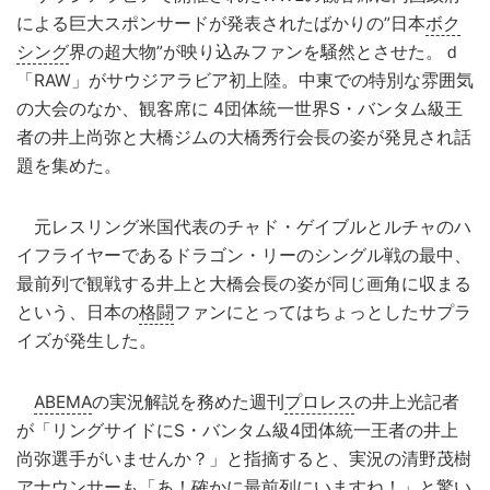
による巨大スポンサードが発表されたばかりの”日本
ボク
シング
界の超大物”が映り込みファンを騒然とさせた。ｄ
「RAW」がサウジアラビア初上陸。中東での特別な雰囲気
の大会のなか、観客席に 4団体統一世界S・バンタム級王
者の井上尚弥と大橋ジムの大橋秀行会長の姿が発見され話
題を集めた。
元レスリング米国代表のチャド・ゲイブルとルチャのハ
イフライヤーであるドラゴン・リーのシングル戦の最中、
最前列で観戦する井上と大橋会長の姿が同じ画角に収まる
という、日本の
格闘
ファンにとってはちょっとしたサプラ
イズが発生した。
ABEMA
の実況解説を務めた週刊
プロレス
の井上光記者
が「リングサイドにS・バンタム級4団体統一王者の井上
尚弥選手がいませんか？」と指摘すると、実況の清野茂樹
アナウンサーも「あ！確かに最前列にいますね！」と驚い