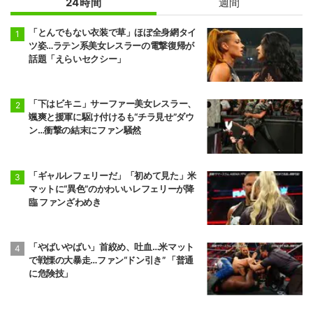
24時間
週間
「とんでもない衣装で草」ほぼ全身網タイ
ツ姿…ラテン系美女レスラーの電撃復帰が
話題「えらいセクシー」
「下はビキニ」サーファー美女レスラー、
颯爽と援軍に駆け付けるも“チラ見せ”ダウ
ン…衝撃の結末にファン騒然
「ギャルレフェリーだ」「初めて見た」米
マットに“異色”のかわいいレフェリーが降
臨 ファンざわめき
「やばいやばい」首絞め、吐血…米マット
で戦慄の大暴走…ファン“ドン引き” 「普通
に危険技」