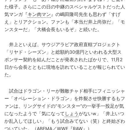
た様子。さらにこの日の中継のスペシャルゲストだった人
気マンガ『
キン肉マン
』の嶋田隆司先生も思わず「すげ
え」とリアクション。ファンも「本当だ井上尚弥だ」「モ
ンスターだ」「大橋会長もいるぞ」と続いた。
井上といえば、サウジアラビア政府直轄プロジェクト
「リヤド・シーズン」と総額約30億円といわれる大型ス
ポンサー契約を結んだことが発表されたばかりで、11月2
日から会長とともに現地を訪れていることが報じられてい
た。
試合はドラゴン・リーが難敵チャド相手にフィニッシャ
ー「オペレーション・ドラゴン」を炸裂させ快勝するもフ
ァンは、リングサイドの”モンスター”の一挙手一投足が気
になったようで「気になって
しょう
がないw」「井上いつ
か乱入してほしい」「もう試合みてない（笑）と終始ざわ
ついていた。（ABEMA／WWE『RAW』）