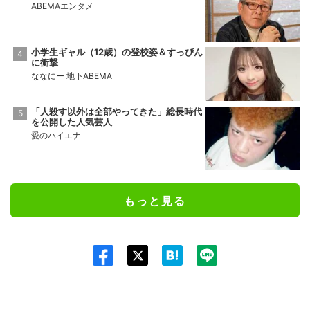
ABEMAエンタメ
小学生ギャル（12歳）の登校姿＆すっぴん
に衝撃
ななにー 地下ABEMA
「人殺す以外は全部やってきた」総長時代
を公開した人気芸人
愛のハイエナ
もっと見る
Twit
ter