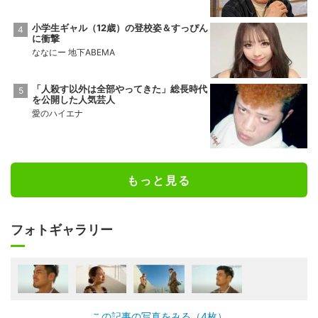
小学生ギャル（12歳）の登校姿＆すっぴん
に衝撃
ななにー 地下ABEMA
「人殺す以外は全部やってきた」総長時代
を公開した人気芸人
愛のハイエナ
もっと見る
フォトギャラリー
この記事の写真をみる（4枚）