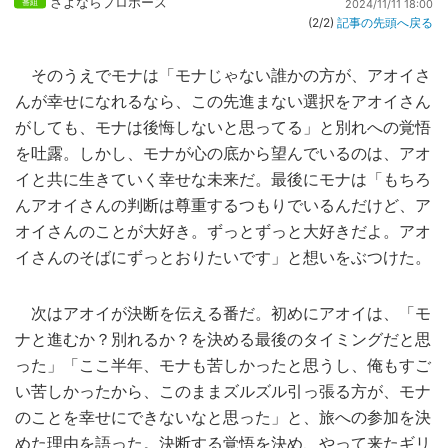
さよならプロポーズ
2024/11/11 18:00
(2/2)
記事の先頭へ戻る
そのうえでモナは「モナじゃない誰かの方が、アオイさ
んが幸せになれるなら、この先進まない選択をアオイさん
がしても、モナは後悔しないと思ってる」と別れへの覚悟
を吐露。しかし、モナが心の底から望んでいるのは、アオ
イと共に生きていく幸せな未来だ。最後にモナは「もちろ
んアオイさんの判断は尊重するつもりでいるんだけど、ア
オイさんのことが大好き。ずっとずっと大好きだよ。アオ
イさんのそばにずっとおりたいです」と想いをぶつけた。
次はアオイが決断を伝える番だ。初めにアオイは、「モ
ナと進むか？別れるか？を決める最後のタイミングだと思
った」「ここ半年、モナも苦しかったと思うし、俺もすご
い苦しかったから、このままズルズル引っ張る方が、モナ
のことを幸せにできないなと思った」と、旅への参加を決
めた理由を語った。決断する覚悟を決め、やって来たギリ