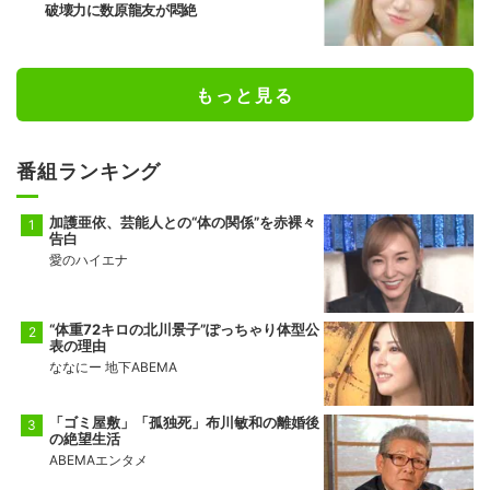
破壊力に数原龍友が悶絶
もっと見る
番組ランキング
加護亜依、芸能人との“体の関係”を赤裸々
告白
愛のハイエナ
“体重72キロの北川景子”ぽっちゃり体型公
表の理由
ななにー 地下ABEMA
「ゴミ屋敷」「孤独死」布川敏和の離婚後
の絶望生活
ABEMAエンタメ