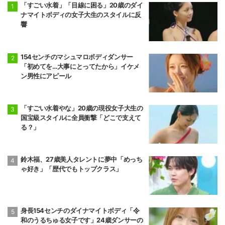
「すごい水着」「目線に困る」20歳のダイ
ナマイトボディの女子大生のスタイルに反
響
154センチのマシュマロボディダンサー
「初めてを…大事にとってたから」イケメ
ン男性にアピール
「すごい水着やな」20歳の現役女子大生の
国宝級スタイルに全員衝撃「どこで支えて
る？」
鈴木福、27歳美人タレントに夢中「めっち
ゃ好き」「歴代でもトップクラス」
身長154センチのダイナマイトボディ「令
和のうるちゅる女子です」24歳ダンサーの