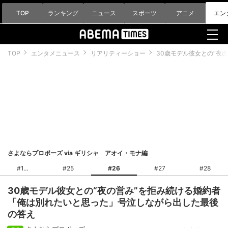
TOP
ランキング
ニュース
スポーツ
アニメ
エン
TOP
エンタメニュース
リアリティーショー
30歳モデル彼女との“夜
さよならプロポーズ via ギリシャ アオイ・モナ編
#1
#25
#26
#27
#28
30歳モデル彼女との“夜の営み”を拒み続ける婚約者
「俺は別れたいと思った」号泣しながら出した最後
の答え