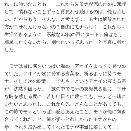
れ」に傾いたことも。「これから先モナが俺のために無理
して、慣れないことずっと背負わせ続けるのは、俺も苦し
い。だからもう、そんなこと考えずに、モナは解放された
方が幸せなんじゃないの？自由にモナらしく、これからも
生活できるように、素敵な30代の再スタート。俺はもう
邪魔したくないから、別れたいって思った」と率直に明か
した。
モナは目に涙をいっぱい溜め、アオイをまっすぐ見つめ
ていた。アオイが次に発する言葉を、祈るように待つモ
ナ。そして次の瞬間、「でもさ」というアオイの震える声
が、沈黙を破った。「旅の中でモナの笑顔見る度に、幸せ
な時を感じる度に、苦しい日々に戻っても、モナと一緒に
いたいと思ったし、これから先、どんなことがあっても、
この旅でモナといっぱい感じあえたこと、モナが俺に向き
合ってくれたこと、俺がずっと欲しかったモナからの一
歩、それを踏み出してくれたモナが本当に嬉しくて」。