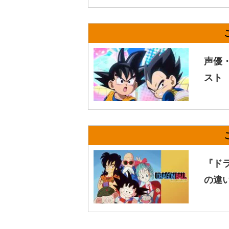
声優
スト
『ド
の違