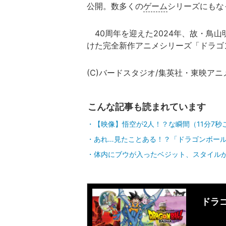
公開。数多くの
ゲーム
シリーズにもな
40周年を迎えた2024年、故・鳥
けた完全新作アニメシリーズ「ドラゴ
(C)バードスタジオ/集英社・東映ア
こんな記事も読まれています
【映像】悟空が2人！？な瞬間（11分7秒
あれ…見たことある！？「ドラゴンボール
体内にブウが入ったベジット、スタイル
ドラゴ