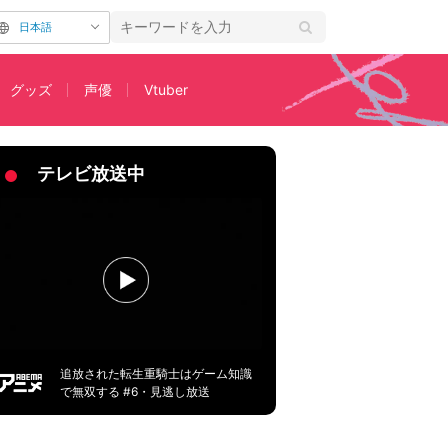
日本語
グッズ
声優
Vtuber
ーゲンセールだな！」
テレビ放送中
追放された転生重騎士はゲーム知識
で無双する #6・見逃し放送