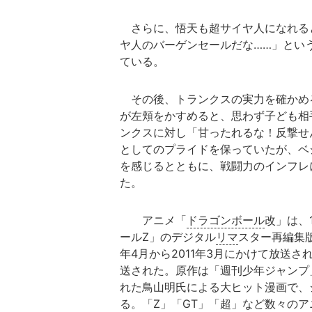
さらに、悟天も超サイヤ人になれる
ヤ人のバーゲンセールだな……」とい
ている。
その後、トランクスの実力を確かめ
が左頬をかすめると、思わず子ども相
ンクスに対し「甘ったれるな！反撃せ
としてのプライドを保っていたが、ベ
を感じるとともに、戦闘力のインフレ
た。
アニメ「
ドラゴンボール
改」は、
ールZ」のデジタル
リマ
スター再編集版
年4月から2011年3月にかけて放送され
送された。原作は「週刊少年ジャンプ」（
れた鳥山明氏による大ヒット漫画で、
る。「Z」「GT」「超」など数々の