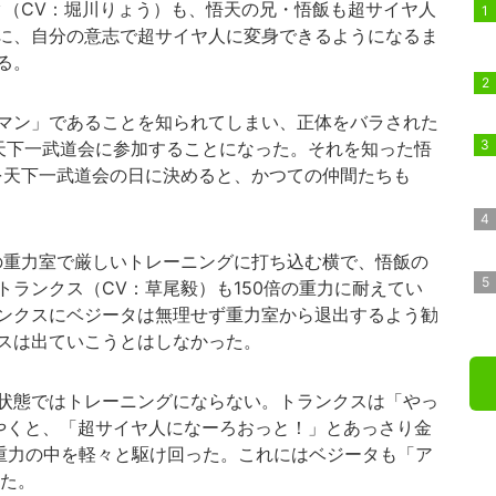
（CV：堀川りょう）も、悟天の兄・悟飯も超サイヤ人
に、自分の意志で超サイヤ人に変身できるようになるま
る。
マン」であることを知られてしまい、正体をバラされた
天下一武道会に参加することになった。それを知った悟
を天下一武道会の日に決めると、かつての仲間たちも
倍の重力室で厳しいトレーニングに打ち込む横で、悟飯の
ランクス（CV：草尾毅）も150倍の重力に耐えてい
ンクスにベジータは無理せず重力室から退出するよう勧
スは出ていこうとはしなかった。
状態ではトレーニングにならない。トランクスは「やっ
やくと、「超サイヤ人になーろおっと！」とあっさり金
の重力の中を軽々と駆け回った。これにはベジータも「ア
いた。