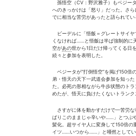
孫悟空（CV：野沢雅子）もベジータ
へのきっかけは「怒り」だった。さら
でに相当な苦労があったと語られてい
ビーデルに「悟飯＝グレートサイヤ
くなければ……と悟飯は半ば強制的に
空が
あの
世から1日だけ帰ってくる日
続々と参加を表明した。
ベジータが“打倒悟空”を掲げ150
弟・悟天の天下一武道会参加を知ったト
た。必死の形相ながら牛歩状態のトラ
めたが、悟天に負けたくないトランク
さすがに体を動かすだけで一苦労な
ぱりこのままじゃ辛いや……」とつぶ
髪化。超サイヤ人に変身して150倍
イツ……いつから……」と唖然として