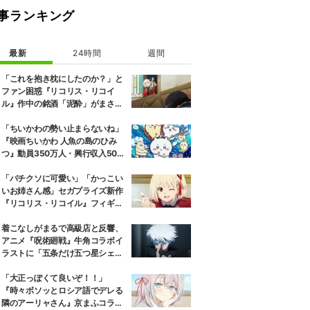
事ランキング
最新
24時間
週間
「これを抱き枕にしたのか？」と
ファン困惑『リコリス・リコイ
ル』作中の銘酒「泥酔」がまさか
の一升瓶サイズの抱き枕に
「ちいかわの勢い止まらないね」
『映画ちいかわ 人魚の島のひみ
つ』動員350万人・興行収入50億
円突破が大きな話題に
「バチクソに可愛い」「かっこい
いお姉さん感」セガプライズ新作
『リコリス・リコイル』フィギュ
ア解禁に反響続々
着こなしがまるで高級店と反響、
アニメ『呪術廻戦』牛角コラボイ
ラストに「五条だけ五つ星シェ
フ」
「大正っぽくて良いぞ！！」
『時々ボソッとロシア語でデレる
隣のアーリャさん』京まふコラボ