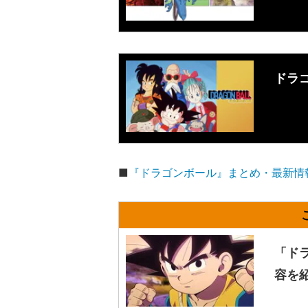
ドラ
■
『ドラゴンボール』まとめ・最新情
「ド
容を