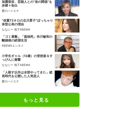
加護亜依、芸能人との“体の関係”を
赤裸々告白
愛のハイエナ
“体重72キロの北川景子”ぽっちゃり
体型公表の理由
ななにー 地下ABEMA
「ゴミ屋敷」「孤独死」布川敏和の
離婚後の絶望生活
ABEMAエンタメ
小学生ギャル（12歳）の登校姿＆す
っぴんに衝撃
ななにー 地下ABEMA
「人殺す以外は全部やってきた」総
長時代を公開した人気芸人
愛のハイエナ
もっと見る