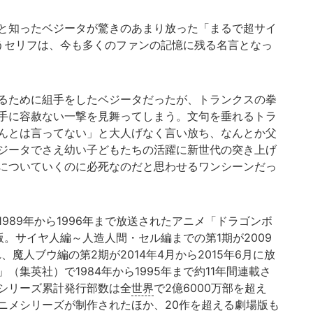
と知ったベジータが驚きのあまり放った「まるで超サイ
うセリフは、今も多くのファンの記憶に残る名言となっ
るために組手をしたベジータだったが、トランクスの拳
手に容赦ない一撃を見舞ってしまう。文句を垂れるトラ
んとは言ってない」と大人げなく言い放ち、なんとか父
ジータでさえ幼い子どもたちの活躍に新世代の突き上げ
についていくのに必死なのだと思わせるワンシーンだっ
1989年から1996年まで放送されたアニメ「ドラゴンボ
。サイヤ人編～人造人間・セル編までの第1期が2009
、魔人ブウ編の第2期が2014年4月から2015年6月に放
集英社）で1984年から1995年まで約11年間連載さ
シリーズ累計発行部数は全
世界
で2億6000万部を超え
アニメシリーズが制作されたほか、20作を超える劇場版も