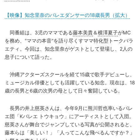
【映像】知念里奈のバレエダンサーの18歳長男（拡大）
同番組は、3児のママである
藤本美貴
＆
横澤夏子
がMC
を務め、"ママの本音"を語り尽くすママ特化型トークバラ
エティ。今回は、知念里奈がゲストとして登場し、2人の
息子について語った。
沖縄アクターズスクールを経て15歳で歌手デビューし、
ミュージカル俳優としても活躍している知念。現在は、18
歳の長男と6歳の次男の母として日々奮闘している。
長男の井上慈英さんは、今年9月に熊川哲也率いるバレ
エ団「Kバレエ トウキョウ」にアーティストとして入団。
慈英さんが舞台でジャンプしている写真が公開されると、
藤本らは「美しい！」「人ってこんな飛べるんですか？」