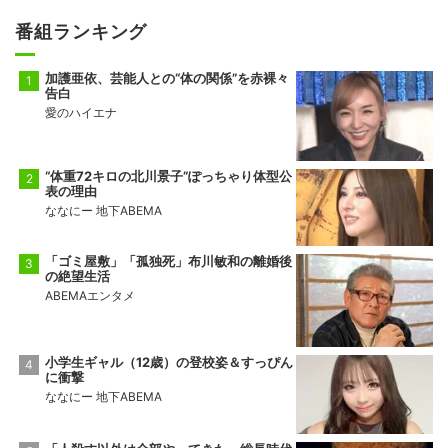
番組ランキング
加護亜依、芸能人との“体の関係”を赤裸々
告白
愛のハイエナ
“体重72キロの北川景子”ぽっちゃり体型公
表の理由
ななにー 地下ABEMA
「ゴミ屋敷」「孤独死」布川敏和の離婚後
の絶望生活
ABEMAエンタメ
小学生ギャル（12歳）の登校姿＆すっぴん
に衝撃
ななにー 地下ABEMA