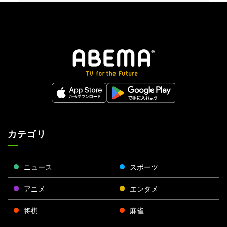
カテゴリ
ニュース
スポーツ
アニメ
エンタメ
将棋
麻雀