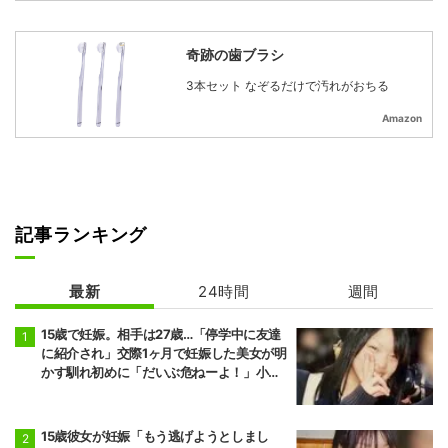
奇跡の歯ブラシ
3本セット なぞるだけで汚れがおちる
Amazon
記事ランキング
最新
24時間
週間
15歳で妊娠。相手は27歳…「停学中に友達
に紹介され」交際1ヶ月で妊娠した美女が明
かす馴れ初めに「だいぶ危ねーよ！」小森
純も絶句
15歳彼女が妊娠「もう逃げようとしまし