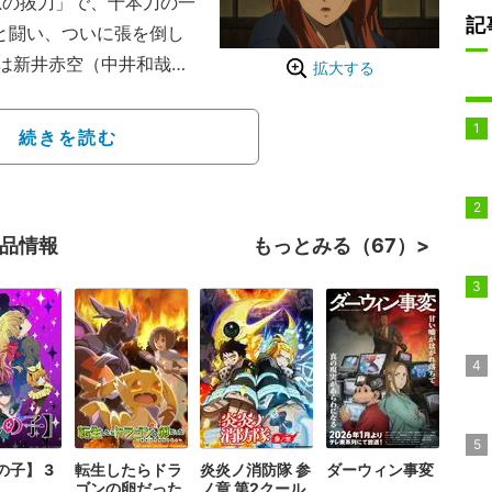
忌の抜刀」で、十本刀の一
記
と闘い、ついに張を倒し
は新井赤空（中井和哉）
拡大する
を回顧する。
5周年記念るろうに剣心展
続きを読む
ムを基に構成。人斬り抜
が、“不殺（ころさず）の
浪人・緋村剣心になる大切
作品情報
もっとみる（67）
の子】 3
転生したらドラ
炎炎ノ消防隊 参
ダーウィン事変
ゴンの卵だった
ノ章 第2クール