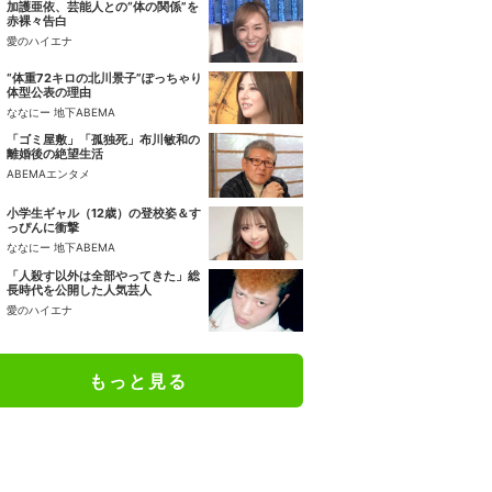
加護亜依、芸能人との“体の関係”を
赤裸々告白
愛のハイエナ
“体重72キロの北川景子”ぽっちゃり
体型公表の理由
ななにー 地下ABEMA
「ゴミ屋敷」「孤独死」布川敏和の
離婚後の絶望生活
ABEMAエンタメ
小学生ギャル（12歳）の登校姿＆す
っぴんに衝撃
ななにー 地下ABEMA
「人殺す以外は全部やってきた」総
長時代を公開した人気芸人
愛のハイエナ
もっと見る