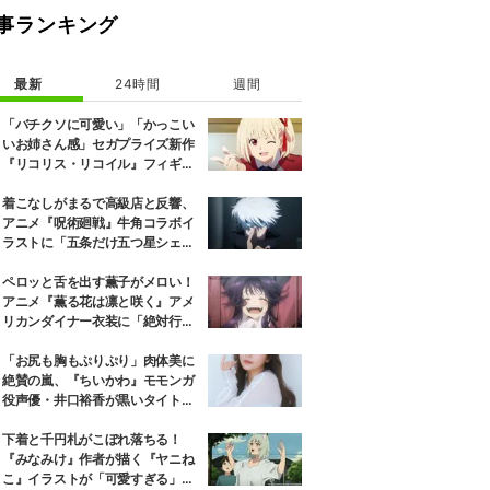
事ランキング
最新
24時間
週間
「バチクソに可愛い」「かっこい
いお姉さん感」セガプライズ新作
『リコリス・リコイル』フィギュ
ア解禁に反響続々
着こなしがまるで高級店と反響、
アニメ『呪術廻戦』牛角コラボイ
ラストに「五条だけ五つ星シェ
フ」
ペロッと舌を出す薫子がメロい！
アニメ『薫る花は凛と咲く』アメ
リカンダイナー衣装に「絶対行き
ます」の声
「お尻も胸もぷりぷり」肉体美に
絶賛の嵐、『ちいかわ』モモンガ
役声優・井口裕香が黒いタイトウ
ェアのトレーニング風景公開
下着と千円札がこぼれ落ちる！
『みなみけ』作者が描く『ヤニね
こ』イラストが「可愛すぎる」