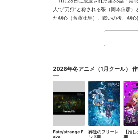
11月28日に放送された第33話「禁
人で”刀狩”と称される張（岡本信彦）
た剣心（斉藤壮馬）。戦いの後、剣心
から初めて”逆刃刀”を受け取った当時
第34話「逆刃刀 初撃」は、連載2
で、原作・和月伸宏氏が手がけたネー
刀斎として幕末を駆け抜けた緋村剣心
誓い”のもと初めて逆刃刀を振るい流
2026年冬アニメ（1月クール） 
なエピソードが描かれる。
Fate/strange F
葬送のフリーレ
【推し
ake
ン 2期
期