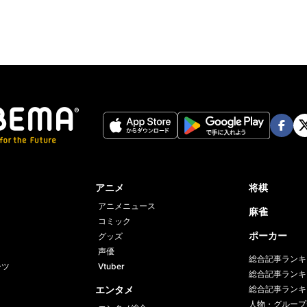
Face
Twi
book
er
アニメ
将棋
アニメニュース
麻雀
コミック
ポーカー
グッズ
声優
総合記事ランキ
ーツ
Vtuber
総合記事ランキ
エンタメ
総合記事ランキ
人物・グループ