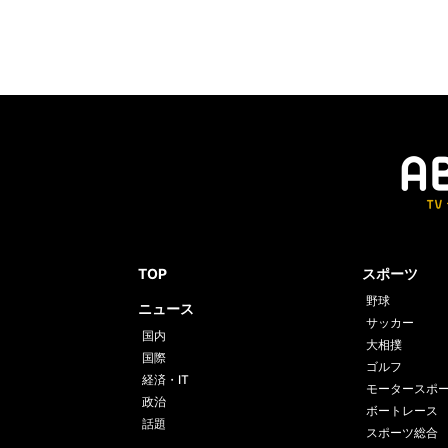
TOP
スポーツ
野球
ニュース
サッカー
国内
大相撲
国際
ゴルフ
経済・IT
モータースポ
政治
ボートレース
話題
スポーツ総合