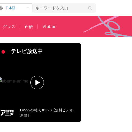
日本語
グッズ
声優
Vtuber
第34話あらすじ・先行カット解禁
テレビ放送中
LV999の村人 #1〜6【無料ビデオ1
週間】