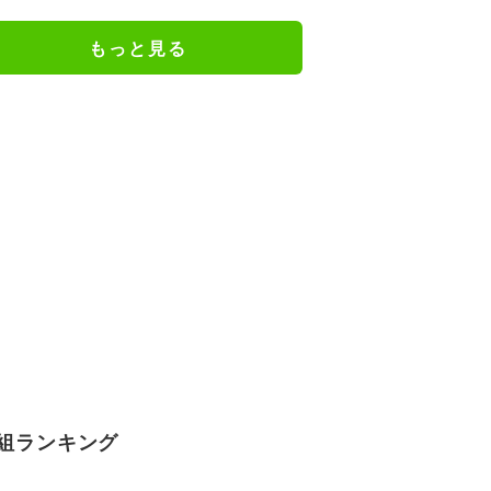
「きれいなヤニねこ」と反響
もっと見る
組ランキング