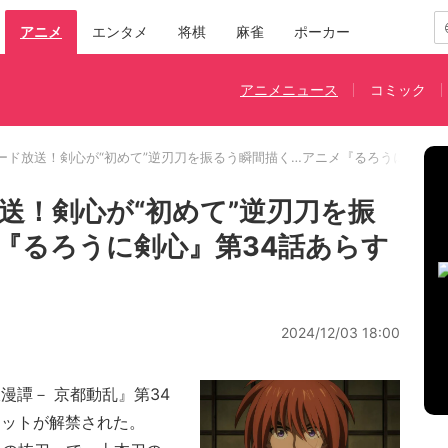
アニメ
エンタメ
将棋
麻雀
ポーカー
アニメニュース
コミック
ード放送！剣心が“初めて”逆刃刀を振るう瞬間描く…アニメ『るろうに剣心』
送！剣心が“初めて”逆刃刀を振
『るろうに剣心』第34話あらす
2024/12/03 18:00
漫譚－ 京都動乱』第34
カットが解禁された。