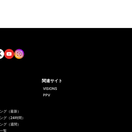
tt
Yout
Insta
ube
gram
関連サイト
VISIONS
PPV
ング（最新）
ング（24時間）
ング（週間）
一覧