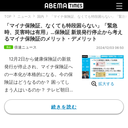
TOP
ニュース
国内
「マイナ保険証、なくても特段困らない」「緊急時
「マイナ保険証、なくても特段困らない」「緊急
時、災害時は有用」…保険証 新規発行停止から考え
るマイナ保険証のメリット・デメリット
倍速ニュース
2024/12/03 06:50
12月2日から健康保険証の新規
発行が停止され、マイナ保険証へ
の一本化が本格的になる。今の保
険証はどうなるのか？ 困ってし
拡大する
まう人はいるのか？ テレビ朝日
社会部の岩崎文生記者に聞いた。
━━改めて12月２日から健康保険
続きを読む
証はどうなるのか？
「現行の健康保険証は12月2日か