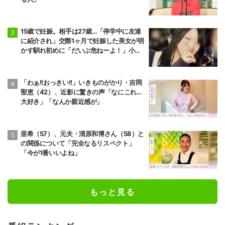
15歳で妊娠。相手は27歳…「停学中に友達
に紹介され」交際1ヶ月で妊娠した美女が明
かす馴れ初めに「だいぶ危ねーよ！」小森
純も絶句
「わぁ!!おっきい!!」いきものがかり・吉岡
聖恵（42）、近影に驚きの声「なにこれ…
大好き」「なんか親近感が」
亜希（57）、元夫・清原和博さん（58）と
の関係について「完全なるリスペクト」
「今が1番いいよね」
もっと見る