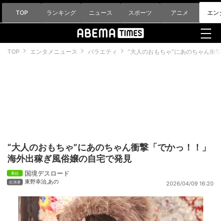
TOP
ランキング
ニュース
スポーツ
アニメ
エン
TOP
エンタメニュース
バラエティ
“大人のおもちゃ”にあのちゃん衝
“大人のおもちゃ”にあのちゃん衝撃「でかっ！！」
海外出稼ぎ風俗嬢の自宅で発見
国境デスロード
東野幸治
,
あの
2026/04/09 16:20