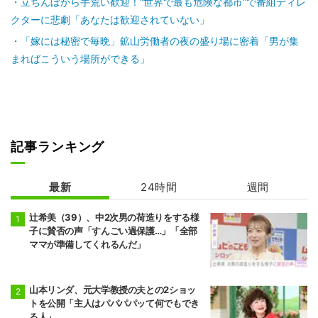
立ちんぼから手荒い歓迎！“世界で最も危険な都市”で番組ディレ
クターに悲劇「あなたは歓迎されていない」
「嫁には秘密で毎晩」鉱山労働者の夜の盛り場に密着「男が集
まればこういう場所ができる」
記事ランキング
最新
24時間
週間
辻希美（39）、中2次男の荷造りをする様
子に賛否の声「すんごい過保護…」「全部
ママが準備してくれるんだ」
山本リンダ、元大学教授の夫との2ショッ
トを公開「主人はパパパパッて何でもでき
る人」