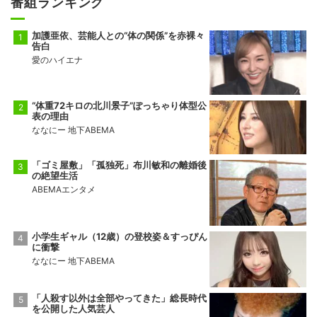
番組ランキング
加護亜依、芸能人との“体の関係”を赤裸々
告白
愛のハイエナ
“体重72キロの北川景子”ぽっちゃり体型公
表の理由
ななにー 地下ABEMA
「ゴミ屋敷」「孤独死」布川敏和の離婚後
の絶望生活
ABEMAエンタメ
小学生ギャル（12歳）の登校姿＆すっぴん
に衝撃
ななにー 地下ABEMA
「人殺す以外は全部やってきた」総長時代
を公開した人気芸人