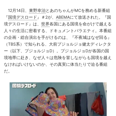
12月14日、
東野幸治
とあのちゃんがMCを務める新番組
『
国境デスロード
』＃2が、
ABEMA
にて放送された。『国
境デスロード』は、
世界
各国にある国境を命がけで越える
人々の生活に密着する、ドキュメントバラエティ。本番組
の企画・総合演出を手がけるのは、『不夜城はなぜ回る』
（TBS系）で知られる、大前プジョルジョ健太ディレクタ
ー（以下、プジョルジョD）。プジョルジョDが各国の国
境地帯に赴き、なぜ人々は危険を冒しながらも国境を越え
なければいけないのか、その真実に体当たりで迫る番組
だ。