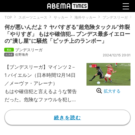
TOP
スポーツニュース
サッカー
海外サッカー
ブンデスリーガ
何が悪いんだよ？ ヤバすぎる“超危険タックル”炸裂
「やりすぎ」 もはや確信犯… ブンデス最多イエロー
の“潰し屋”に騒然「ピッチ上のランボー」
ブンデスリーガ
佐野海舟
2024/12/15 20:01
【ブンデスリーガ】マインツ 2－
1 バイエルン（日本時間12月14日
／メーヴァ・アレーナ）
拡大する
もはや確信犯と言えるような警告
だった。危険なファウルを犯した
マインツのMFドミニク・コール
が、ブンデスリーガで歴代2位タ
続きを読む
イとなる通算96枚目のイエロー
カードを記録。この衝撃の枚数