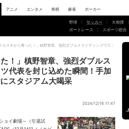
アニメ
エンタメ
将棋
麻雀
ポーカー
野球
サッカー
大相撲
ボートレース
スポーツ総合
ドルスキから奪った！」槙野智章、強烈ダブルスライディングで元ドイツ代
た！」槙野智章、強烈ダブルス
ツ代表を封じ込めた瞬間！手加
備にスタジアム大喝采
2024/12/16 11:47
ッショイ劇場～（引退試