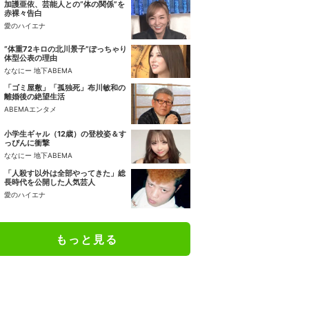
加護亜依、芸能人との“体の関係”を
赤裸々告白
愛のハイエナ
“体重72キロの北川景子”ぽっちゃり
体型公表の理由
ななにー 地下ABEMA
「ゴミ屋敷」「孤独死」布川敏和の
離婚後の絶望生活
ABEMAエンタメ
小学生ギャル（12歳）の登校姿＆す
っぴんに衝撃
ななにー 地下ABEMA
「人殺す以外は全部やってきた」総
長時代を公開した人気芸人
愛のハイエナ
もっと見る