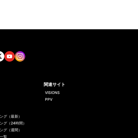
tt
Yout
Insta
ube
gram
関連サイト
VISIONS
PPV
ング（最新）
ング（24時間）
ング（週間）
一覧