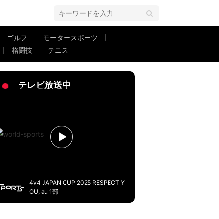
ゴルフ
モータースポーツ
格闘技
テニス
表を封じ込めた瞬間！手加減なしのガチンコ守備にスタジアム大喝采
テレビ放送中
4v4 JAPAN CUP 2025 RESPECT Y
OU, au 1部