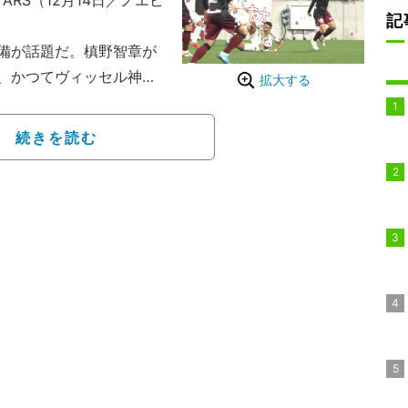
 STARS（12月14日／ノエビ
記
備が話題だ。槙野智章が
、かつてヴィッセル神戸
拡大する
“盟友”ルーカス・ポド
彿とさせる激しいプレー
続きを読む