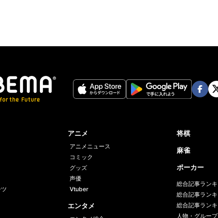
Face
Twi
book
er
アニメ
将棋
アニメニュース
麻雀
コミック
ポーカー
グッズ
声優
総合記事ランキ
ーツ
Vtuber
総合記事ランキ
エンタメ
総合記事ランキ
人物・グループ