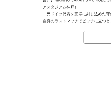
合）】MAKINO JAPAN 3－0 KOBE
アスタジアム神戸）
元ドイツ代表を完璧に封じ込めた守
自身のラストマッチでピッチに立つと
や、ドイツのケルン時代にも共に戦った
ルスキからボール奪取。現役時代を彷
にはファンも大興奮の様子だ。