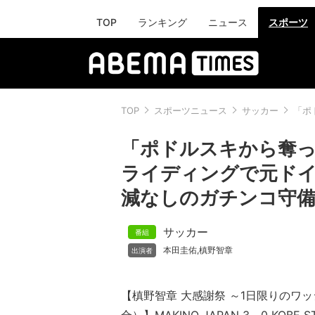
TOP
ランキング
ニュース
スポーツ
TOP
スポーツニュース
サッカー
「ポ
「ポドルスキから奪っ
ライディングで元ドイ
減なしのガチンコ守
サッカー
本田圭佑
槙野智章
,
【槙野智章 大感謝祭 ～1日限りのワ