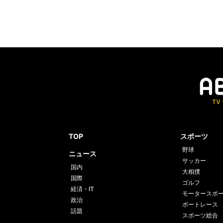
TOP
スポーツ
野球
ニュース
サッカー
国内
大相撲
国際
ゴルフ
経済・IT
モータースポ
政治
ボートレース
話題
スポーツ総合