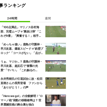
事ランキング
24時間
週間
「100点満点」マリノス谷村海
那、完璧ムーブ→“裏抜け弾”「こ
れぞ9番」「興奮する！」相手守
備のギャップを狙う”斜めの抜け
出し”
「めっちゃ速い」鹿島の守護神・
早川友基、爆速スピード→“鉄壁ブ
ロック”「コースがない」「点が
入る気がしない」驚異の判断力と
飛び出しでビッグセーブ
うぉ、マジか…？ 鹿島の守護神・
早川友基、超反応で“衝撃の光
景”「ヤバい」「これ触るの
か？」相手選手ドン引き→右手一
本“スーパーセーブ”
永井秀樹氏の引退試合に故・松田
直樹さんの長男登場 ファンから
「ありがとう！」の声
「Here we go!」の全貌解明！“ロ
マーノ砲”発動の移籍確率は？ 世
界震撼投稿の舞台裏を独白