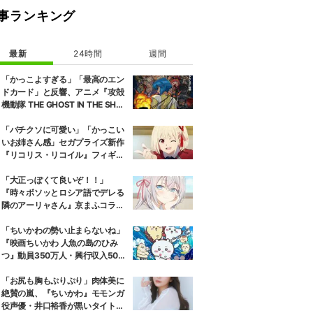
事ランキング
最新
24時間
週間
「かっこよすぎる」「最高のエン
ドカード」と反響、アニメ『攻殻
機動隊 THE GHOST IN THE SHEL
L』第5話エンドカード公開
「バチクソに可愛い」「かっこい
いお姉さん感」セガプライズ新作
『リコリス・リコイル』フィギュ
ア解禁に反響続々
「大正っぽくて良いぞ！！」
『時々ボソッとロシア語でデレる
隣のアーリャさん』京まふコラボ
の特別衣装ビジュアルに絶賛の声
「ちいかわの勢い止まらないね」
『映画ちいかわ 人魚の島のひみ
つ』動員350万人・興行収入50億
円突破が大きな話題に
「お尻も胸もぷりぷり」肉体美に
絶賛の嵐、『ちいかわ』モモンガ
役声優・井口裕香が黒いタイトウ