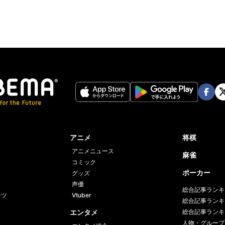
Face
Twi
book
er
アニメ
将棋
アニメニュース
麻雀
コミック
ポーカー
グッズ
声優
総合記事ランキ
ーツ
Vtuber
総合記事ランキ
エンタメ
総合記事ランキ
人物・グループ