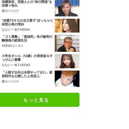
加護亜依、芸能人との“体の関係”を
赤裸々告白
愛のハイエナ
“体重72キロの北川景子”ぽっちゃり
体型公表の理由
ななにー 地下ABEMA
「ゴミ屋敷」「孤独死」布川敏和の
離婚後の絶望生活
ABEMAエンタメ
小学生ギャル（12歳）の登校姿＆す
っぴんに衝撃
ななにー 地下ABEMA
「人殺す以外は全部やってきた」総
長時代を公開した人気芸人
愛のハイエナ
もっと見る