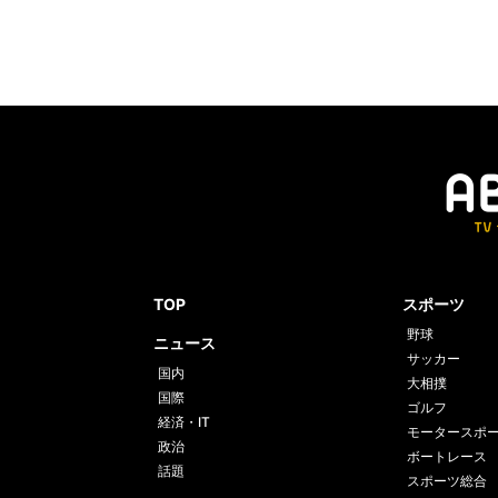
TOP
スポーツ
野球
ニュース
サッカー
国内
大相撲
国際
ゴルフ
経済・IT
モータースポ
政治
ボートレース
話題
スポーツ総合