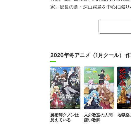
家」総長の孫・深山霧島を中心に織り
憎が畳み掛けてくる極道エンタメ。原
持を得ている。
第12話「彼女が翳ると闇夜が降りて
【あらすじ】
波乱の帰省を終え、大阪から東京にあ
2026年冬アニメ（1月クール） 
乃と霧島。いつも通りの日常が始まる
日から吉乃は霧島を無視し始める。登
れ、語りかけても無視をされ、料理を
い。珍しく取り乱す霧島は雨に打たれ
前に座り込んでいた。吉乃が霧島の事
は…？
魔術師クノンは
人外教室の人間
地獄楽
見えている
嫌い教師