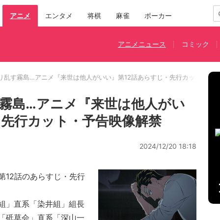
アニメ
エンタメ
将棋
麻雀
ポーカー
アニメニュース
コミック
り乱す霧島…アニメ『来世は他人がいい』第12話あらすじ・先行カット・予
霧島…アニメ『来世は他人がい
・先行カット・予告映像解禁
2024/12/20 18:18
12話のあらすじ・先行
組」直系「染井組」組長
「砥草会」直系「深山一