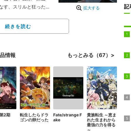
記
なす、スリルと狂った愛
拡大する
作は女性読者を中心に支
続きを読む
雨がふる」
る深山邸に帰り着いた吉
作品情報
もっとみる（67）
かと思っていたが、次の
校する時も時間をずらさ
作ってあげても返事がな
ながら吉乃がいる離れの
を無視し続ける理由と
 第2期
転生したらドラ
Fate/strange F
貴族転生 ～恵ま
ゴンの卵だった
ake
れた生まれから
最強の力を得る
～