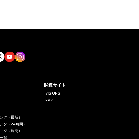
tt
Yout
Insta
ube
gram
関連サイト
VISIONS
PPV
ング（最新）
ング（24時間）
ング（週間）
一覧