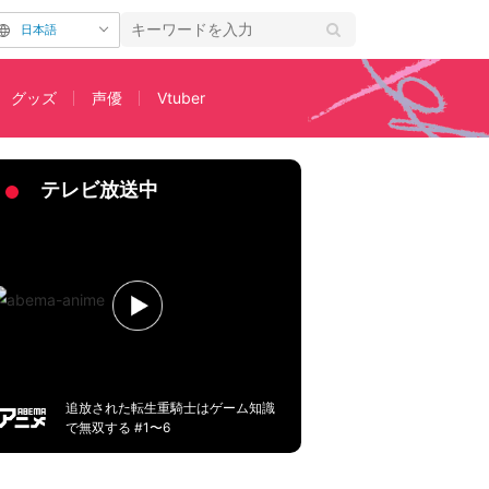
日本語
グッズ
声優
Vtuber
告映像解禁
テレビ放送中
追放された転生重騎士はゲーム知識
で無双する #1〜6