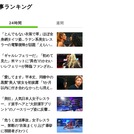
事ランキング
24時間
週間
「とんでもない衣装で草」ほぼ全
身網タイツ姿…ラテン系美女レス
ラーの電撃復帰が話題「えらいセ
クシー」
「ギャルレフェリーだ」「初めて
見た」米マットに“異色”のかわい
いレフェリーが降臨 ファンざわめ
き
「愛してます」平本丈、同棲中の
黒髪“美人”彼女を初披露 「1か月
以内に付き合わなかったら消え
る」馴れ初めも
「美狂」人気日本人女子レスラ
ー、ド派手ヘアと“大胆漢字プリ
ント”のノースリーブ姿に反響
「えらいカジュアルやな」
「危うく放送事故」女子レスラ
ー、禁断の“衣装まくり上げ”暴挙
に視聴者ざわつく