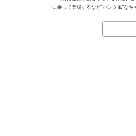
に乗って登場するなど“パンク風”なキ
ている。ショッツィは今年2月に当時W
子王者だった現RAWスーパースター
対戦した際に膝を負傷して戦線離脱を