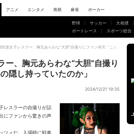
アニメ
エンタメ
将棋
麻雀
ポーカー
野球
サッカー
大相撲
ボートレース
スポーツ総合
”個性派女子レスラー、胸元あらわな“大胆”自撮りにファン仰天「こんなの隠
ラー、胸元あらわな“大胆”自撮り
なの隠し持っていたのか」
2024/12/21 19:35
子レスラーの自撮りが話
出にファンから驚きの声
ッツィだ。入場時に戦車