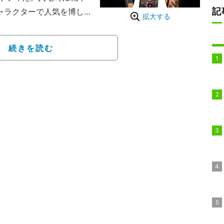
記
ャラクターで人気を博し
拡大する
WEの第3勢力NXTの女
のライラ・ヴァルキリアと
続きを読む
余儀なくされていた。