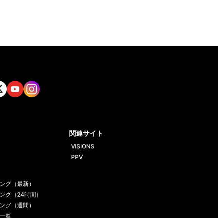
tt
Yout
Insta
ube
gram
関連サイト
VISIONS
PPV
ング（最新）
ング（24時間）
ング（週間）
一覧