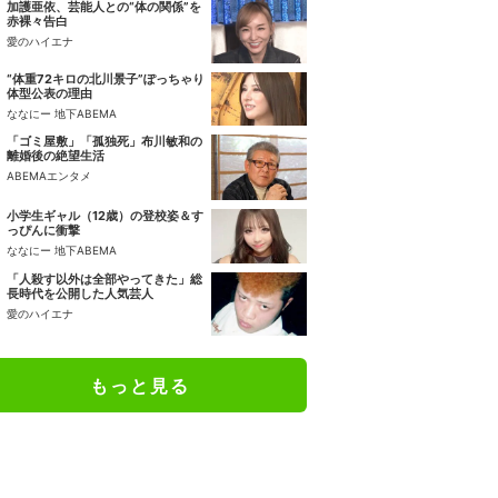
加護亜依、芸能人との“体の関係”を
赤裸々告白
愛のハイエナ
“体重72キロの北川景子”ぽっちゃり
体型公表の理由
ななにー 地下ABEMA
「ゴミ屋敷」「孤独死」布川敏和の
離婚後の絶望生活
ABEMAエンタメ
小学生ギャル（12歳）の登校姿＆す
っぴんに衝撃
ななにー 地下ABEMA
「人殺す以外は全部やってきた」総
長時代を公開した人気芸人
愛のハイエナ
もっと見る