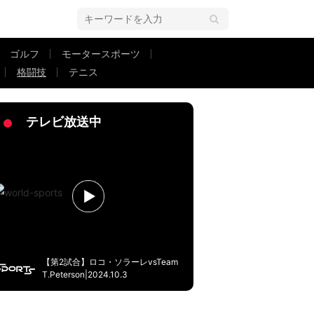
ゴルフ
モータースポーツ
格闘技
テニス
し持っていたのか」
テレビ放送中
【第2試合】ロコ・ソラーレvsTeam
T.Peterson|2024.10.3