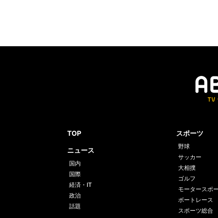
TOP
スポーツ
野球
ニュース
サッカー
国内
大相撲
国際
ゴルフ
経済・IT
モータースポ
政治
ボートレース
話題
スポーツ総合