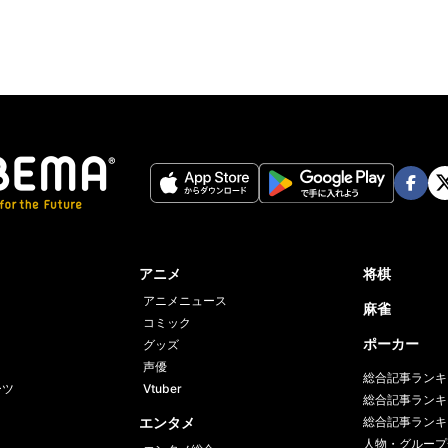
Face
Twi
book
er
アニメ
将棋
アニメニュース
麻雀
コミック
ポーカー
グッズ
声優
総合記事ランキ
ーツ
Vtuber
総合記事ランキ
エンタメ
総合記事ランキ
人物・グループ