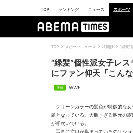
TOP
ランキング
ニュース
スポーツ
TOP
スポーツニュース
格闘技
“緑髪
“緑髪”個性派女子レス
にファン仰天「こん
WWE
グリーンカラーの髪色が特徴的な女
題となっている。大胆すぎる胸元の露
が相次いでいる。
写真に注目が集まっているのはショ