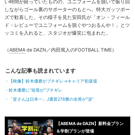
い時間が経っていたものの、ユニフォームを脱いで振り回
しながらゴール裏のサポーターのもとへ。特大ガッツポー
ズで歓喜した。その様子を見た安田氏が「オン・フィール
ド・レビューでユニフォームを脱ぐやつおるんや！」とツ
ッコミを入れると、スタジオが爆笑に包まれた。
（
ABEMA
de DAZN／内田篤人のFOOTBALL TIME）
こんな記事も読まれています
【映像】鈴木優磨がブチギレ→キャリア初退場
鈴木優磨に“祖母が”ブチギレ
「皆さんは日本一」J通算278勝の名将が“涙”
【ABEMA de DAZN】新料金プラン
＆学割プランが登場