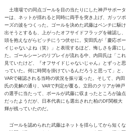
土壇場での同点ゴールを目の当たりにした神戸サポータ
ーは、ネットが揺れると同時に両手を突き上げ、ガッツポ
ーズの波をつくった。ゴールを決めた武藤はベンチに駆け
出そうとするも、上がったオフサイドフラッグを確認し、
頭を抱えながらピッチにうつ伏せに。安田氏が「慶応ボー
イじゃないよね（笑）」と表現するほど、悔しさを露にし
た。ゴールシーンのリプレイが流れる中、内田氏は「これ
見ていたけど、『オフサイドじゃないじゃん』とずっと思
っていた。何に時間を掛けているんだろうと思って」と、
VARで確認される当時の状況を振り返った。そして、内田
氏の見解の通り、VARで判定が覆る。立田のクリアが神戸
の選手に当たって、ボールが武藤に収まったところが論点
だったようだが、日本代表にも選出された柏のDF関根大
輝が残っていたのだ。
ゴールを認められた武藤はネットを揺らしてから短くな