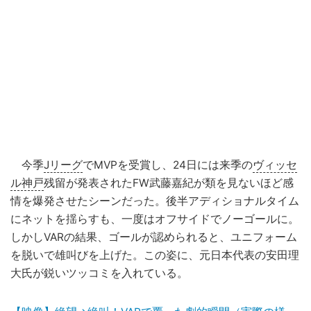
今季
Jリーグ
でMVPを受賞し、24日には来季の
ヴィッセ
ル神戸
残留が発表されたFW武藤嘉紀が類を見ないほど感
情を爆発させたシーンだった。後半アディショナルタイム
にネットを揺らすも、一度はオフサイドでノーゴールに。
しかしVARの結果、ゴールが認められると、ユニフォーム
を脱いで雄叫びを上げた。この姿に、元日本代表の安田理
大氏が鋭いツッコミを入れている。