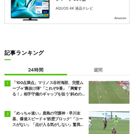
AQUOS 4K 液晶テレビ
Amazon
記事ランキング
24時間
週間
「100点満点」マリノス谷村海那、完璧ム
ーブ→“裏抜け弾”「これぞ9番」「興奮す
る！」相手守備のギャップを狙う”斜めの抜
け出し”
「めっちゃ速い」鹿島の守護神・早川友
基、爆速スピード→“鉄壁ブロック”「コー
スがない」「点が入る気がしない」驚異の
判断力と飛び出しでビッグセーブ