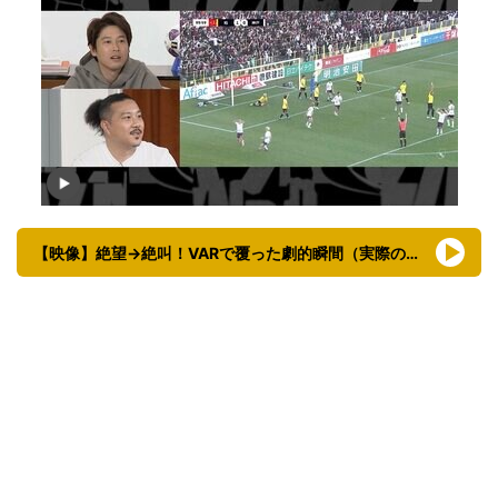
【映像】絶望→絶叫！VARで覆った劇的瞬間（実際の様子）