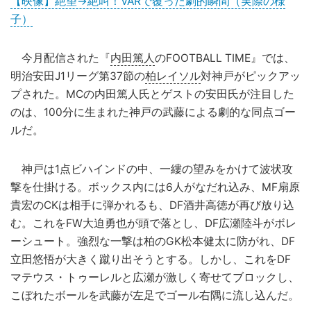
【映像】絶望→絶叫！VARで覆った劇的瞬間（実際の様
子）
今月配信された『
内田篤人
のFOOTBALL TIME』では、
明治安田J1リーグ第37節の
柏レイソル
対神戸がピックアッ
プされた。MCの内田篤人氏とゲストの安田氏が注目した
のは、100分に生まれた神戸の武藤による劇的な同点ゴー
ルだ。
神戸は1点ビハインドの中、一縷の望みをかけて波状攻
撃を仕掛ける。ボックス内には6人がなだれ込み、MF扇原
貴宏のCKは相手に弾かれるも、DF酒井高徳が再び放り込
む。これをFW大迫勇也が頭で落とし、DF広瀬陸斗がボレ
ーシュート。強烈な一撃は柏のGK松本健太に防がれ、DF
立田悠悟が大きく蹴り出そうとする。しかし、これをDF
マテウス・トゥーレルと広瀬が激しく寄せてブロックし、
こぼれたボールを武藤が左足でゴール右隅に流し込んだ。