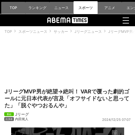
TOP
ランキング
ニュース
スポーツ
アニメ
エン
TOP
スポーツニュース
サッカー
Jリーグニュース
JリーグMVP
JリーグMVP男が絶望→絶叫！ VARで覆った劇的ゴ
ールに元日本代表が言及「オフサイドないと思って
た」「脱ぐやつおるんや」
Jリーグ
内田篤人
2024/12/25 07:07