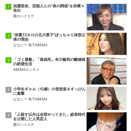
加護亜依、芸能人との“体の関係”を赤裸々
告白
愛のハイエナ
“体重72キロの北川景子”ぽっちゃり体型公
表の理由
ななにー 地下ABEMA
「ゴミ屋敷」「孤独死」布川敏和の離婚後
の絶望生活
ABEMAエンタメ
小学生ギャル（12歳）の登校姿＆すっぴん
に衝撃
ななにー 地下ABEMA
「人殺す以外は全部やってきた」総長時代
を公開した人気芸人
愛のハイエナ