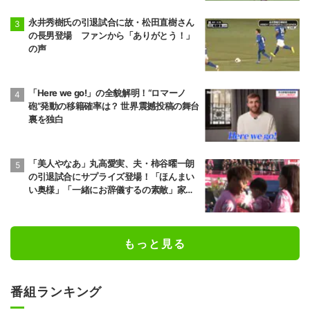
永井秀樹氏の引退試合に故・松田直樹さん
の長男登場 ファンから「ありがとう！」
の声
「Here we go!」の全貌解明！“ロマーノ
砲”発動の移籍確率は？ 世界震撼投稿の舞台
裏を独白
「美人やなあ」丸高愛実、夫・柿谷曜一朗
の引退試合にサプライズ登場！「ほんまい
い奥様」「一緒にお辞儀するの素敵」家族
愛が脚光
もっと見る
番組ランキング