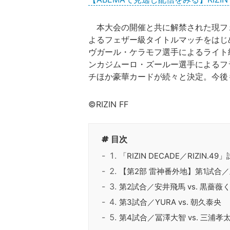
本大会の開催と共に解禁された現フ
よるフェザー級タイトルマッチをはじ
ヴガール・ケラモフ選手によるライト
ンカジムーロ・ズールー選手によるフ
チほか豪華カードが続々と決定。今後
©︎RIZIN FF
目次
「RIZIN DECADE／RIZIN
【第2部 雷神番外地】第1試合／
第2試合／安井飛馬 vs. 黒薔薇
第3試合／YURA vs. 朝久泰央
第4試合／冨澤大智 vs. 三浦孝