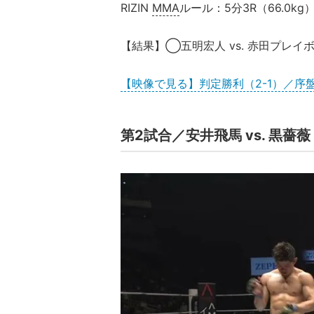
RIZIN
MMA
ルール：5分3R（66.0kg
【結果】◯五明宏人 vs. 赤田プレイ
【映像で見る】判定勝利（2-1）／序
第2試合／安井飛馬 vs. 黒薔