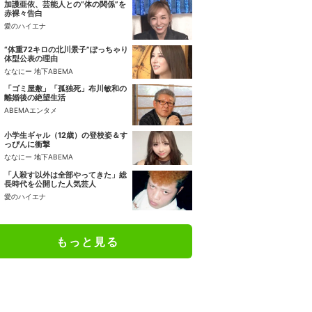
加護亜依、芸能人との“体の関係”を
赤裸々告白
愛のハイエナ
“体重72キロの北川景子”ぽっちゃり
体型公表の理由
ななにー 地下ABEMA
「ゴミ屋敷」「孤独死」布川敏和の
離婚後の絶望生活
ABEMAエンタメ
小学生ギャル（12歳）の登校姿＆す
っぴんに衝撃
ななにー 地下ABEMA
「人殺す以外は全部やってきた」総
長時代を公開した人気芸人
愛のハイエナ
もっと見る