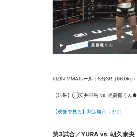
RIZIN MMAルール：5分3R（66.0kg
【結果】◯安井飛馬 vs. 黒薔薇くん●
【映像で見る】判定勝利（3-0）
第3試合／YURA vs. 朝久泰央