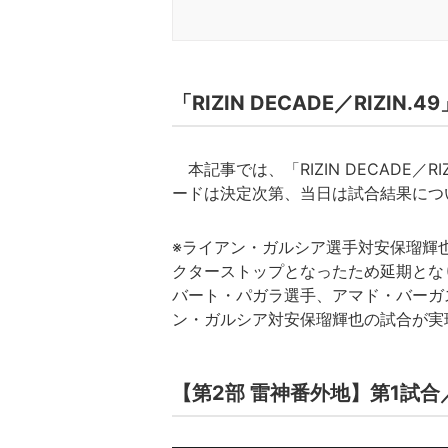
「RIZIN DECADE／RIZ
本記事では、「RIZIN DECADE／
ードは決定次第、当日は試合結果につ
※ライアン・ガルシア選手対安保瑠輝
クターストップとなったため延期とな
バート・パガラ選手、アマド・バーガ
ン・ガルシア対安保瑠輝也の試合が実
【第2部 雷神番外地】第1試合／