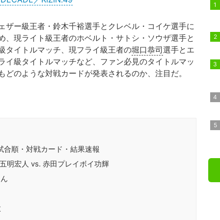
ェザー級王者・鈴木千裕選手とクレベル・コイケ選手に
め、現ライト級王者のホベルト・サトシ・ソウザ選手と
級タイトルマッチ、現フライ級王者の
堀口恭司
選手とエ
ライ級タイトルマッチなど、ファン必見のタイトルマッ
もどのような対戦カードが発表されるのか、注目だ。
.49」試合順・対戦カード・結果速報
五明宏人 vs. 赤田プレイボイ功輝
くん
太