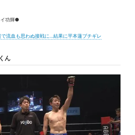
）
ボイ功輝●
盤で流血も思わぬ接戦に…結果に平本蓮ブチギレ
薇くん