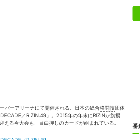
スーパーアリーナにて開催される、日本の総合
格闘技
団体
ECADE／RIZIN.49」。2015年の年末にRIZINが旗揚
を迎える今大会も、目白押しのカードが組まれている。
番
CADE／RIZIN.49