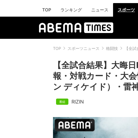
TOP
ランキング
ニュース
スポーツ
TOP
スポーツニュース
格闘技
【全試合
【全試合結果】大晦日RI
報・対戦カード・大会情報
ン ディケイド）・雷
RIZIN