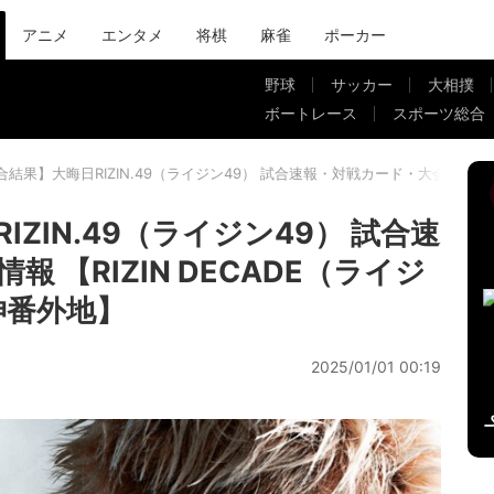
アニメ
エンタメ
将棋
麻雀
ポーカー
野球
サッカー
大相撲
ボートレース
スポーツ総合
結果】大晦日RIZIN.49（ライジン49） 試合速報・対戦カード・大会情報 【R
ZIN.49（ライジン49） 試合速
 【RIZIN DECADE（ライジ
神番外地】
2025/01/01 00:19