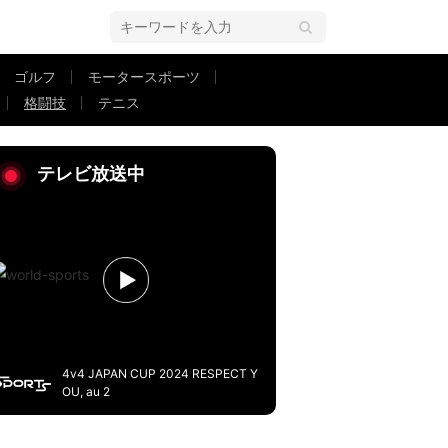
ゴルフ
モータースポーツ
格闘技
テニス
IZIN DECADE（ライジン ディケイド）・雷神番外地】
テレビ放送中
4v4 JAPAN CUP 2024 RESPECT Y
OU, au 2