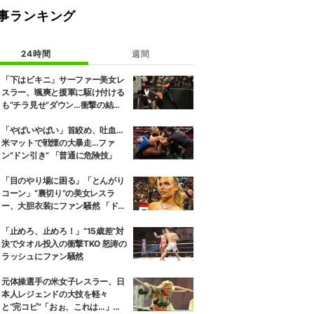
事ランキング
24時間
週間
「下はビキニ」サーファー美女レ
スラー、颯爽と援軍に駆け付ける
も“チラ見せ”ダウン…衝撃の結末
にファン騒然
「やばいやばい」首絞め、吐血…
米マットで戦慄の大暴走…ファ
ン“ドン引き” 「普通に危険技」
「目のやり場に困る」「とんがり
コーン」“裏切り”の美女レスラ
ー、大胆衣装にファン騒然 「ドロ
ンジョみたいな恰好」
「止めろ、止めろ！」“15歳差”対
決でタオル投入の衝撃TKO 怒涛の
ラッシュにファン騒然
元体操選手の米女子レスラー、日
本人レジェンドの大技を軽々
と“完コピ”「おぉ、これは…」実