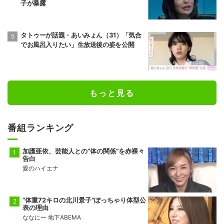
子が暴露
タトゥーが話題・あいみょん（31）「気合
でお風呂入りたい」生放送後の姿を公開
もっと見る
番組ランキング
加護亜依、芸能人との“体の関係”を赤裸々
告白
愛のハイエナ
“体重72キロの北川景子”ぽっちゃり体型公
表の理由
ななにー 地下ABEMA