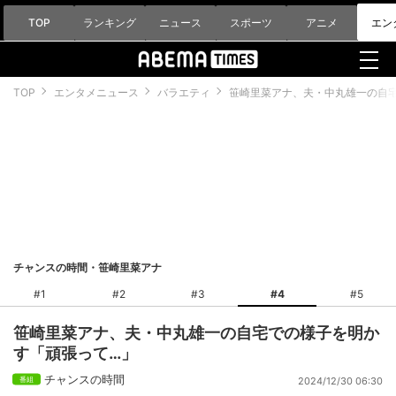
TOP
ランキング
ニュース
スポーツ
アニメ
エン
TOP
エンタメニュース
バラエティ
笹崎里菜アナ、夫・中丸雄一の自
チャンスの時間・笹崎里菜アナ
#1
#2
#3
#4
#5
笹崎里菜アナ、夫・中丸雄一の自宅での様子を明か
す「頑張って…」
チャンスの時間
2024/12/30 06:30