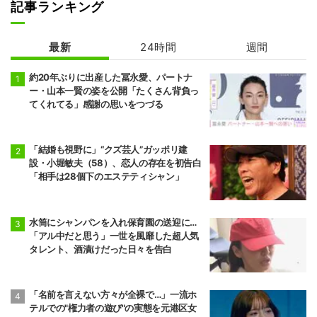
記事ランキング
最新
24時間
週間
約20年ぶりに出産した冨永愛、パートナ
ー・山本一賢の姿を公開「たくさん背負っ
てくれてる」感謝の思いをつづる
「結婚も視野に」“クズ芸人”ガッポリ建
設・小堀敏夫（58）、恋人の存在を初告白
「相手は28個下のエステティシャン」
水筒にシャンパンを入れ保育園の送迎に…
「アル中だと思う」一世を風靡した超人気
タレント、酒漬けだった日々を告白
「名前を言えない方々が全裸で…」一流ホ
テルでの"権力者の遊び"の実態を元港区女