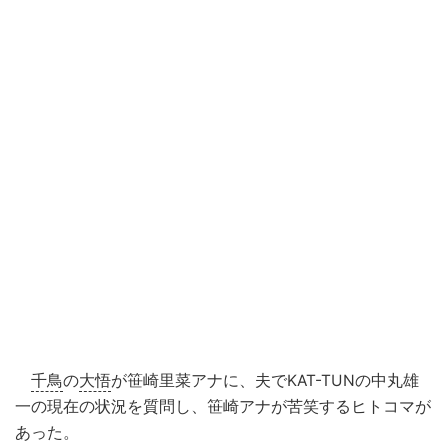
千鳥
の
大悟
が笹崎里菜アナに、夫でKAT-TUNの中丸雄
一の現在の状況を質問し、笹崎アナが苦笑するヒトコマが
あった。