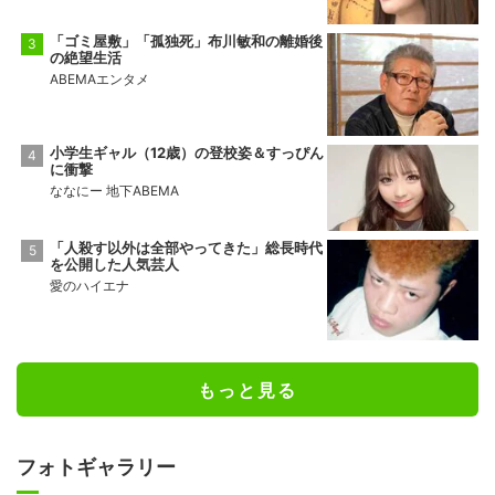
「ゴミ屋敷」「孤独死」布川敏和の離婚後
の絶望生活
ABEMAエンタメ
小学生ギャル（12歳）の登校姿＆すっぴん
に衝撃
ななにー 地下ABEMA
「人殺す以外は全部やってきた」総長時代
を公開した人気芸人
愛のハイエナ
もっと見る
フォトギャラリー