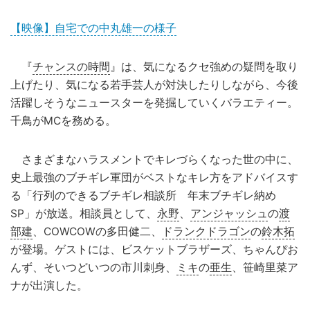
【映像】自宅での中丸雄一の様子
『
チャンスの時間
』は、気になるクセ強めの疑問を取り
上げたり、気になる若手芸人が対決したりしながら、今後
活躍しそうなニュースターを発掘していくバラエティー。
千鳥がMCを務める。
さまざまなハラスメントでキレづらくなった世の中に、
史上最強のブチギレ軍団がベストなキレ方をアドバイスす
る「行列のできるブチギレ相談所 年末ブチギレ納め
SP」が放送。相談員として、
永野
、
アンジャッシュ
の
渡
部建
、COWCOWの多田健二、
ドランクドラゴン
の
鈴木拓
が登場。ゲストには、ビスケットブラザーズ、ちゃんぴお
んず、そいつどいつの市川刺身、
ミキ
の
亜生
、笹崎里菜ア
ナが出演した。